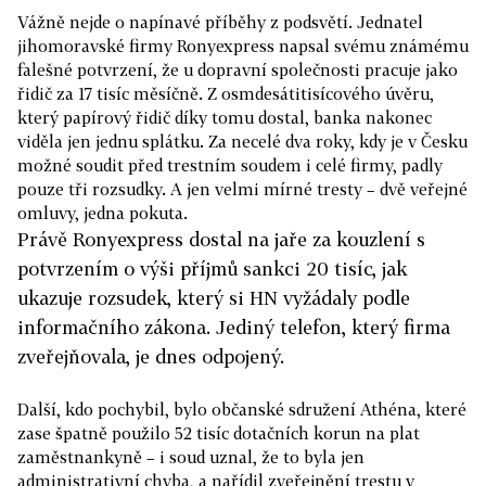
Vážně nejde o napínavé příběhy z podsvětí. Jednatel
jihomoravské firmy Ronyexpress napsal svému známému
falešné potvrzení, že u dopravní společnosti pracuje jako
řidič za 17 tisíc měsíčně. Z osmdesátitisícového úvěru,
který papírový řidič díky tomu dostal, banka nakonec
viděla jen jednu splátku. Za necelé dva roky, kdy je v Česku
možné soudit před trestním soudem i celé firmy, padly
pouze tři rozsudky. A jen velmi mírné tresty – dvě veřejné
omluvy, jedna pokuta.
Právě Ronyexpress dostal na jaře za kouzlení s
potvrzením o výši příjmů sankci 20 tisíc, jak
ukazuje rozsudek, který si HN vyžádaly podle
informačního zákona. Jediný telefon, který firma
zveřejňovala, je dnes odpojený.
Další, kdo pochybil, bylo občanské sdružení Athéna, které
zase špatně použilo 52 tisíc dotačních korun na plat
zaměstnankyně – i soud uznal, že to byla jen
administrativní chyba, a nařídil zveřejnění trestu v