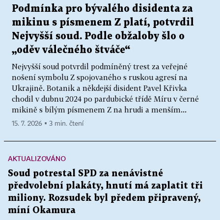
Podmínka pro bývalého disidenta za
mikinu s písmenem Z platí, potvrdil
Nejvyšší soud. Podle obžaloby šlo o
„oděv válečného štváče“
Nejvyšší soud potvrdil podmíněný trest za veřejné
nošení symbolu Z spojovaného s ruskou agresí na
Ukrajině. Botanik a někdejší disident Pavel Křivka
chodil v dubnu 2024 po pardubické třídě Míru v černé
mikině s bílým písmenem Z na hrudi a menším...
15. 7. 2026 ▪ 3 min. čtení
AKTUALIZOVÁNO
Soud potrestal SPD za nenávistné
předvolební plakáty, hnutí má zaplatit tři
miliony. Rozsudek byl předem připravený,
míní Okamura