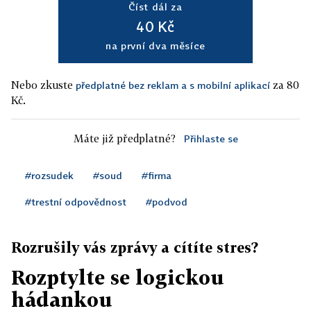
Číst dál za
40 Kč
na první dva měsíce
Nebo zkuste
za 80
předplatné bez reklam a s mobilní aplikací
Kč.
Máte již předplatné?
Přihlaste se
#rozsudek
#soud
#firma
#trestní odpovědnost
#podvod
Rozrušily vás zprávy a cítíte stres?
Rozptylte se logickou
hádankou