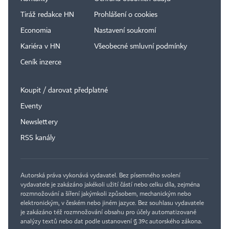
Tiráž redakce HN
Prohlášení o cookies
Economia
Nastavení soukromí
Kariéra v HN
Všeobecné smluvní podmínky
Ceník inzerce
Koupit / darovat předplatné
Eventy
Newslettery
×
RSS kanály
Autorská práva vykonává vydavatel. Bez písemného svolení
vydavatele je zakázáno jakékoli užití částí nebo celku díla, zejména
rozmnožování a šíření jakýmkoli způsobem, mechanickým nebo
elektronickým, v českém nebo jiném jazyce. Bez souhlasu vydavatele
je zakázáno též rozmnožování obsahu pro účely automatizované
analýzy textů nebo dat podle ustanovení § 39c autorského zákona.