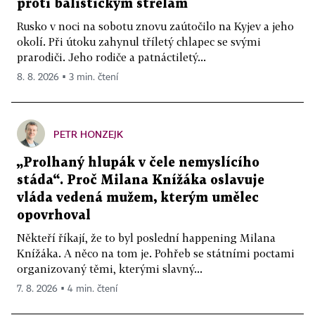
proti balistickým střelám
Rusko v noci na sobotu znovu zaútočilo na Kyjev a jeho
okolí. Při útoku zahynul tříletý chlapec se svými
prarodiči. Jeho rodiče a patnáctiletý...
8. 8. 2026 ▪ 3 min. čtení
PETR HONZEJK
„Prolhaný hlupák v čele nemyslícího
stáda“. Proč Milana Knížáka oslavuje
vláda vedená mužem, kterým umělec
opovrhoval
Někteří říkají, že to byl poslední happening Milana
Knížáka. A něco na tom je. Pohřeb se státními poctami
organizovaný těmi, kterými slavný...
7. 8. 2026 ▪ 4 min. čtení