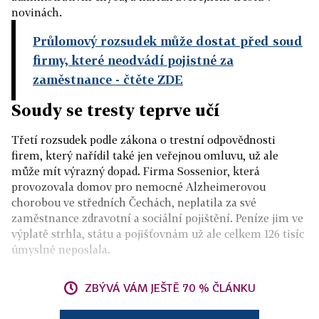
novinách.
Průlomový rozsudek může dostat před soud
firmy, které neodvádí pojistné za
zaměstnance
- čtěte ZDE
Soudy se tresty teprve učí
Třetí rozsudek podle zákona o trestní odpovědnosti
firem, který nařídil také jen veřejnou omluvu, už ale
může mít výrazný dopad. Firma Sossenior, která
provozovala domov pro nemocné Alzheimerovou
chorobou ve středních Čechách, neplatila za své
zaměstnance zdravotní a sociální pojištění. Peníze jim ve
výplatě strhla, státu a pojišťovnám už ale celkem 126 tisíc
úmyslně neposlala.
ZBÝVÁ VÁM JEŠTĚ 70 % ČLÁNKU