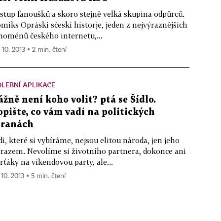
stup fanoušků a skoro stejně velká skupina odpůrců.
miks Opráski sčeskí historje, jeden z nejvýraznějších
noménů českého internetu,...
 10. 2013 ▪ 2 min. čtení
LEBNÍ APLIKACE
ážně není koho volit? ptá se Šídlo.
opište, co vám vadí na politických
tranách
di, které si vybíráme, nejsou elitou národa, jen jeho
razem. Nevolíme si životního partnera, dokonce ani
rťáky na víkendovou party, ale...
 10. 2013 ▪ 5 min. čtení