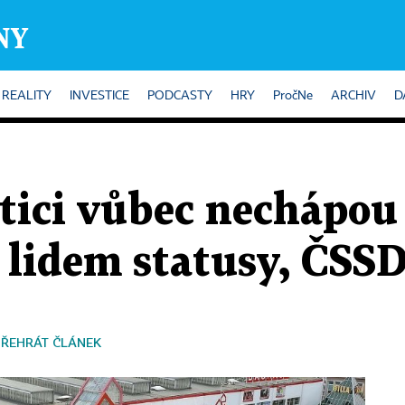
REALITY
INVESTICE
PODCASTY
HRY
PročNe
ARCHIV
D
itici vůbec nechápou
 lidem statusy, ČSSD
PŘEHRÁT ČLÁNEK