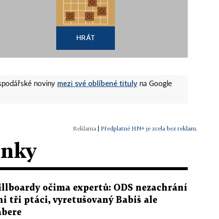
HRÁT
mezi své oblíbené tituly
ospodářské noviny
na Google
|
Předplatné HN+ je zcela bez reklam.
ánky
illboardy očima expertů: ODS nezachrání
ni tři ptáci, vyretušovaný Babiš ale
abere