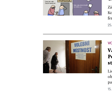
Zá
Ko
fe
25.
VO
V
P
s
Li
ob
pa
15.