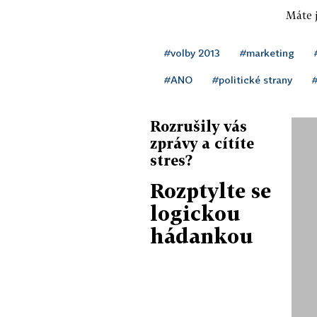
Máte j
#volby 2013
#marketing
#ANO
#politické strany
#
Rozrušily vás
zprávy a cítíte
stres?
Rozptylte se
logickou
hádankou