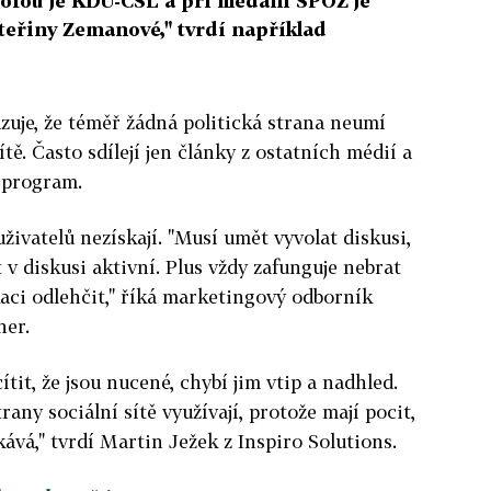
rofou je KDU-ČSL a při hledání SPOZ je
ateřiny Zemanové," tvrdí například
zuje, že téměř žádná politická strana neumí
ítě. Často sdílejí jen články z ostatních médií a
 program.
živatelů nezískají. "Musí umět vyvolat diskusi,
 v diskusi aktivní. Plus vždy zafunguje nebrat
aci odlehčit," říká marketingový odborník
her.
ítit, že jsou nucené, chybí jim vtip a nadhled.
rany sociální sítě využívají, protože mají pocit,
kává," tvrdí Martin Ježek z Inspiro Solutions.