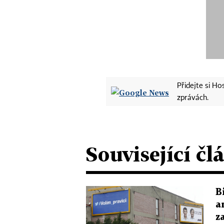
Přidejte si H
zprávách.
Související čl
B
a
z