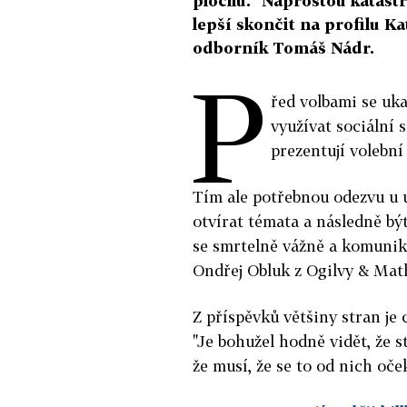
plochu. "Naprostou katast
lepší skončit na profilu K
odborník Tomáš Nádr.
P
řed volbami se uka
využívat sociální s
prezentují volební
Tím ale potřebnou odezvu u u
otvírat témata a následně být
se smrtelně vážně a komunik
Ondřej Obluk z Ogilvy & Mat
Z příspěvků většiny stran je c
"Je bohužel hodně vidět, že st
že musí, že se to od nich oče