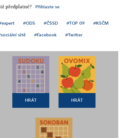
iž předplatné?
Přihlaste se
#expert
#ODS
#ČSSD
#TOP 09
#KSČM
sociální sítě
#Facebook
#Twitter
HRÁT
HRÁT