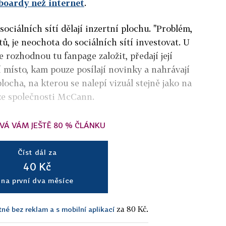
lboardy než internet
.
 sociálních sítí dělají inzertní plochu. "Problém,
tů, je neochota do sociálních sítí investovat. U
se rozhodnou tu fanpage založit, předají její
í místo, kam pouze posílají novinky a nahrávají
locha, na kterou se nalepí vizuál stejně jako na
 ze společnosti McCann.
VÁ VÁM JEŠTĚ 80 % ČLÁNKU
Číst dál za
40 Kč
na první dva měsíce
za 80 Kč.
tné bez reklam a s mobilní aplikací