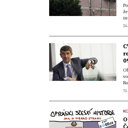
Po
že
in
24
C
r
0
Ob
vo
Ro
13.
KO
O
Č