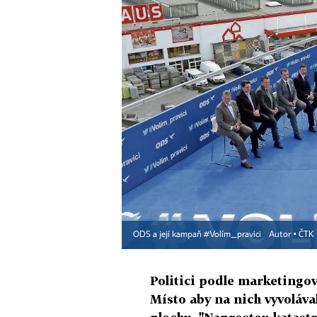
ODS a její kampaň #Volím_pravici
Autor ▪
ČTK
Politici podle marketingov
Místo aby na nich vyvolával