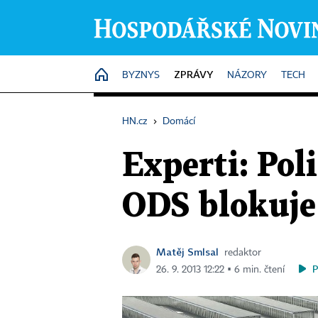
ZPRÁVY
HOME
BYZNYS
NÁZORY
TECH
HN.cz
›
Domácí
Experti: Pol
ODS blokuje
Matěj Smlsal
redaktor
26. 9. 2013 12:22 ▪ 6 min. čtení