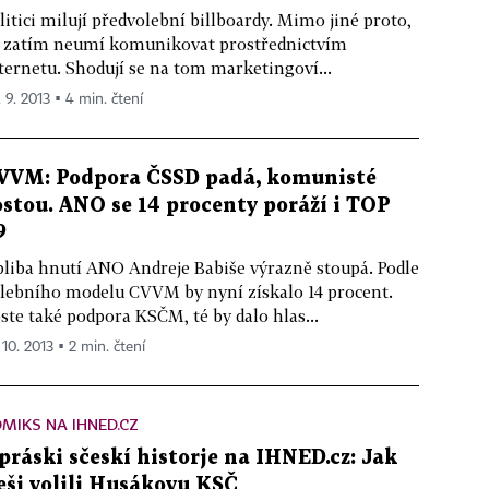
litici milují předvolební billboardy. Mimo jiné proto,
 zatím neumí komunikovat prostřednictvím
ternetu. Shodují se na tom marketingoví...
. 9. 2013 ▪ 4 min. čtení
VVM: Podpora ČSSD padá, komunisté
ostou. ANO se 14 procenty poráží i TOP
9
liba hnutí ANO Andreje Babiše výrazně stoupá. Podle
lebního modelu CVVM by nyní získalo 14 procent.
ste také podpora KSČM, té by dalo hlas...
 10. 2013 ▪ 2 min. čtení
MIKS NA IHNED.CZ
práski sčeskí historje na IHNED.cz: Jak
eši volili Husákovu KSČ