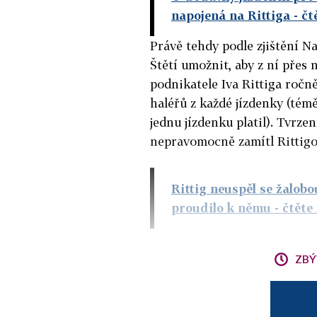
napojená na Rittiga
- čt
Právě tehdy podle zjištění N
Štětí umožnit, aby z ní přes
podnikatele Iva Rittiga ročn
haléřů z každé jízdenky (tém
jednu jízdenku platil). Tvrzen
nepravomocně zamítl Rittigo
Rittig neuspěl se žalob
proudilo k němu
- čtěte
ZBÝ