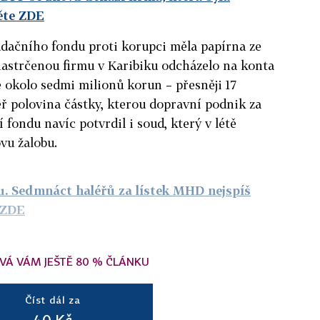
ěte ZDE
adačního fondu proti korupci měla papírna ze
 nastrčenou firmu v Karibiku odcházelo na konta
ě okolo sedmi milionů korun – přesněji 17
ěř polovina částky, kterou dopravní podnik za
í fondu navíc potvrdil i soud, který v létě
vu žalobu.
ou. Sedmnáct haléřů za lístek MHD nejspíš
 ZDE
VÁ VÁM JEŠTĚ 80 % ČLÁNKU
Číst dál za
40 Kč