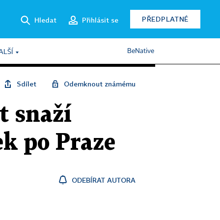
PŘEDPLATNÉ
Hledat
Přihlásit se
BeNative
ALŠÍ
Sdílet
Odemknout známému
t snaží
ek po Praze
ODEBÍRAT AUTORA