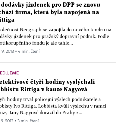
 dodávky jízdenek pro DPP se znovu
chází firma, která byla napojená na
ittiga
olečnost Neograph se zapojila do nového tendru na
dávky jízdenek pro pražský dopravní podnik. Podle
otikorupčního fondu je ale tahle...
. 9. 2013 ▪ 4 min. čtení
LEDUJEME
etektivové čtyři hodiny vyslýchali
obbistu Rittiga v kauze Nagyová
yři hodiny trval policejní výslech podnikatele a
bbisty Ivo Rittiga. Lobbista kvůli výslechu v rámci
uzy Jany Nagyové dorazil do Prahy z...
 9. 2013 ▪ 3 min. čtení