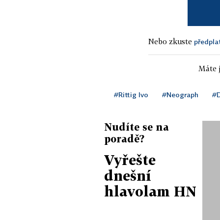
Nebo zkuste
předpla
Máte j
#Rittig Ivo
#Neograph
#D
Nudíte se na
poradě?
Vyřešte
dnešní
hlavolam HN