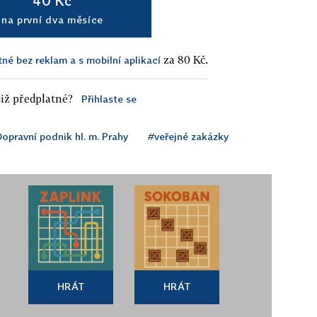
na první dva měsíce
za 80 Kč.
tné bez reklam a s mobilní aplikací
iž předplatné?
Přihlaste se
opravní podnik hl. m. Prahy
#veřejné zakázky
HRÁT
HRÁT