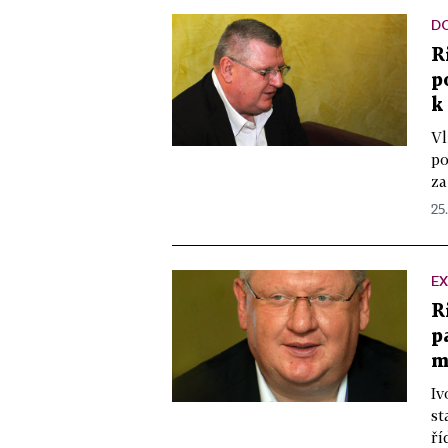
D
R
p
k
Vl
po
za
25.
EX
R
p
m
Iv
st
ří