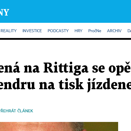
REALITY
INVESTICE
PODCASTY
HRY
PročNe
ARCHIV
D
ná na Rittiga se opě
endru na tisk jízden
PŘEHRÁT ČLÁNEK