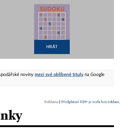
HRÁT
mezi své oblíbené tituly
ospodářské noviny
na Google
|
Předplatné HN+ je zcela bez reklam.
ánky