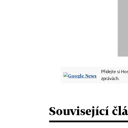
Přidejte si H
zprávách.
Související čl