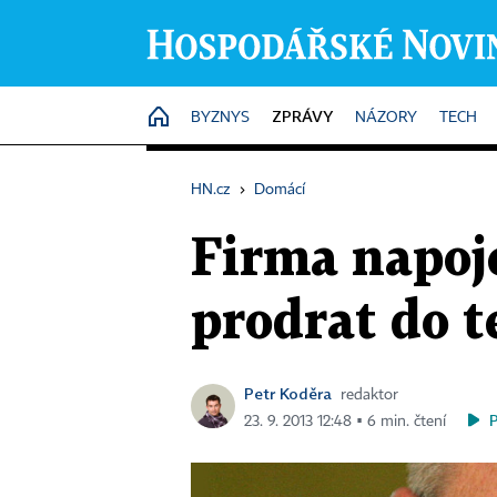
ZPRÁVY
HOME
BYZNYS
NÁZORY
TECH
HN.cz
›
Domácí
Firma napoje
prodrat do t
Petr Koděra
redaktor
23. 9. 2013 12:48 ▪ 6 min. čtení