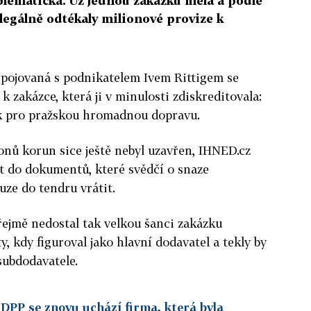
oblematická. Už jednou zakázku měla a podle
legálně odtékaly milionové provize k
pojovaná s podnikatelem Ivem Rittigem se
k zakázce, která ji v minulosti zdiskreditovala:
k pro pražskou hromadnou dopravu.
ionů korun sice ještě nebyl uzavřen, IHNED.cz
 do dokumentů, které svědčí o snaze
ze do tendru vrátit.
ejmě nedostal tak velkou šanci zakázku
y, kdy figuroval jako hlavní dodavatel a tekly by
subdodavatele.
DPP se znovu uchází firma, která byla