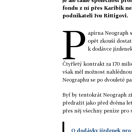
je ale tahle společnost pr
fondu z ní přes Karibik ne
podnikateli Ivu Rittigovi.
P
apírna Neograph s
opět zkouší dostat 
k dodávce jízdene
Čtyřletý kontrakt za 170 mil
však měl možnost nahlédnout
Neographu se po dvouleté pau
Byť by tentokrát Neograph zř
předražit jako před dvěma let
přes něj všechny peníze pro 
O dodávky jízdenek pro 