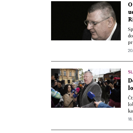
O
u
R
Sp
do
pr
20
S
D
l
Čt
lo
ka
18.