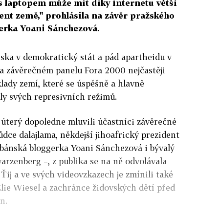
s laptopem může mít díky internetu větší
dent země," prohlásila na závěr pražského
erka Yoani Sánchezová.
ska v demokratický stát a pád apartheidu v
na závěrečném panelu Fora 2000 nejčastěji
lady zemí, které se úspěšně a hlavně
ly svých represivních režimů.
úterý dopoledne mluvili účastníci závěrečné
ůdce dalajlama, někdejší jihoafrický prezident
ubánská bloggerka Yoani Sánchezová i bývalý
arzenberg –, z publika se na ně odvolávala
ij a ve svých videovzkazech je zmínili také
lie Wiesel a zachránce židovských dětí před
n.