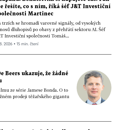
le řešíte, co s ním, říká šéf J&T Investiční
polečnosti Martinec
 trzích se hromadí varovné signály, od vysokých
nosů dluhopisů po obavy z přehřátí sektoru AI. Šéf
T Investiční společnosti Tomáš...
 8. 2026 ▪ 15 min. čtení
e Beers ukazuje, že žádné
u
ilmu ze série Jamese Bonda. O to
ožném prodeji těžařského gigantu