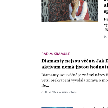
a
s
Na
vý
J&
6.
RADIM KRAMULE
Diamanty nejsou věčné. Jak D
aktivum nemá jistou hodnot
Diamanty jsou věčné je známý název f
větší překvapení vyvolala zpráva o m
De...
6. 8. 2026 ▪ 4 min. čtení