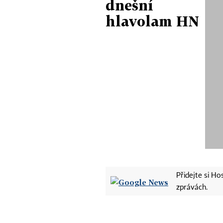
dnešní
hlavolam HN
Přidejte si H
zprávách.