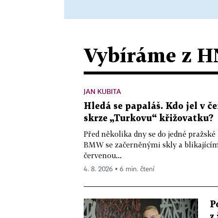
Vybíráme z H
JAN KUBITA
Hledá se papaláš. Kdo jel v
skrze „Turkovu“ křižovatku?
Před několika dny se do jedné pražské
BMW se začerněnými skly a blikající
červenou...
4. 8. 2026 ▪ 6 min. čtení
P
z