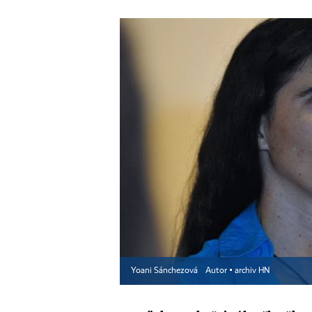
Yoani Sánchezová
Autor ▪
archiv HN