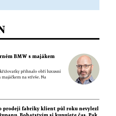
N
 černém BMW s majákem
 křižovatky přihnalo obří luxusní
m majáčkem na střeše. Na
o prodeji fabriky klient půl roku nevylezl
 županu. Bohatstvím si kupujete čas. Pak