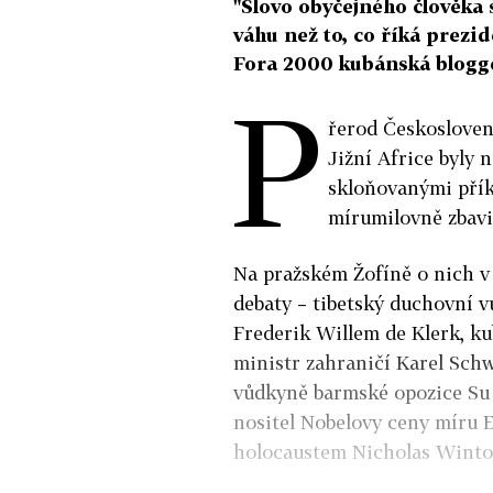
"Slovo obyčejného člověka 
váhu než to, co říká prezi
Fora 2000 kubánská blogg
P
řerod Českosloven
Jižní Africe byly 
skloňovanými přík
mírumilovně zbavi
Na pražském Žofíně o nich v 
debaty – tibetský duchovní v
Frederik Willem de Klerk, k
ministr zahraničí Karel Schw
vůdkyně barmské opozice Su Ť
nositel Nobelovy ceny míru E
holocaustem Nicholas Winto