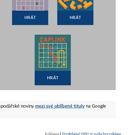
HRÁT
HRÁT
HRÁT
mezi své oblíbené tituly
ospodářské noviny
na Google
|
Předplatné HN+ je zcela bez reklam.