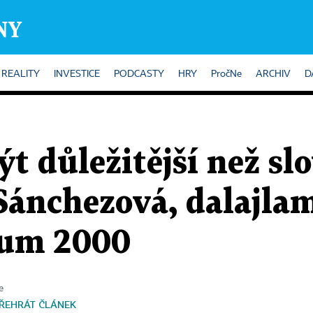
REALITY
INVESTICE
PODCASTY
HRY
PročNe
ARCHIV
D
t důležitější než sl
Sánchezová, dalajlam
rum 2000
e
ŘEHRÁT ČLÁNEK