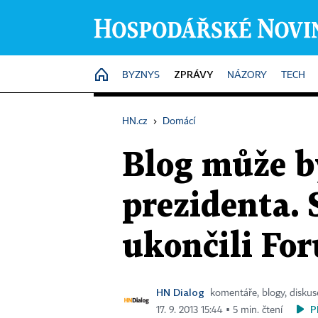
ZPRÁVY
HOME
BYZNYS
NÁZORY
TECH
HN.cz
›
Domácí
Blog může bý
prezidenta. 
ukončili Fo
HN Dialog
komentáře, blogy, diskus
P
17. 9. 2013 15:44 ▪ 5 min. čtení