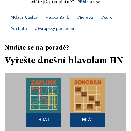
Máte již předplatné?
Přihlaste se
#Klaus Václav
#Saxo Bank
#Evropa
#euro
#debata
#Evropský parlament
Nudíte se na poradě?
Vyřešte dnešní hlavolam HN
HRÁT
HRÁT