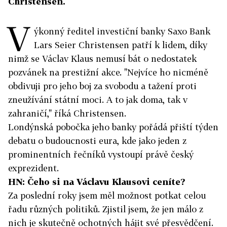
Christensen.
V
ýkonný ředitel investiční banky Saxo Bank
Lars Seier Christensen patří k lidem, díky
nimž se Václav Klaus nemusí bát o nedostatek
pozvánek na prestižní akce. "
Nejvíce ho nicméně
obdivuji pro jeho boj za svobodu a tažení proti
zneužívání státní moci. A to jak doma, tak v
zahraničí," říká
Christensen.
Londýnská pobočka jeho banky pořádá přiští týden
debatu o budoucnosti eura, kde jako jeden z
prominentních řečníků vystoupí právě český
exprezident.
HN: Čeho si na Václavu Klausovi ceníte?
Za poslední roky jsem měl možnost potkat celou
řadu různých politiků. Zjistil jsem, že jen málo z
nich je skutečně ochotných hájit své přesvědčení.