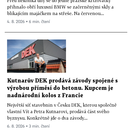
Před několika dny se do jedné pražské křižovatky
přihnalo obří luxusní BMW se začerněnými skly a
blikajícím majáčkem na střeše. Na červenou...
4. 8. 2026 ▪ 6 min. čtení
Kutnarův DEK prodává závody spojené s
výrobou příměsí do betonu. Kupcem je
nadnárodní kolos z Francie
Největší síť stavebnin v Česku DEK, kterou společně
vlastní Vít a Petra Kutnarovi, prodává část svého
byznysu. Konkrétně jde o dva závody...
6. 8. 2026 ▪ 3 min. čtení