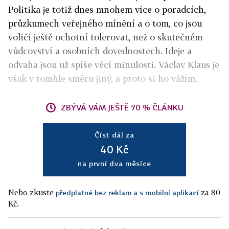
Politika je totiž dnes mnohem více o poradcích,
průzkumech veřejného mínění a o tom, co jsou
voliči ještě ochotní tolerovat, než o skutečném
vůdcovství a osobních dovednostech. Ideje a
odvaha jsou už spíše věcí minulosti. Václav Klaus je
však v tomhle směru jiný, a proto si ho vážím.
ZBÝVÁ VÁM JEŠTĚ 70 % ČLÁNKU
Číst dál za
40 Kč
na první dva měsíce
Nebo zkuste
za 80
předplatné bez reklam a s mobilní aplikací
Kč.