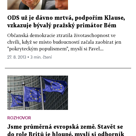
ODS už je dávno mrtvá, podpořím Klause,
vzkazuje bývalý pražský primátor Bém
Občanská demokracie ztratila životaschopnost ve
chvíli, když se místo budoucností začala zaobírat jen
"pokryteckým populismem", myslí si Pavel...
27. 8. 2013 ▪ 3 min. čtení
ROZHOVOR
Jsme průměrná evropská země. Stavět se
do role Britů je hloupé, myslí si odborník