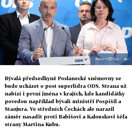
Autor ▪
ODS.cz
Bývalá předsedkyně Poslanecké sněmovny se
bude ucházet o post superlídra ODS. Strana už
nabízí i první jména v krajích, kde kandidátky
povedou například bývalí ministři Pospíšil a
Stanjura. Ve středních Čechách ale narazil
záměr nasadit proti Babišovi a Kalouskovi šéfa
strany Martina Kubu.