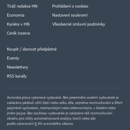
Tiráž redakce HN
Prohlášení o cookies
Economia
Nastavení soukromí
Kariéra v HN
Všeobecné smluvní podmínky
Ceník inzerce
Koupit / darovat předplatné
Eventy
Newslettery
×
RSS kanály
Autorská práva vykonává vydavatel. Bez písemného svolení vydavatele je
zakázáno jakékoli užití částí nebo celku díla, zejména rozmnožování a šíření
jakýmkoli způsobem, mechanickým nebo elektronickým, v českém nebo
jiném jazyce. Bez souhlasu vydavatele je zakázáno též rozmnožování
obsahu pro účely automatizované analýzy textů nebo dat
podle ustanovení § 39c autorského zákona.