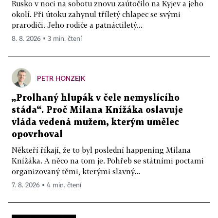
Rusko v noci na sobotu znovu zaútočilo na Kyjev a jeho
okolí. Při útoku zahynul tříletý chlapec se svými
prarodiči. Jeho rodiče a patnáctiletý...
8. 8. 2026 ▪ 3 min. čtení
PETR HONZEJK
„Prolhaný hlupák v čele nemyslícího
stáda“. Proč Milana Knížáka oslavuje
vláda vedená mužem, kterým umělec
opovrhoval
Někteří říkají, že to byl poslední happening Milana
Knížáka. A něco na tom je. Pohřeb se státními poctami
organizovaný těmi, kterými slavný...
7. 8. 2026 ▪ 4 min. čtení