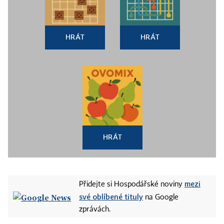
HRÁT
HRÁT
HRÁT
mezi
Přidejte si Hospodářské noviny
své oblíbené tituly
na Google
zprávách.