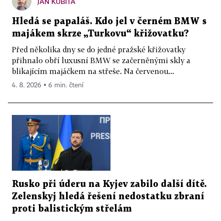
JAN KUBITA
Hledá se papaláš. Kdo jel v černém BMW s
majákem skrze „Turkovu“ křižovatku?
Před několika dny se do jedné pražské křižovatky
přihnalo obří luxusní BMW se začerněnými skly a
blikajícím majáčkem na střeše. Na červenou...
4. 8. 2026 ▪ 6 min. čtení
Rusko při úderu na Kyjev zabilo další dítě.
Zelenskyj hledá řešení nedostatku zbraní
proti balistickým střelám