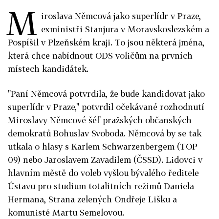
M
iroslava Němcová jako superlídr v Praze,
exministři Stanjura v Moravskoslezském a
Pospíšil v Plzeňském kraji. To jsou některá jména,
která chce nabídnout ODS voličům na prvních
místech kandidátek.
"Paní Němcová potvrdila, že bude kandidovat jako
superlídr v Praze," potvrdil očekávané rozhodnutí
Miroslavy Němcové šéf pražských občanských
demokratů Bohuslav Svoboda. Němcová by se tak
utkala o hlasy s Karlem Schwarzenbergem (TOP
09) nebo Jaroslavem Zavadilem (ČSSD). Lidovci v
hlavním městě do voleb vyšlou bývalého ředitele
Ústavu pro studium totalitních režimů Daniela
Hermana, Strana zelených Ondřeje Lišku a
komunisté Martu Semelovou.