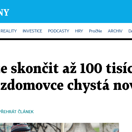
REALITY
INVESTICE
PODCASTY
HRY
PročNe
ARCHIV
D
e skončit až 100 tisí
ezdomovce chystá no
PŘEHRÁT ČLÁNEK