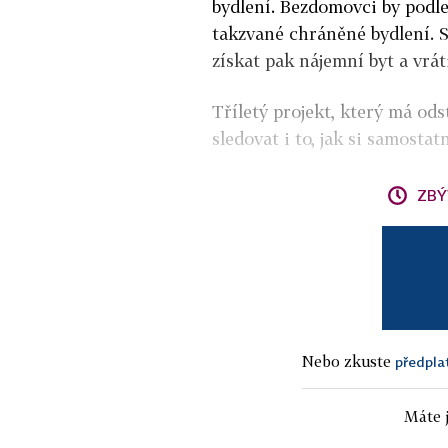
bydlení. Bezdomovci by podle
takzvané chráněné bydlení. S
získat pak nájemní byt a vrát
Tříletý projekt, který má od
sledovat i to, jak si samostat
ZBÝ
Nebo zkuste
předpla
Máte j