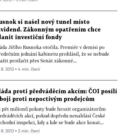
usnok si našel nový tunel místo
ividend. Zákonným opatřením chce
danit investiční fondy
áda Jiřího Rusnoka otočila. Premiér v demisi po
ředečním jednání kabinetu prohlásil, že se nebude
ažit protlačit přes Senát zákonné...
 8. 2013 ▪ 4 min. čtení
láda proti předváděcím akcím: ČOI posílí
 boji proti nepoctivým prodejcům
 pět milionů pokuty bude hrozit organizátorům
edváděcích akcí, pokud dopředu nenahlásí České
chodní inspekci, kdy a kde se bude akce konat...
 8. 2013 ▪ 2 min. čtení