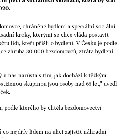
ní péči a sociálních službách, která by stát
020.
domovce, chráněné bydlení a speciální sociální
ásadní kroky, kterými se chce vláda postavit
tu lidí, kteří přišli o bydlení. V Česku je podle
áce zhruba 30 000 bezdomovců, ztráta bydlení
ý u nás narůstá s tím, jak dochází k těžkým
stiženou skupinou jsou osoby nad 65 let," uvedl
ček.
án, podle kterého by chtěla bezdomovectví
í co nejdřív lidem na ulici zajistit náhradní