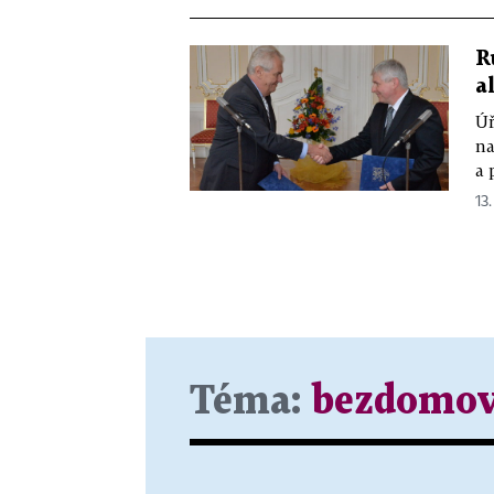
R
a
Úř
na
a 
13.
Téma:
bezdomov