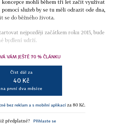
 koncepce mohli během tří let začít využívat
 pomocí služeb by se tu měli odrazit ode dna,
it se do běžného života.
startovat nejpozději začátkem roku 2015, bude
né bydlení udrží.
VÁ VÁM JEŠTĚ 70 % ČLÁNKU
Číst dál za
40 Kč
na první dva měsíce
za 80 Kč.
tné bez reklam a s mobilní aplikací
iž předplatné?
Přihlaste se