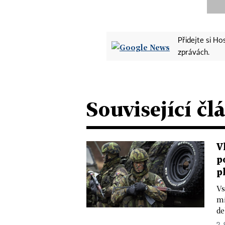
Přidejte si H
zprávách.
Související čl
V
p
p
Vs
mi
de
2. 