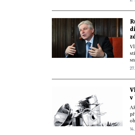
R
d
z
Vl
st
sn
27.
V
v
Až
př
ob
14.