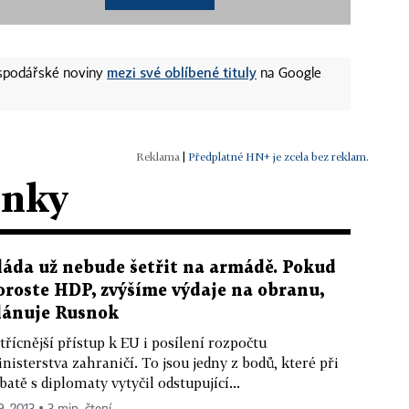
mezi své oblíbené tituly
ospodářské noviny
na Google
|
Předplatné HN+ je zcela bez reklam.
ánky
láda už nebude šetřit na armádě. Pokud
oroste HDP, zvýšíme výdaje na obranu,
lánuje Rusnok
třícnější přístup k EU i posílení rozpočtu
nisterstva zahraničí. To jsou jedny z bodů, které při
batě s diplomaty vytyčil odstupující...
9. 2013 ▪ 3 min. čtení