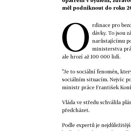
opatření v bydlení, zdravot
měl podniknout do roku 2
O
rdinace pro bez
dávky. To jsou z
narůstajícímu poč
ministerstva pr
ale hrozí až 100 000 lidí.
"Je to sociální fenomén, kter
sociálním situacím. Nejvíc po
ministr práce František Koní
Vláda ve středu schválila pl
předcházet.
Podle expertů je nejdůležitějš