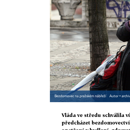
Bezdomovec na pražském nábřeží
Autor ▪
archi
Vláda ve středu schválila v
předcházet bezdomovectví 