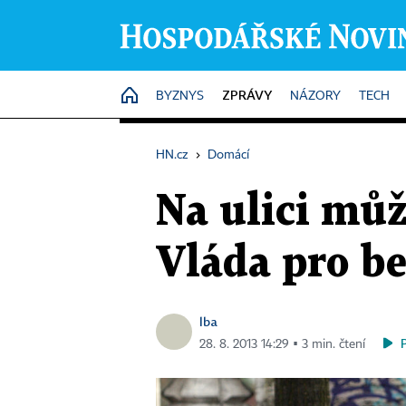
ZPRÁVY
HOME
BYZNYS
NÁZORY
TECH
HN.cz
›
Domácí
Na ulici můž
Vláda pro b
lba
28. 8. 2013 14:29 ▪ 3 min. čtení