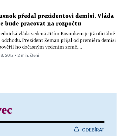
usnok předal prezidentovi demisi. Vláda
le bude pracovat na rozpočtu
ednická vláda vedená Jiřím Rusnokem je již oficiálně
 odchodu. Prezident Zeman přijal od premiéra demisi
pověřil ho dočasným vedením země....
 8. 2013 ▪ 2 min. čtení
ec
ODEBÍRAT