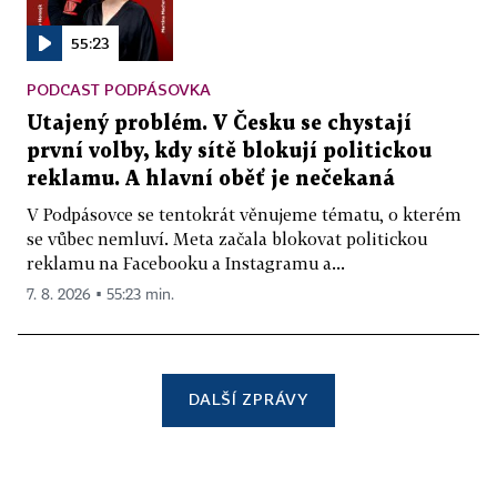
55:23
PODCAST PODPÁSOVKA
Utajený problém. V Česku se chystají
první volby, kdy sítě blokují politickou
reklamu. A hlavní oběť je nečekaná
V Podpásovce se tentokrát věnujeme tématu, o kterém
se vůbec nemluví. Meta začala blokovat politickou
reklamu na Facebooku a Instagramu a...
7. 8. 2026 ▪ 55:23 min.
DALŠÍ ZPRÁVY