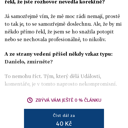
řekl, že jste rozhovor nevedla korektně?
Já samozřejmě vím, že mě moc rádi nemají, prostě
to tak je, to se samozřejmě doslechnu. Ale, že by mi
někdo přímo řekl, že jsem se ho snažila potopit
nebo se nechovala profesionálně, to nikoliv.
A ze strany vedení přišel někdy vzkaz typu:
Danielo, zmírněte?
To nemohu říct. Tým, který dělá Události,
komentáře, je v tomto naprosto nekompromisní.
ZBÝVÁ VÁM JEŠTĚ 0 % ČLÁNKU
Číst dál za
40 Kč