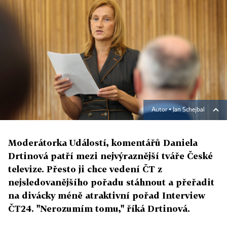
Autor ▪
Jan Schejbal
Moderátorka Událostí, komentářů Daniela
Drtinová patří mezi nejvýraznější tváře České
televize. Přesto ji chce vedení ČT z
nejsledovanějšího pořadu stáhnout a přeřadit
na divácky méně atraktivní pořad Interview
ČT24. "Nerozumím tomu," říká Drtinová.