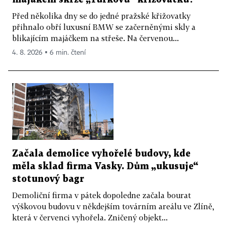
Před několika dny se do jedné pražské křižovatky
přihnalo obří luxusní BMW se začerněnými skly a
blikajícím majáčkem na střeše. Na červenou...
4. 8. 2026 ▪ 6 min. čtení
Začala demolice vyhořelé budovy, kde
měla sklad firma Vasky. Dům „ukusuje“
stotunový bagr
Demoliční firma v pátek dopoledne začala bourat
výškovou budovu v někdejším továrním areálu ve Zlíně,
která v červenci vyhořela. Zničený objekt...