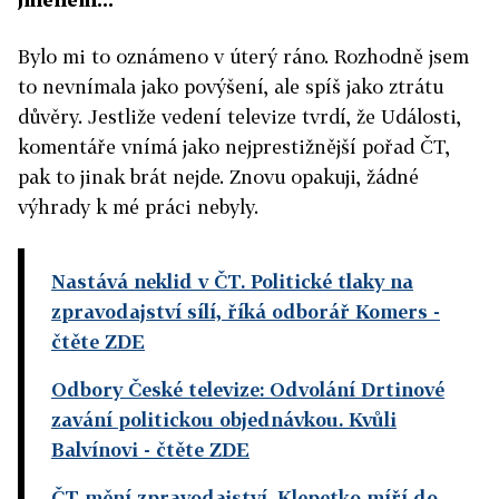
Bylo mi to oznámeno v úterý ráno. Rozhodně jsem
to nevnímala jako povýšení, ale spíš jako ztrátu
důvěry. Jestliže vedení televize tvrdí, že Události,
komentáře vnímá jako nejprestižnější pořad ČT,
pak to jinak brát nejde. Znovu opakuji, žádné
výhrady k mé práci nebyly.
Nastává neklid v ČT. Politické tlaky na
zpravodajství sílí, říká odborář Komers
-
čtěte ZDE
Odbory České televize: Odvolání Drtinové
zavání politickou objednávkou. Kvůli
Balvínovi
- čtěte ZDE
ČT mění zpravodajství. Klepetko míří do