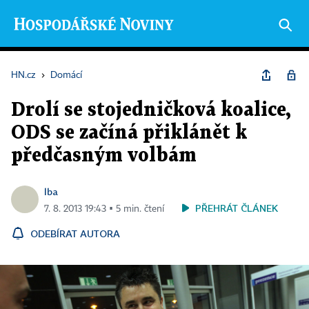
HN.cz
›
Domácí
Drolí se stojedničková koalice,
ODS se začíná přiklánět k
předčasným volbám
lba
PŘEHRÁT ČLÁNEK
7. 8. 2013 19:43 ▪ 5 min. čtení
ODEBÍRAT AUTORA