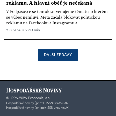
reklamu. A hlavní oběť je nečekaná
V Podpásovce se tentokrát věnujeme tématu, o kterém
se vůbec nemluví. Meta začala blokovat politickou
reklamu na Facebooku a Instagramu a...
7. 8. 2026 ▪ 55:23 min.
DALŠÍ ZPRÁVY
©
1996-2026
Economia, a.s.
Hospodářské noviny (print) ISSN 0862-9587
Hospodářské noviny (online) ISSN 2787-950X