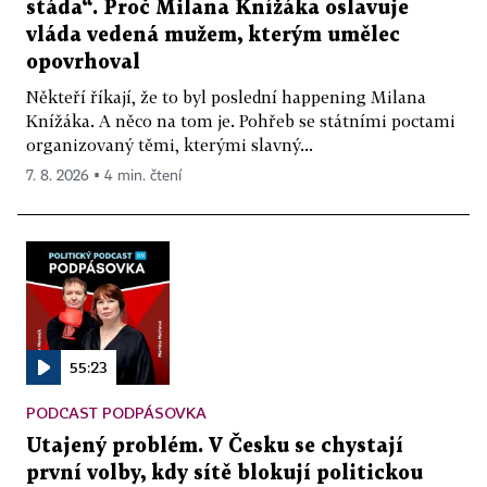
stáda“. Proč Milana Knížáka oslavuje
vláda vedená mužem, kterým umělec
opovrhoval
Někteří říkají, že to byl poslední happening Milana
Knížáka. A něco na tom je. Pohřeb se státními poctami
organizovaný těmi, kterými slavný...
7. 8. 2026 ▪ 4 min. čtení
55:23
PODCAST PODPÁSOVKA
Utajený problém. V Česku se chystají
první volby, kdy sítě blokují politickou