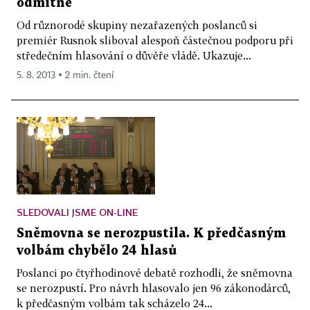
odmítne
Od různorodé skupiny nezařazených poslanců si
premiér Rusnok sliboval alespoň částečnou podporu při
středečním hlasování o důvěře vládě. Ukazuje...
5. 8. 2013 ▪ 2 min. čtení
SLEDOVALI JSME ON-LINE
Sněmovna se nerozpustila. K předčasným
volbám chybělo 24 hlasů
Poslanci po čtyřhodinové debatě rozhodli, že sněmovna
se nerozpustí. Pro návrh hlasovalo jen 96 zákonodárců,
k předčasným volbám tak scházelo 24...