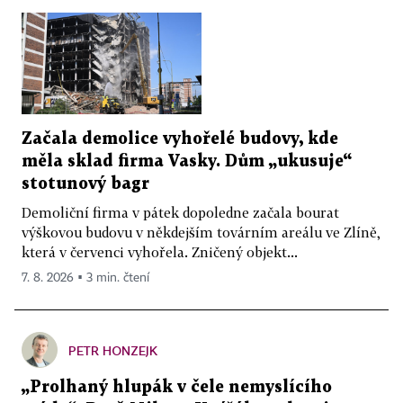
Začala demolice vyhořelé budovy, kde
měla sklad firma Vasky. Dům „ukusuje“
stotunový bagr
Demoliční firma v pátek dopoledne začala bourat
výškovou budovu v někdejším továrním areálu ve Zlíně,
která v červenci vyhořela. Zničený objekt...
7. 8. 2026 ▪ 3 min. čtení
PETR HONZEJK
„Prolhaný hlupák v čele nemyslícího