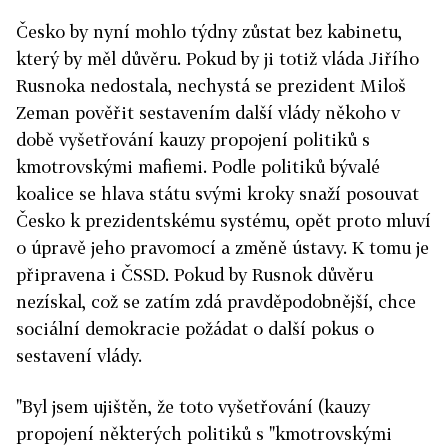
Česko by nyní mohlo týdny zůstat bez kabinetu,
který by měl důvěru. Pokud by ji totiž vláda Jiřího
Rusnoka nedostala, nechystá se prezident Miloš
Zeman pověřit sestavením další vlády někoho v
době vyšetřování kauzy propojení politiků s
kmotrovskými mafiemi. Podle politiků bývalé
koalice se hlava státu svými kroky snaží posouvat
Česko k prezidentskému systému, opět proto mluví
o úpravě jeho pravomocí a změně ústavy. K tomu je
připravena i ČSSD. Pokud by Rusnok důvěru
nezískal, což se zatím zdá pravděpodobnější, chce
sociální demokracie požádat o další pokus o
sestavení vlády.
"Byl jsem ujištěn, že toto vyšetřování (kauzy
propojení některých politiků s "kmotrovskými