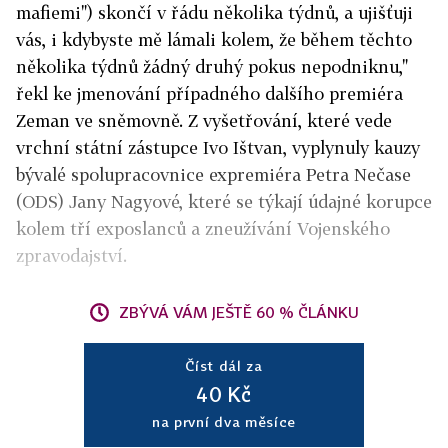
mafiemi") skončí v řádu několika týdnů, a ujišťuji
vás, i kdybyste mě lámali kolem, že během těchto
několika týdnů žádný druhý pokus nepodniknu,"
řekl ke jmenování případného dalšího premiéra
Zeman ve sněmovně. Z vyšetřování, které vede
vrchní státní zástupce Ivo Ištvan, vyplynuly kauzy
bývalé spolupracovnice expremiéra Petra Nečase
(ODS) Jany Nagyové, které se týkají údajné korupce
kolem tří exposlanců a zneužívání Vojenského
zpravodajství.
ZBÝVÁ VÁM JEŠTĚ 60 % ČLÁNKU
Číst dál za
40 Kč
na první dva měsíce