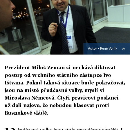
Autor ▪
René Volfík
Prezident Miloš Zeman si nechává diktovat
postup od vrchního státního zástupce Ivo
Ištvana. Pokud taková situace bude pokračovat,
jsou na místě předčasné volby, myslí si
Miroslava Němcová. Čtyři pravicoví poslanci
už dali najevo, že nebudou hlasovat proti
Rusnokově vládě.
ředčasné volby jsou stále pravděpodobnější. I