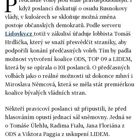
P
když poslanci diskutují o osudu Rusnokovy
vlády, v kuloárech se skloňuje možná změna
postoje občanských demokratů. Podle serveru
Lidovky.cz
totiž v zákulisí úřaduje lobbista Tomáš
Hrdlička, který se snaží přesvědčit straníky, aby
podpořili konání předčasných voleb. Tím by padla
možnost vytvoření koalice ODS, TOP 09 a LIDEM,
která by se opírala o 101 poslanců. O předčasných
volbách jako o reálné možnosti už dokonce mluví i
Miroslava Němcová, která se měla stát premiérkou
koalice bývalých vládních stran.
Někteří pravicoví poslanci už připustili, že před
hlasováním opustí jednací sál sněmovny. Jedná se
o Tomáše Úlehlu, Radima Fialu, Jana Floriána z
ODS a Viktora Paggia z uskupení LIDEM.