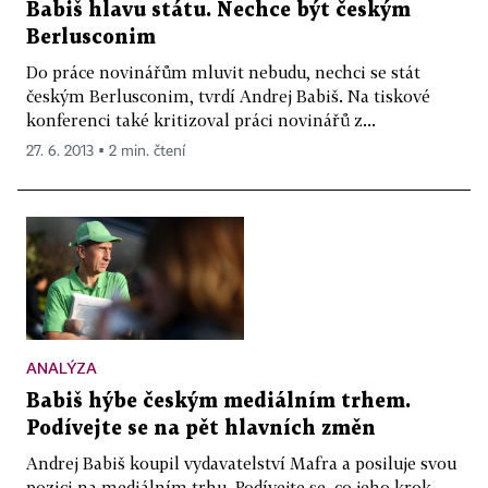
Babiš hlavu státu. Nechce být českým
Berlusconim
Do práce novinářům mluvit nebudu, nechci se stát
českým Berlusconim, tvrdí Andrej Babiš. Na tiskové
konferenci také kritizoval práci novinářů z...
27. 6. 2013 ▪ 2 min. čtení
ANALÝZA
Babiš hýbe českým mediálním trhem.
Podívejte se na pět hlavních změn
Andrej Babiš koupil vydavatelství Mafra a posiluje svou
pozici na mediálním trhu. Podívejte se, co jeho krok