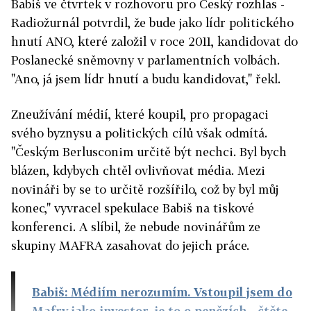
Babiš ve čtvrtek v rozhovoru pro Český rozhlas -
Radiožurnál potvrdil, že bude jako lídr politického
hnutí ANO, které založil v roce 2011, kandidovat do
Poslanecké sněmovny v parlamentních volbách.
"Ano, já jsem lídr hnutí a budu kandidovat," řekl.
Zneužívání médií, které koupil, pro propagaci
svého byznysu a politických cílů však odmítá.
"Českým Berlusconim určitě být nechci. Byl bych
blázen, kdybych chtěl ovlivňovat média. Mezi
novináři by se to určitě rozšířilo, což by byl můj
konec," vyvracel spekulace Babiš na tiskové
konferenci. A slíbil, že nebude novinářům ze
skupiny MAFRA zasahovat do jejich práce.
Babiš: Médiím nerozumím. Vstoupil jsem do
Mafry jako investor, je to o penězích
- čtěte