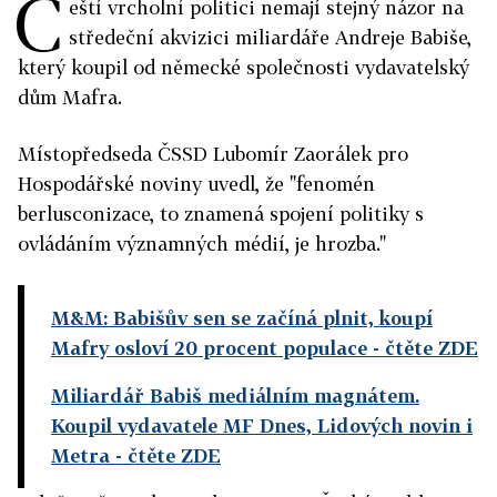
Č
eští vrcholní politici nemají stejný názor na
středeční akvizici miliardáře Andreje Babiše,
který koupil od německé společnosti vydavatelský
dům Mafra.
Místopředseda ČSSD Lubomír Zaorálek pro
Hospodářské noviny uvedl, že "fenomén
berlusconizace, to znamená spojení politiky s
ovládáním významných médií, je hrozba."
M&M: Babišův sen se začíná plnit, koupí
Mafry osloví 20 procent populace
- čtěte ZDE
Miliardář Babiš mediálním magnátem.
Koupil vydavatele MF Dnes, Lidových novin i
Metra
- čtěte ZDE