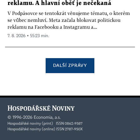
reklamu. A hlavní oběť je nečekaná
V Podpásovce se tentokrát věnujeme tématu, o kterém
se vůbec nemluví. Meta začala blokovat politickou
reklamu na Facebooku a Instagramu a...
7. 8. 2026 ▪ 55:23 min.
DALŠÍ ZPRÁVY
©
1996-2026
Economia, a.s.
Hospodářské noviny (print) ISSN 0862-9587
Hospodářské noviny (online) ISSN 2787-950X