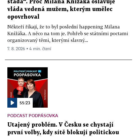
stáda“. Proč Milana Knížáka oslavuje
vláda vedená mužem, kterým umělec
opovrhoval
Někteří říkají, že to byl poslední happening Milana
Knížáka. A něco na tom je. Pohřeb se státními poctami
organizovaný těmi, kterými slavný...
7. 8. 2026 ▪ 4 min. čtení
55:23
PODCAST PODPÁSOVKA
Utajený problém. V Česku se chystají
první volby, kdy sítě blokují politickou