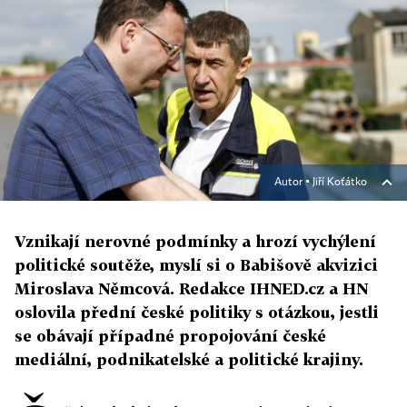
Autor ▪
Jiří Koťátko
Vznikají nerovné podmínky a hrozí vychýlení
politické soutěže, myslí si o Babišově akvizici
Miroslava Němcová. Redakce IHNED.cz a HN
oslovila přední české politiky s otázkou, jestli
se obávají případné propojování české
mediální, podnikatelské a politické krajiny.