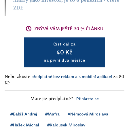
ZDE
ZBÝVÁ VÁM JEŠTĚ 70 % ČLÁNKU
Číst dál za
40 Kč
na první dva měsíce
Nebo zkuste
za 80
předplatné bez reklam a s mobilní aplikací
Kč.
Máte již předplatné?
Přihlaste se
#Babiš Andrej
#Mafra
#Němcová Miroslava
#Hašek Michal
#Kalousek Miroslav