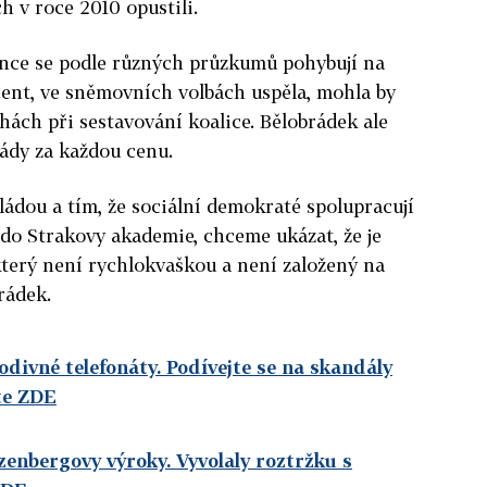
h v roce 2010 opustili.
rence se podle různých průzkumů pohybují na
cent, ve sněmovních volbách uspěla, mohla by
hách při sestavování koalice. Bělobrádek ale
lády za každou cenu.
ládou a tím, že sociální demokraté spolupracují
i do Strakovy akademie, chceme ukázat, že je
 který není rychlokvaškou a není založený na
rádek.
odivné telefonáty. Podívejte se na skandály
te ZDE
enbergovy výroky. Vyvolaly roztržku s