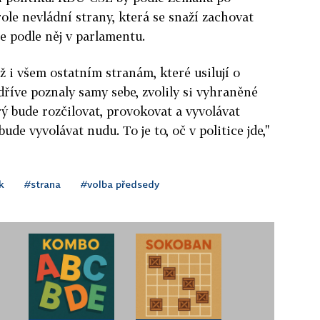
ole nevládní strany, která se snaží zachovat
e podle něj v parlamentu.
ož i všem ostatním stranám, které usilují o
dříve poznaly samy sebe, zvolily si vyhraněné
rý bude rozčilovat, provokovat a vyvolávat
ude vyvolávat nudu. To je to, oč v politice jde,"
k
#strana
#volba předsedy