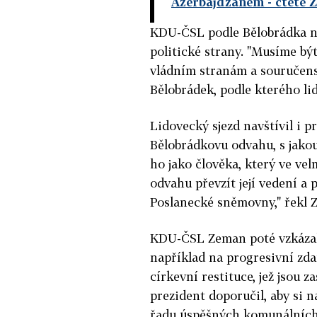
Ázerbájdžánem
- čtěte 
KDU-ČSL podle Bělobrádka ne
politické strany. "Musíme bý
vládním stranám a souručenst
Bělobrádek, podle kterého li
Lidovecký sjezd navštívil i 
Bělobrádkovu odvahu, s jakou
ho jako člověka, který ve vel
odvahu převzít její vedení a 
Poslanecké sněmovny," řekl 
KDU-ČSL Zeman poté vzkázal
například na progresivní zda
církevní restituce, jež jsou
prezident doporučil, aby si n
řadu úspěšných komunálních