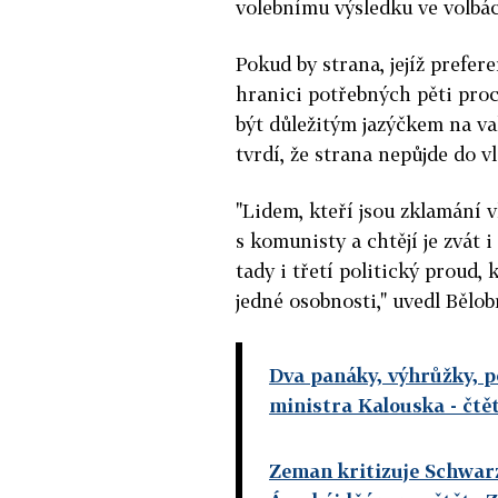
volebnímu výsledku ve volbác
Pokud by strana, jejíž prefe
hranici potřebných pěti pro
být důležitým jazýčkem na va
tvrdí, že strana nepůjde do v
"Lidem, kteří jsou zklamání v
s komunisty a chtějí je zvát 
tady i třetí politický proud,
jedné osobnosti," uvedl Bělob
Dva panáky, výhrůžky, p
ministra Kalouska
- čtě
Zeman kritizuje Schwarz