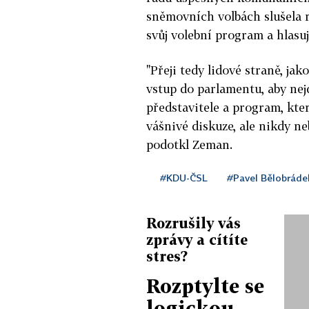
sněmovních volbách slušela r
svůj volební program a hlasuj
"Přeji tedy lidové straně, jak
vstup do parlamentu, aby nej
představitele a program, kte
vášnivé diskuze, ale nikdy neb
podotkl Zeman.
#KDU-ČSL
#Pavel Bělobráde
Rozrušily vás
zprávy a cítíte
stres?
Rozptylte se
logickou