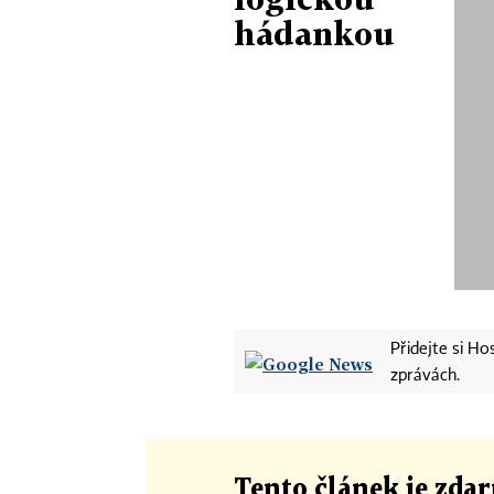
hádankou
Přidejte si H
zprávách.
Tento článek
je
zdar