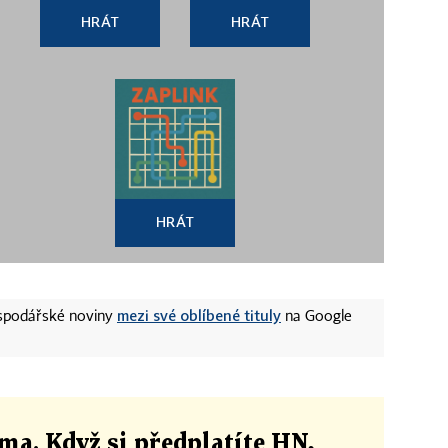
HRÁT
HRÁT
HRÁT
mezi své oblíbené tituly
ospodářské noviny
na Google
ma. Když si předplatíte HN,