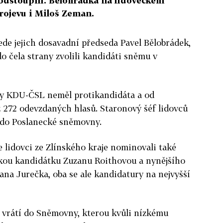
 odstoupili. Bělohrádka na lidoveckém
rojevu i Miloš Zeman.
ede jejich dosavadní předseda Pavel Bělobrádek,
o čela strany zvolili kandidáti sněmu v
dy KDU-ČSL neměl protikandidáta a od
 272 odevzdaných hlasů. Staronový šéf lidovců
u do Poslanecké sněmovny.
 lidovci ze Zlínského kraje nominovali také
kou kandidátku Zuzanu Roithovou a nynějšího
na Jurečka, oba se ale kandidatury na nejvyšší
ci vrátí do Sněmovny, kterou kvůli nízkému