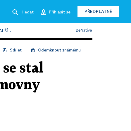
PŘEDPLATNÉ
Hledat
Přihlásit se
BeNative
ALŠÍ
Sdílet
Odemknout známému
se stal
ěmovny