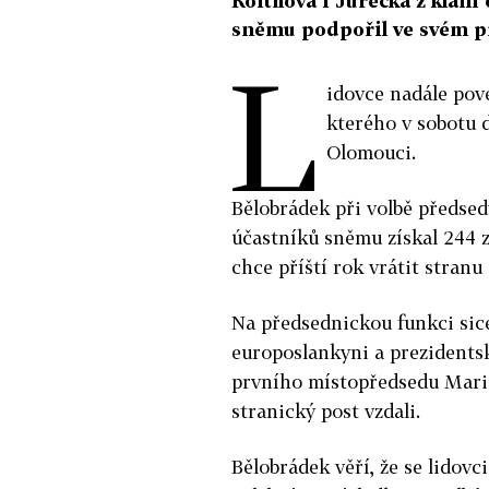
Roithová i Jurečka z klání
sněmu podpořil ve svém p
L
idovce nadále pov
kterého v sobotu d
Olomouci.
Bělobrádek při volbě předse
účastníků sněmu získal 244 z
chce příští rok vrátit stran
Na předsednickou funkci sice
europoslankyni a prezidents
prvního místopředsedu Maria
stranický post vzdali.
Bělobrádek věří, že se lidov