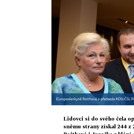
Europoslankyně Roithová a předseda KDU-ČSL P
Lidovci si do svého čela op
sněmu strany získal 244 z 