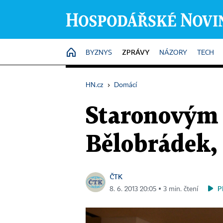
ZPRÁVY
HOME
BYZNYS
NÁZORY
TECH
HN.cz
›
Domácí
Staronovým 
Bělobrádek,
ČTK
P
8. 6. 2013 20:05 ▪ 3 min. čtení