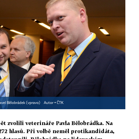
avel Bělobrádek (vpravo)
Autor ▪
ČTK
ět zvolili veterináře Pavla Bělobrádka. Na
272 hlasů. Při volbě neměl protikandidáta,