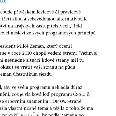
ZDE
bude přívěskem levicové či pravicové
t třetí silou a sebevědomou alternativou k
ví na krajských zastupitelstvech," řekl
dovci nesleví ze svých programových principů.
prezident Miloš Zeman, který ocenil
 se v roce 2010 chopil vedení strany. "Vážím si
mi nesnadné situaci lidové strany měl tu
pokusit se vrátit vaši stranu na půdu
Zeman účastníkům sjezdu.
, aby ve svém programu nekladla důraz
nění, což je vlajková loď programu ČSSD, či
 zase erbovním znamením TOP 09. Straně
ašla vlastní nosné téma a těžila z toho, že má
 politiků. KDU-ČSL by podle Zemana po