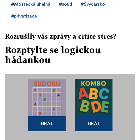
#Mostecká uhelná
#soud
#Švýcarsko
#privatizace
Rozrušily vás zprávy a cítíte stres?
Rozptylte se logickou
hádankou
HRÁT
HRÁT