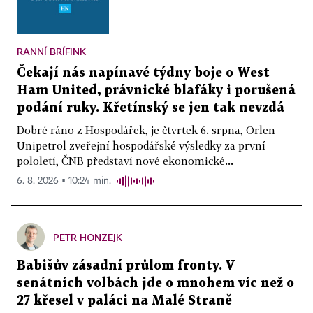
RANNÍ BRÍFINK
Čekají nás napínavé týdny boje o West
Ham United, právnické blafáky i porušená
podání ruky. Křetínský se jen tak nevzdá
Dobré ráno z Hospodářek, je čtvrtek 6. srpna, Orlen
Unipetrol zveřejní hospodářské výsledky za první
pololetí, ČNB představí nové ekonomické...
6. 8. 2026 ▪ 10:24 min.
PETR HONZEJK
Babišův zásadní průlom fronty. V
senátních volbách jde o mnohem víc než o
27 křesel v paláci na Malé Straně