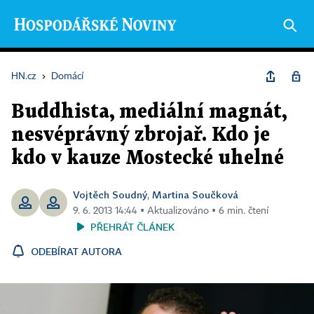
HN.cz
›
Domácí
Buddhista, mediální magnát,
nesvéprávný zbrojař. Kdo je
kdo v kauze Mostecké uhelné
Vojtěch Soudný
Martina Součková
,
9. 6. 2013 14:44 ▪ Aktualizováno ▪ 6 min. čtení
PŘEHRÁT ČLÁNEK
ODEBÍRAT AUTORA