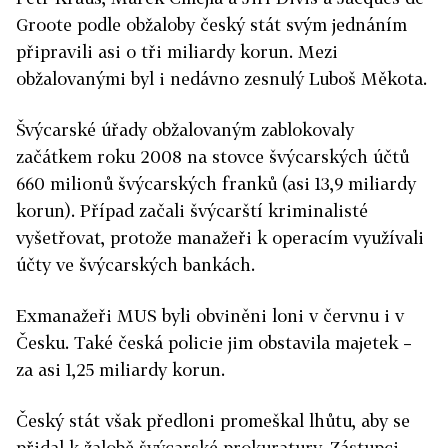
Groote podle obžaloby český stát svým jednáním
připravili asi o tři miliardy korun. Mezi
obžalovanými byl i nedávno zesnulý Luboš Měkota.
Švýcarské úřady obžalovaným zablokovaly
začátkem roku 2008 na stovce švýcarských účtů
660 milionů švýcarských franků (asi 13,9 miliardy
korun). Případ začali švýcarští kriminalisté
vyšetřovat, protože manažeři k operacím využívali
účty ve švýcarských bankách.
Exmanažeři MUS byli obviněni loni v červnu i v
Česku. Také česká policie jim obstavila majetek –
za asi 1,25 miliardy korun.
Český stát však předloni promeškal lhůtu, aby se
přidal k žalobě švýcarské prokuratury. Zástupci