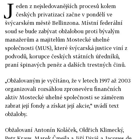
J
eden z nejsledovanějších procesů kolem
českých privatizací začne v pondělí ve
švýcarském městě Bellinzona. Místní federální
soud se bude zabývat obžalobou proti bývalým
manažerům a majitelům Mostecké uhelné
společnosti (MUS), které švýcarská justice viní z
podvodů, korupce českých státních úředníků,
praní špinavých peněz a dalších trestných činů.
„Obžalovaným je vyčítáno, že v letech 1997 až 2003
organizovali rozsáhlou zpronevěru finančních
aktiv Mostecké uhelné společnosti se záměrem
zabrat její fondy a získat její akcie,“ uvádí text
obžaloby.
Obžalovaní Antonín Koláček, Oldřich Klimecký,
Petr Kraus, Marek Čmejla a Jiří Diviš a Jacques de