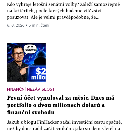
Kdo vyhraje letošní senátní volby? Záleží samozřejmě
na kritériích, podle kterých budeme vítězství
posuzovat. Ale je velmi pravděpodobné, že...
6. 8. 2026 ▪ 5 min. čtení
FINANČNÍ NEZÁVISLOST
První účet vynuloval za měsíc. Dnes má
portfolio o dvou milionech dolarů a
finanční svobodu
Jakub z blogu FinHacker začal investiční cestu opačně,
než by dnes radil začátečníkům: jako student vletěl na