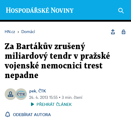
HN.cz
›
Domácí
Za Bartákův zrušený
miliardový tendr v pražské
vojenské nemocnici trest
nepadne
pek
ČTK
,
24. 4. 2013 15:55 ▪ 3 min. čtení
PŘEHRÁT ČLÁNEK
ODEBÍRAT AUTORA