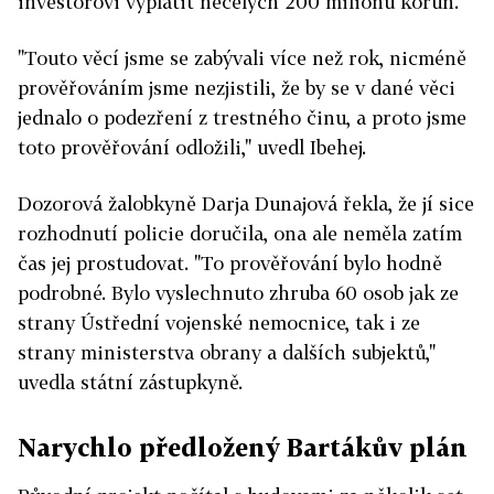
investorovi vyplatit necelých 200 milionů korun.
"Touto věcí jsme se zabývali více než rok, nicméně
prověřováním jsme nezjistili, že by se v dané věci
jednalo o podezření z trestného činu, a proto jsme
toto prověřování odložili," uvedl Ibehej.
Dozorová žalobkyně Darja Dunajová řekla, že jí sice
rozhodnutí policie doručila, ona ale neměla zatím
čas jej prostudovat. "To prověřování bylo hodně
podrobné. Bylo vyslechnuto zhruba 60 osob jak ze
strany Ústřední vojenské nemocnice, tak i ze
strany ministerstva obrany a dalších subjektů,"
uvedla státní zástupkyně.
Narychlo předložený Bartákův plán