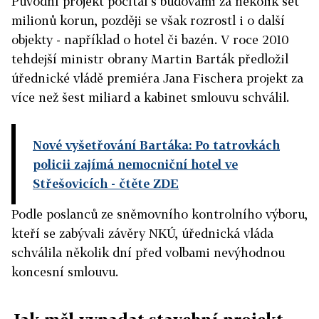
Původní projekt počítal s budovami za několik set
milionů korun, později se však rozrostl i o další
objekty - například o hotel či bazén. V roce 2010
tehdejší ministr obrany Martin Barták předložil
úřednické vládě premiéra Jana Fischera projekt za
více než šest miliard a kabinet smlouvu schválil.
Nové vyšetřování Bartáka: Po tatrovkách
policii zajímá nemocniční hotel ve
Střešovicích
- čtěte ZDE
Podle poslanců ze sněmovního kontrolního výboru,
kteří se zabývali závěry NKÚ, úřednická vláda
schválila několik dní před volbami nevýhodnou
koncesní smlouvu.