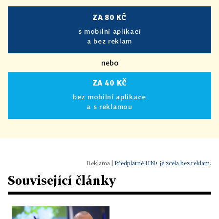
ZA 80 KČ
s mobilní aplikací
a bez reklam
nebo
ZA 40 KČ
bez mobilní aplikace
a s reklamou
|
Předplatné HN+ je zcela bez reklam.
Související články