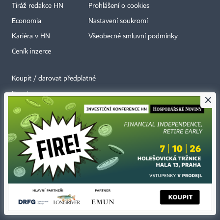
Tiráž redakce HN
Prohlášení o cookies
Economia
Nastavení soukromí
Kariéra v HN
Všeobecné smluvní podmínky
Ceník inzerce
Koupit / darovat předplatné
Eventy
×
Newslettery
RSS kanály
Autorská práva vykonává vydavatel. Bez písemného svolení vydavatele je
zakázáno jakékoli užití částí nebo celku díla, zejména rozmnožování a šíření
jakýmkoli způsobem, mechanickým nebo elektronickým, v českém nebo
jiném jazyce. Bez souhlasu vydavatele je zakázáno též rozmnožování
obsahu pro účely automatizované analýzy textů nebo dat
podle ustanovení § 39c autorského zákona.