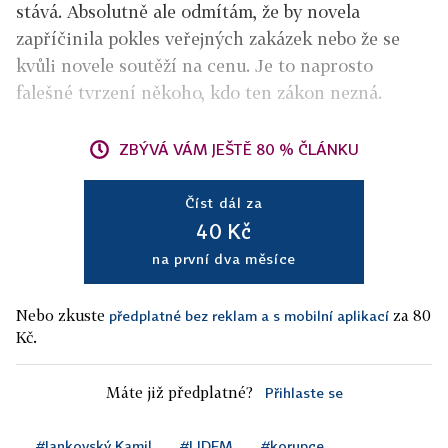
stává. Absolutně ale odmítám, že by novela
zapříčinila pokles veřejných zakázek nebo že se
kvůli novele soutěží na cenu. Je to naprosto
falešné tvrzení někoho, kdo ten zákon nezná.
ZBÝVÁ VÁM JEŠTĚ 80 % ČLÁNKU
Číst dál za
40 Kč
na první dva měsíce
Nebo zkuste
za 80
předplatné bez reklam a s mobilní aplikací
Kč.
Máte již předplatné?
Přihlaste se
#Jankovský Kamil
#LIDEM
#korupce