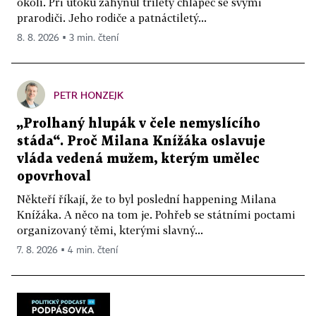
okolí. Při útoku zahynul tříletý chlapec se svými
prarodiči. Jeho rodiče a patnáctiletý...
8. 8. 2026 ▪ 3 min. čtení
PETR HONZEJK
„Prolhaný hlupák v čele nemyslícího
stáda“. Proč Milana Knížáka oslavuje
vláda vedená mužem, kterým umělec
opovrhoval
Někteří říkají, že to byl poslední happening Milana
Knížáka. A něco na tom je. Pohřeb se státními poctami
organizovaný těmi, kterými slavný...
7. 8. 2026 ▪ 4 min. čtení