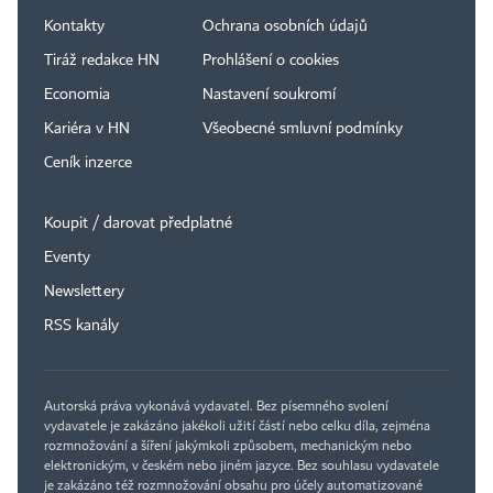
Kontakty
Ochrana osobních údajů
Tiráž redakce HN
Prohlášení o cookies
Economia
Nastavení soukromí
Kariéra v HN
Všeobecné smluvní podmínky
Ceník inzerce
Koupit / darovat předplatné
Eventy
Newslettery
×
RSS kanály
Autorská práva vykonává vydavatel. Bez písemného svolení
vydavatele je zakázáno jakékoli užití částí nebo celku díla, zejména
rozmnožování a šíření jakýmkoli způsobem, mechanickým nebo
elektronickým, v českém nebo jiném jazyce. Bez souhlasu vydavatele
je zakázáno též rozmnožování obsahu pro účely automatizované