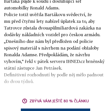
Bartáka půjde k soudu i dosluhující šéf
automobilky Ronald Adams.
Policie totiž uvěřila Bartákovu svědectví, že
mu
před čtyřmi lety
nabízel úplatek
za to
, aby
Tatrovce zůstala dvouapůlmiliardová zakázka na
dodávky nákladních vozidel pro českou armádu.
„Dnešního dne nám byl předložen od policie
spisový materiál s návrhem na podání obžaloby
Ronalda Adamse. Předpokládám, že návrhu
vyhovím,“ řekl v pátek serveru IHNED.cz brněnský
státní zástupce Jan Petrásek.
Definitivní rozhodnutí by podle něj mělo padnout
do dvou týdnů.
ZBÝVÁ VÁM JEŠTĚ 80 % ČLÁNKU