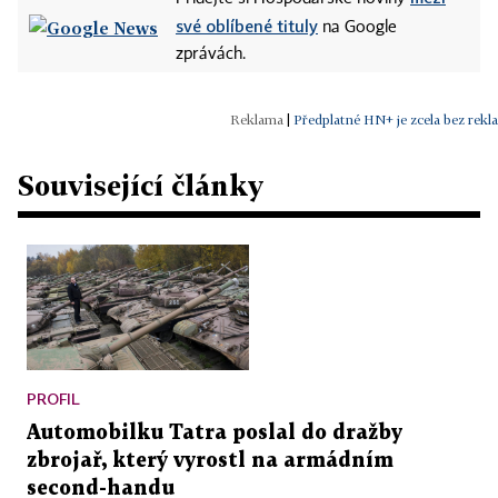
své oblíbené tituly
na Google
zprávách.
|
Předplatné HN+ je zcela bez rekl
Související články
PROFIL
Automobilku Tatra poslal do dražby
zbrojař, který vyrostl na armádním
second-handu