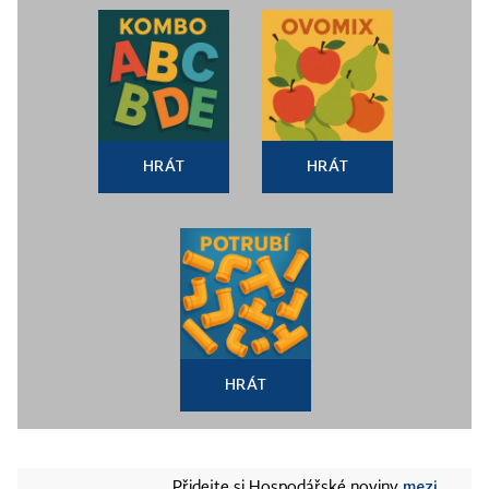
HRÁT
HRÁT
HRÁT
mezi
Přidejte si Hospodářské noviny