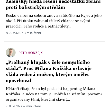
Zelenskyj hledá řešení nedostatku zbraní
proti balistickým střelám
Rusko v noci na sobotu znovu zaútočilo na Kyjev a jeho
okolí. Při útoku zahynul tříletý chlapec se svými
prarodiči. Jeho rodiče a patnáctiletý...
8. 8. 2026 ▪ 3 min. čtení
PETR HONZEJK
„Prolhaný hlupák v čele nemyslícího
stáda“. Proč Milana Knížáka oslavuje
vláda vedená mužem, kterým umělec
opovrhoval
Někteří říkají, že to byl poslední happening Milana
Knížáka. A něco na tom je. Pohřeb se státními poctami
organizovaný těmi, kterými slavný...
7. 8. 2026 ▪ 4 min. čtení