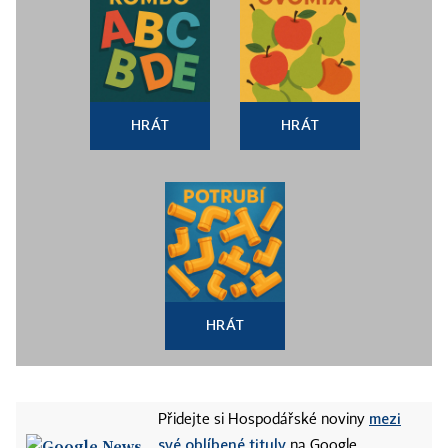
HRÁT
HRÁT
HRÁT
mezi
Přidejte si Hospodářské noviny
své oblíbené tituly
na Google