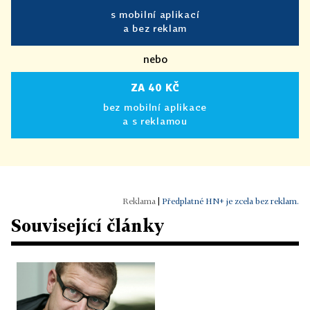
s mobilní aplikací
a bez reklam
nebo
ZA 40 KČ
bez mobilní aplikace
a s reklamou
|
Předplatné HN+ je zcela bez reklam.
Související články