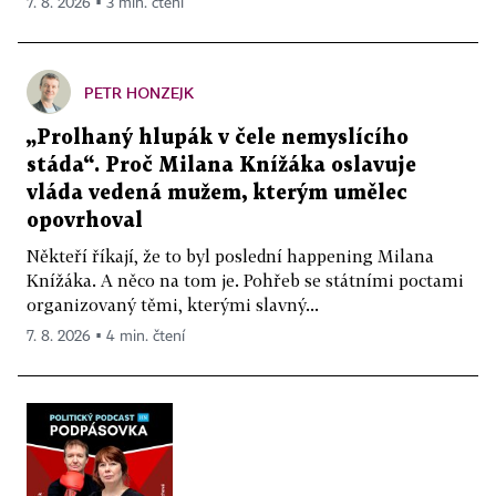
7. 8. 2026 ▪ 3 min. čtení
PETR HONZEJK
„Prolhaný hlupák v čele nemyslícího
stáda“. Proč Milana Knížáka oslavuje
vláda vedená mužem, kterým umělec
opovrhoval
Někteří říkají, že to byl poslední happening Milana
Knížáka. A něco na tom je. Pohřeb se státními poctami
organizovaný těmi, kterými slavný...
7. 8. 2026 ▪ 4 min. čtení