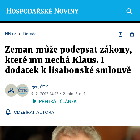
HN.cz
›
Domácí
Zeman může podepsat zákony,
které mu nechá Klaus. I
dodatek k lisabonské smlouvě
grs
ČTK
,
9. 2. 2013 14:13 ▪ 2 min. čtení
PŘEHRÁT ČLÁNEK
ODEBÍRAT AUTORA