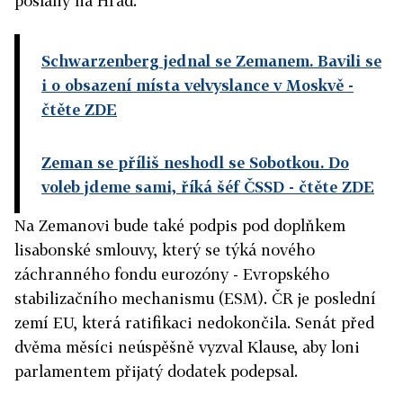
poslány na Hrad.
Schwarzenberg jednal se Zemanem. Bavili se
i o obsazení místa velvyslance v Moskvě
-
čtěte ZDE
Zeman se příliš neshodl se Sobotkou. Do
voleb jdeme sami, říká šéf ČSSD
- čtěte ZDE
Na Zemanovi bude také podpis pod doplňkem
lisabonské smlouvy, který se týká nového
záchranného fondu eurozóny - Evropského
stabilizačního mechanismu (ESM). ČR je poslední
zemí EU, která ratifikaci nedokončila. Senát před
dvěma měsíci neúspěšně vyzval Klause, aby loni
parlamentem přijatý dodatek podepsal.