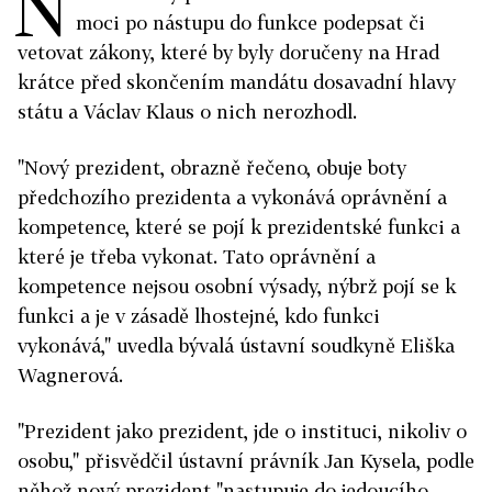
N
moci po nástupu do funkce podepsat či
vetovat zákony, které by byly doručeny na Hrad
krátce před skončením mandátu dosavadní hlavy
státu a Václav Klaus o nich nerozhodl.
"Nový prezident, obrazně řečeno, obuje boty
předchozího prezidenta a vykonává oprávnění a
kompetence, které se pojí k prezidentské funkci a
které je třeba vykonat. Tato oprávnění a
kompetence nejsou osobní výsady, nýbrž pojí se k
funkci a je v zásadě lhostejné, kdo funkci
vykonává," uvedla bývalá ústavní soudkyně Eliška
Wagnerová.
"Prezident jako prezident, jde o instituci, nikoliv o
osobu," přisvědčil ústavní právník Jan Kysela, podle
něhož nový prezident "nastupuje do jedoucího