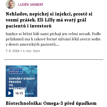
LUDĚK VAINERT
Nehladov, nepíchej si injekci, prostě si
vezmi prášek. Eli Lilly má svatý grál
pacientů i investorů
Injekce si běžní lidé sami píchají jen velmi neradi. Podle
průzkumů má k takové formě užívání léků averzi sedm
z deseti amerických pacientů....
7. 8. 2026 ▪ 4 min. čtení
16:13
Biotechnoložka: Omega-3 před úpadkem