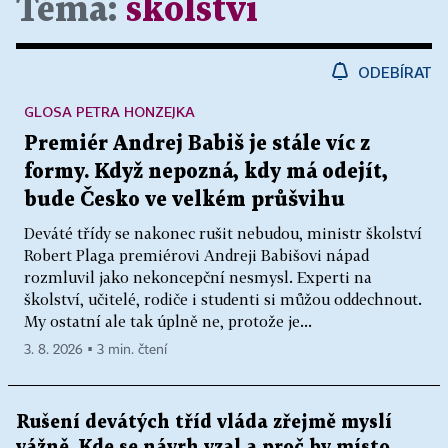
Téma:
školství
ODEBÍRAT
GLOSA PETRA HONZEJKA
Premiér Andrej Babiš je stále víc z
formy. Když nepozná, kdy má odejít,
bude Česko ve velkém průšvihu
Deváté třídy se nakonec rušit nebudou, ministr školství
Robert Plaga premiérovi Andreji Babišovi nápad
rozmluvil jako nekoncepční nesmysl. Experti na
školství, učitelé, rodiče i studenti si můžou oddechnout.
My ostatní ale tak úplně ne, protože je...
3. 8. 2026 ▪ 3 min. čtení
Rušení devátých tříd vláda zřejmě myslí
vážně. Kde se návrh vzal a proč by místo