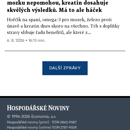
mozku nepomohou, kreatin dosahuje
skvělých výsledků. Má to ale háček
Hořčík na spaní, omega-3 pro mozek, železo proti
únavě a kreatin dnes skoro na všechno. Trh s doplňky
stravy slibuje řadu benefitů, ale které z...
6. 8. 2026 ▪ 16:13 min.
DALŠÍ ZPRÁVY
©
1996-2026
Economia, a.s.
Hospodářské noviny (print) ISSN 0862-9587
Hospodářské noviny (online) ISSN 2787-950X