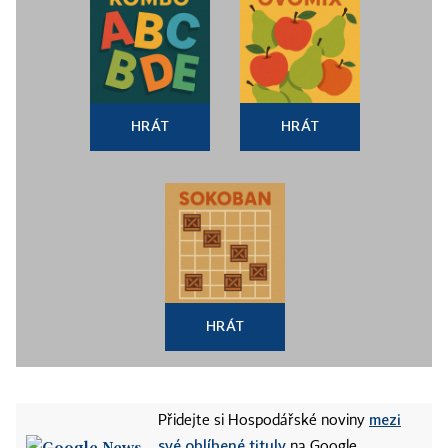
HRÁT
HRÁT
HRÁT
mezi
Přidejte si Hospodářské noviny
své oblíbené tituly
na Google