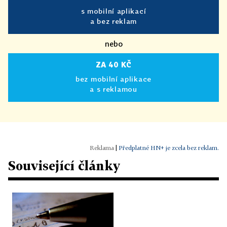
s mobilní aplikací
a bez reklam
nebo
ZA 40 KČ
bez mobilní aplikace
a s reklamou
|
Předplatné HN+ je zcela bez reklam.
Související články