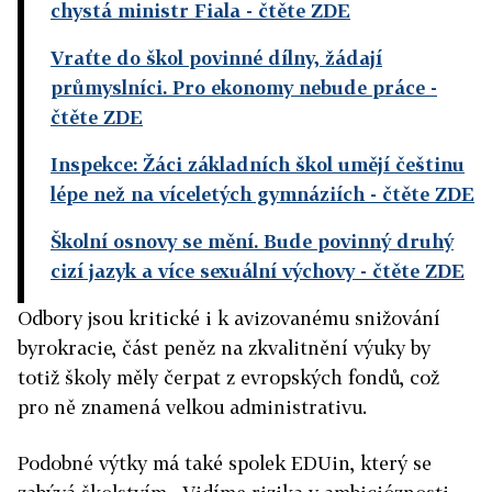
chystá ministr Fiala
- čtěte ZDE
Vraťte do škol povinné dílny, žádají
průmyslníci. Pro ekonomy nebude práce
-
čtěte ZDE
Inspekce: Žáci základních škol umějí češtinu
lépe než na víceletých gymnáziích
- čtěte ZDE
Školní osnovy se mění. Bude povinný druhý
cizí jazyk a více sexuální výchovy
- čtěte ZDE
Odbory jsou kritické i k avizovanému snižování
byrokracie, část peněz na zkvalitnění výuky by
totiž školy měly čerpat z evropských fondů, což
pro ně znamená velkou administrativu.
Podobné výtky má také spolek EDUin, který se