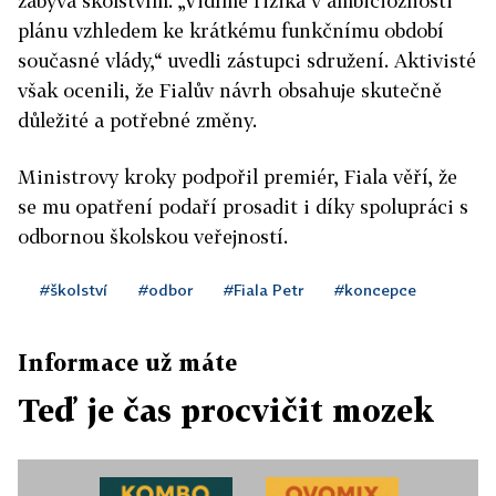
zabývá školstvím. „Vidíme rizika v ambicióznosti
plánu vzhledem ke krátkému funkčnímu období
současné vlády,“ uvedli zástupci sdružení. Aktivisté
však ocenili, že Fialův návrh obsahuje skutečně
důležité a potřebné změny.
Ministrovy kroky podpořil premiér, Fiala věří, že
se mu opatření podaří prosadit i díky spolupráci s
odbornou školskou veřejností.
#školství
#odbor
#Fiala Petr
#koncepce
Informace už máte
Teď je čas procvičit mozek