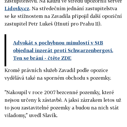
zastupitelstvu. Na kauzu ve středu upozornil server
Lidovky.cz
. Na středečním jednání zastupitelstva
se ke stížnostem na Zavadila připojil další opoziční
zastupitel Petr Lukeš (Hnutí pro Prahu 11).
Advokát s pochybnou minulostí v StB
objednal inzerát proti Schwarzenbergovi.
Ten se brání
- čtěte ZDE
Kromě právních služeb Zavadil podle opozice
vydělává také na sporném obchodu s pozemky.
"Nakoupil v roce 2007 bezcenné pozemky, které
nejsou určeny k zástavbě. A jaksi zázrakem letos už
to jsou zastavitelné pozemky a budou na nich stát
viladomy," uvedl Slavík.