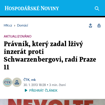
HN.cz
›
Domácí
AKTUALIZOVÁNO
Právník, který zadal lživý
inzerát proti
Schwarzenbergovi, radí Praze
11
ČTK
mk
,
30. 1. 2013 18:28 ▪ 3 min. čtení
PŘEHRÁT ČLÁNEK