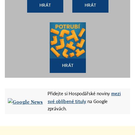
HRÁT
HRÁT
HRÁT
mezi
Přidejte si Hospodářské noviny
své oblíbené tituly
na Google
zprávách.