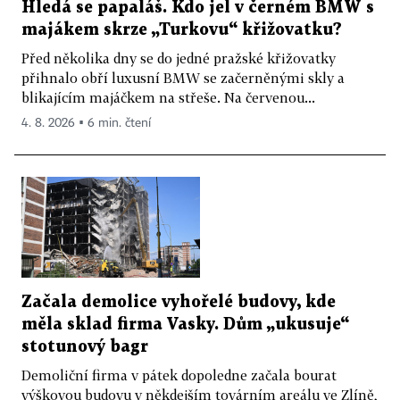
Hledá se papaláš. Kdo jel v černém BMW s
majákem skrze „Turkovu“ křižovatku?
Před několika dny se do jedné pražské křižovatky
přihnalo obří luxusní BMW se začerněnými skly a
blikajícím majáčkem na střeše. Na červenou...
4. 8. 2026 ▪ 6 min. čtení
Začala demolice vyhořelé budovy, kde
měla sklad firma Vasky. Dům „ukusuje“
stotunový bagr
Demoliční firma v pátek dopoledne začala bourat
výškovou budovu v někdejším továrním areálu ve Zlíně,