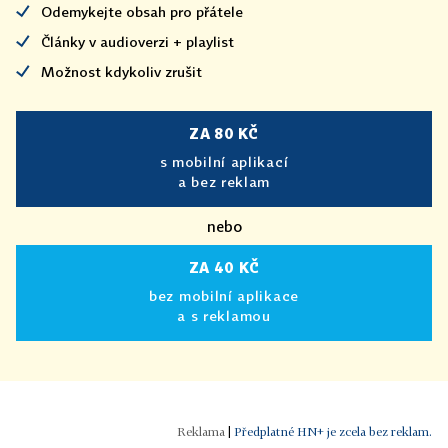
Odemykejte obsah pro přátele
Články v audioverzi + playlist
Možnost kdykoliv zrušit
ZA 80 KČ
s mobilní aplikací
a bez reklam
nebo
ZA 40 KČ
bez mobilní aplikace
a s reklamou
|
Předplatné HN+ je zcela bez reklam.