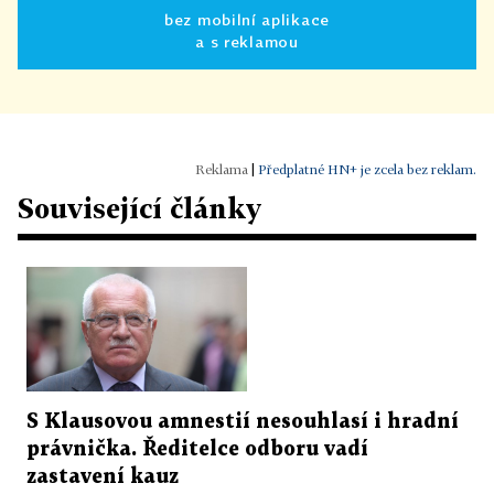
bez mobilní aplikace
a s reklamou
|
Předplatné HN+ je zcela bez reklam.
Související články
S Klausovou amnestií nesouhlasí i hradní
právnička. Ředitelce odboru vadí
zastavení kauz