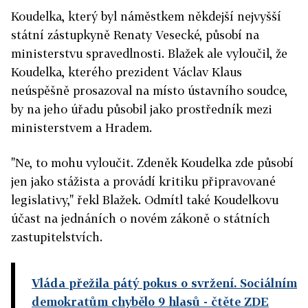
Koudelka, který byl náměstkem někdejší nejvyšší
státní zástupkyně Renaty Vesecké, působí na
ministerstvu spravedlnosti. Blažek ale vyloučil, že
Koudelka, kterého prezident Václav Klaus
neúspěšně prosazoval na místo ústavního soudce,
by na jeho úřadu působil jako prostředník mezi
ministerstvem a Hradem.
"Ne, to mohu vyloučit. Zdeněk Koudelka zde působí
jen jako stážista a provádí kritiku připravované
legislativy," řekl Blažek. Odmítl také Koudelkovu
účast na jednáních o novém zákoně o státních
zastupitelstvích.
Vláda přežila pátý pokus o svržení. Sociálním
demokratům chybělo 9 hlasů
- čtěte ZDE