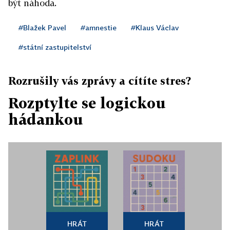
být náhoda.
#Blažek Pavel
#amnestie
#Klaus Václav
#státní zastupitelství
Rozrušily vás zprávy a cítíte stres?
Rozptylte se logickou
hádankou
HRÁT
HRÁT