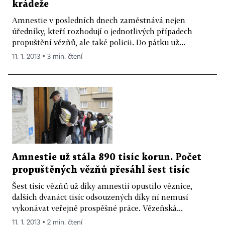
krádeže
Amnestie v posledních dnech zaměstnává nejen
úředníky, kteří rozhodují o jednotlivých případech
propuštění vězňů, ale také policii. Do pátku už...
11. 1. 2013 ▪ 3 min. čtení
Amnestie už stála 890 tisíc korun. Počet
propuštěných vězňů přesáhl šest tisíc
Šest tisíc vězňů už díky amnestii opustilo věznice,
dalších dvanáct tisíc odsouzených díky ní nemusí
vykonávat veřejně prospěšné práce. Vězeňská...
11. 1. 2013 ▪ 2 min. čtení