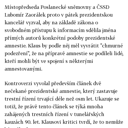
Místopředseda Poslanecké sněmovny a ČSSD
Lubomír Zaorálek proto v pátek prezidentskou
kancelář vyzval, aby na základě zákona o
svobodném přístupu k informacím sdělila jména
přímých autorů konkrétní podoby prezidentské
amnestie. Klaus by podle něj měl vyvrátit "chmurné
podezření", že na přípravě amnestie se podíleli lidé,
kteří mohli být ve spojení s některými
amnestovanými.
Kontroverzi vyvolal především článek dvě
nečekané prezidentské amnestie, který zastavuje
trestní řízení trvající déle než osm let. Ukazuje se
totiž, že právě tento článek se týká mnoha
zahájených trestních řízení v tunelářských
kauzách 90. let. Klausovi kritici tvrdí, že to nemůže