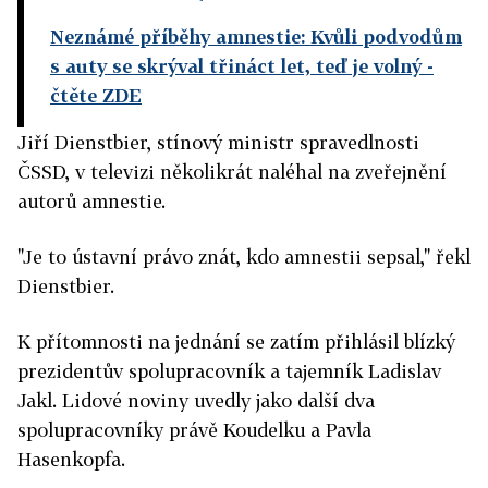
Neznámé příběhy amnestie: Kvůli podvodům
s auty se skrýval třináct let, teď je volný
-
čtěte ZDE
Jiří Dienstbier, stínový ministr spravedlnosti
ČSSD, v televizi několikrát naléhal na zveřejnění
autorů amnestie.
"Je to ústavní právo znát, kdo amnestii sepsal," řekl
Dienstbier.
K přítomnosti na jednání se zatím přihlásil blízký
prezidentův spolupracovník a tajemník Ladislav
Jakl. Lidové noviny uvedly jako další dva
spolupracovníky právě Koudelku a Pavla
Hasenkopfa.