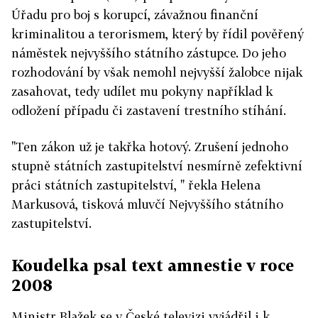
Úřadu pro boj s korupcí, závažnou finanční
kriminalitou a terorismem, který by řídil pověřený
náměstek nejvyššího státního zástupce. Do jeho
rozhodování by však nemohl nejvyšší žalobce nijak
zasahovat, tedy udílet mu pokyny například k
odložení případu či zastavení trestního stíhání.
"Ten zákon už je takřka hotový. Zrušení jednoho
stupně státních zastupitelství nesmírně zefektivní
práci státních zastupitelství, " řekla Helena
Markusová, tisková mluvčí Nejvyššího státního
zastupitelství.
Koudelka psal text amnestie v roce
2008
Ministr Blažek se v České televizi vyjádřil i k