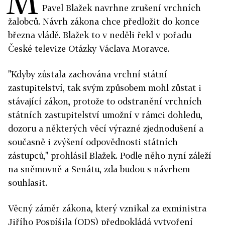
M
Pavel Blažek navrhne zrušení vrchních
žalobců. Návrh zákona chce předložit do konce
března vládě. Blažek to v neděli řekl v pořadu
České televize Otázky Václava Moravce.
"Kdyby zůstala zachována vrchní státní
zastupitelství, tak svým způsobem mohl zůstat i
stávající zákon, protože to odstranění vrchních
státních zastupitelství umožní v rámci dohledu,
dozoru a některých věcí výrazné zjednodušení a
současně i zvýšení odpovědnosti státních
zástupců," prohlásil Blažek. Podle něho nyní záleží
na sněmovně a Senátu, zda budou s návrhem
souhlasit.
Věcný záměr zákona, který vznikal za exministra
Jiřího Pospíšila (ODS) předpokládá vytvoření