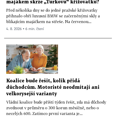
majákem skrze „Turkovu“ křižovatku?
Před několika dny se do jedné pražské křižovatky
přihnalo obří luxusní BMW se začerněnými skly a
blikajícím majáčkem na střeše. Na červenou...
4. 8. 2026 ▪ 6 min. čtení
Koalice bude řešit, kolik přidá
důchodcům. Motoristé neodmítají ani
velkorysejší varianty
Vládní koalice bude příští týden řešit, zda má důchody
zvednout v průměru o 300 korun měsíčně, nebo o
necelých 600. Zatímco první varianta je...