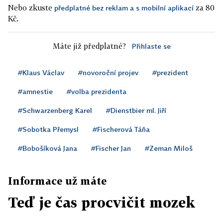
Nebo zkuste
za 80
předplatné bez reklam a s mobilní aplikací
Kč.
Máte již předplatné?
Přihlaste se
#Klaus Václav
#novoroční projev
#prezident
#amnestie
#volba prezidenta
#Schwarzenberg Karel
#Dienstbier ml. Jiří
#Sobotka Přemysl
#Fischerová Táňa
#Bobošíková Jana
#Fischer Jan
#Zeman Miloš
Informace už máte
Teď je čas procvičit mozek