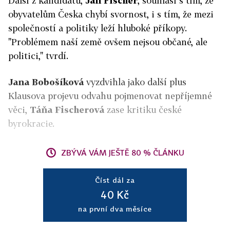
Další z kandidátů,
Jan Fischer
, souhlasí s tím, že
obyvatelům Česka chybí svornost, i s tím, že mezi
společností a politiky leží hluboké příkopy.
"Problémem naší země ovšem nejsou občané, ale
politici," tvrdí.
Jana Bobošíková
vyzdvihla jako další plus
Klausova projevu odvahu pojmenovat nepříjemné
věci,
Táňa Fischerová
zase kritiku české
byrokracie.
ZBÝVÁ VÁM JEŠTĚ 80 % ČLÁNKU
Číst dál za
40 Kč
na první dva měsíce