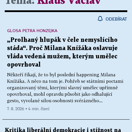
Téma:
Klaus Václav
ODEBÍRAT
GLOSA PETRA HONZEJKA
„Prolhaný hlupák v čele nemyslícího
stáda“. Proč Milana Knížáka oslavuje
vláda vedená mužem, kterým umělec
opovrhoval
Někteří říkají, že to byl poslední happening Milana
Knížáka. A něco na tom je. Pohřeb se státními poctami
organizovaný těmi, kterými slavný umělec upřímně
opovrhoval, mohl opravdu působit jako odhalující
gesto, vyvolané silou osobnosti svérázného...
7. 8. 2026 ▪ 4 min. čtení
Kritika liberální demokracie i stížnost na