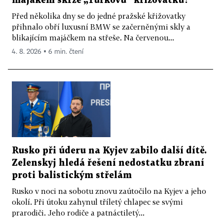
majákem skrze „Turkovu“ křižovatku?
Před několika dny se do jedné pražské křižovatky
přihnalo obří luxusní BMW se začerněnými skly a
blikajícím majáčkem na střeše. Na červenou...
4. 8. 2026 ▪ 6 min. čtení
Rusko při úderu na Kyjev zabilo další dítě.
Zelenskyj hledá řešení nedostatku zbraní
proti balistickým střelám
Rusko v noci na sobotu znovu zaútočilo na Kyjev a jeho
okolí. Při útoku zahynul tříletý chlapec se svými
prarodiči. Jeho rodiče a patnáctiletý...