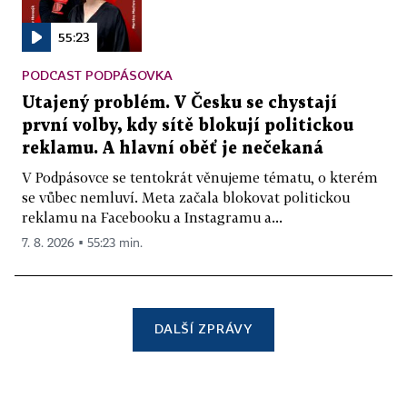
55:23
PODCAST PODPÁSOVKA
Utajený problém. V Česku se chystají
první volby, kdy sítě blokují politickou
reklamu. A hlavní oběť je nečekaná
V Podpásovce se tentokrát věnujeme tématu, o kterém
se vůbec nemluví. Meta začala blokovat politickou
reklamu na Facebooku a Instagramu a...
7. 8. 2026 ▪ 55:23 min.
DALŠÍ ZPRÁVY