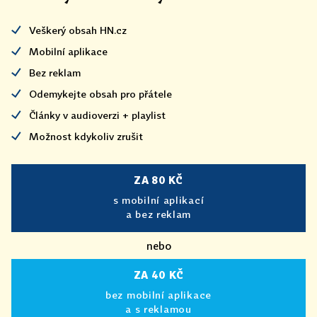
Veškerý obsah HN.cz
Mobilní aplikace
Bez reklam
Odemykejte obsah pro přátele
Články v audioverzi + playlist
Možnost kdykoliv zrušit
ZA 80 KČ
s mobilní aplikací
a bez reklam
nebo
ZA 40 KČ
bez mobilní aplikace
a s reklamou