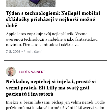
Týden s technologiemi: Nejlepší mobilní
skládačky přicházejí v nejhorší možné
době
Apple letos zopakuje svůj nejlepší trik. Vezme
ověřenou technologii a nabídne ji jako fantastickou
novinku. Firma to v minulosti udělala v...
7. 8. 2026 ▪ 4 min. čtení
LUDĚK VAINERT
Nehladov, nepíchej si injekci, prostě si
vezmi prášek. Eli Lilly má svatý grál
pacientů i investorů
Injekce si běžní lidé sami píchají jen velmi neradi. Podle
průzkumů má k takové formě užívání léků averzi sedm