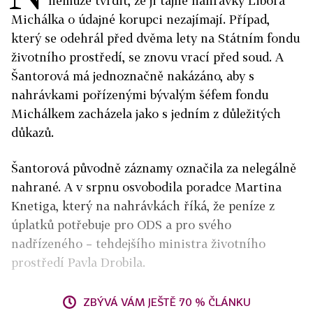
nemůže tvrdit, že ji tajné nahrávky Libora
Michálka o údajné korupci nezajímají. Případ,
který se odehrál před dvěma lety na Státním fondu
životního prostředí, se znovu vrací před soud. A
Šantorová má jednoznačně nakázáno, aby s
nahrávkami pořízenými bývalým šéfem fondu
Michálkem zacházela jako s jedním z důležitých
důkazů.
Šantorová původně záznamy označila za nelegálně
nahrané. A v srpnu osvobodila poradce Martina
Knetiga, který na nahrávkách říká, že peníze z
úplatků potřebuje pro ODS a pro svého
nadřízeného – tehdejšího ministra životního
prostředí Pavla Drobila.
ZBÝVÁ VÁM JEŠTĚ 70 % ČLÁNKU