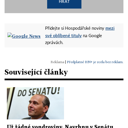
HRÁT
mezi
Přidejte si Hospodářské noviny
své oblíbené tituly
na Google
zprávách.
|
Předplatné HN+ je zcela bez reklam.
Související články
Už žádné vondroviny. Navrhnu v Senátu