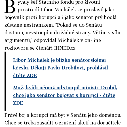
B
ývalý šéf Státního fondu pro životní
prostředí Libor Michálek se proslavil jako
bojovník proti korupci a i jako senátor prý hodlá
zůstane nestraníkem. "Pokud se do Senátu
dostanu, nevstoupím do žádné strany. Věřím v sílu
argumentů," odpovídal Michálek v on-line
rozhovoru se čtenáři IHNED.cz.
Libor Michálek je blízko senátorskému
křeslu. Děkuji Pavlu Drobilovi, prohlásil
-
čtěte ZDE
Muž, kvůli němuž odstoupil ministr Drobil,
chce jako senátor bojovat s korupcí
- čtěte
ZDE
Právě boj s korupcí má být v Senátu jeho doménou.
Chce se třeba zasadit o zrušení akcií na doručitele.