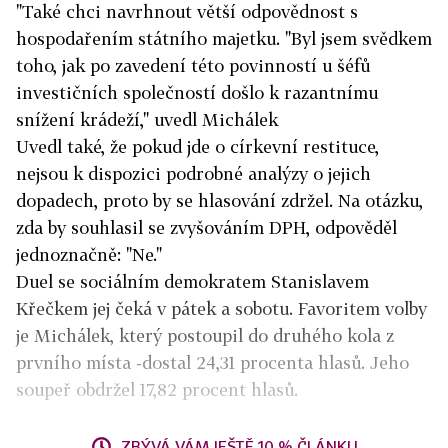
"Také chci navrhnout větší odpovědnost s
hospodařením státního majetku. "Byl jsem svědkem
toho, jak po zavedení této povinností u šéfů
investičních společností došlo k razantnímu
snížení krádeží," uvedl Michálek
Uvedl také, že pokud jde o církevní restituce,
nejsou k dispozici podrobné analýzy o jejich
dopadech, proto by se hlasování zdržel. Na otázku,
zda by souhlasil se zvyšováním DPH, odpověděl
jednoznačně: "Ne."
Duel se sociálním demokratem Stanislavem
Křečkem jej čeká v pátek a sobotu. Favoritem volby
je Michálek, který postoupil do druhého kola z
prvního místa -dostal 24,31 procenta hlasů. Jeho
soupeř obdržel 17,82 procent hlasů.
ZBÝVÁ VÁM JEŠTĚ 10 % ČLÁNKU