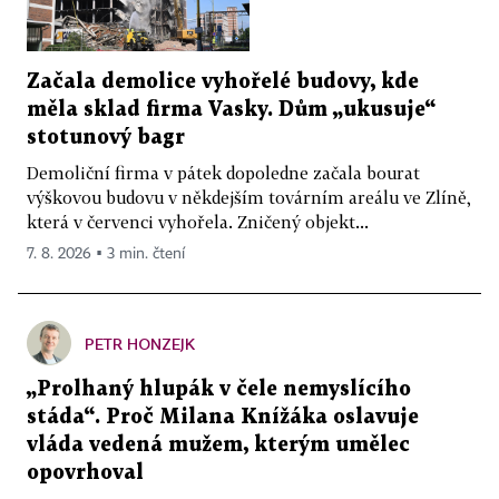
Začala demolice vyhořelé budovy, kde
měla sklad firma Vasky. Dům „ukusuje“
stotunový bagr
Demoliční firma v pátek dopoledne začala bourat
výškovou budovu v někdejším továrním areálu ve Zlíně,
která v červenci vyhořela. Zničený objekt...
7. 8. 2026 ▪ 3 min. čtení
PETR HONZEJK
„Prolhaný hlupák v čele nemyslícího
stáda“. Proč Milana Knížáka oslavuje
vláda vedená mužem, kterým umělec
opovrhoval