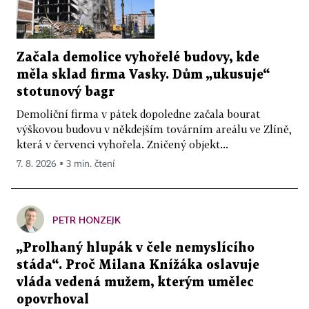
Začala demolice vyhořelé budovy, kde
měla sklad firma Vasky. Dům „ukusuje“
stotunový bagr
Demoliční firma v pátek dopoledne začala bourat
výškovou budovu v někdejším továrním areálu ve Zlíně,
která v červenci vyhořela. Zničený objekt...
7. 8. 2026 ▪ 3 min. čtení
PETR HONZEJK
„Prolhaný hlupák v čele nemyslícího
stáda“. Proč Milana Knížáka oslavuje
vláda vedená mužem, kterým umělec
opovrhoval