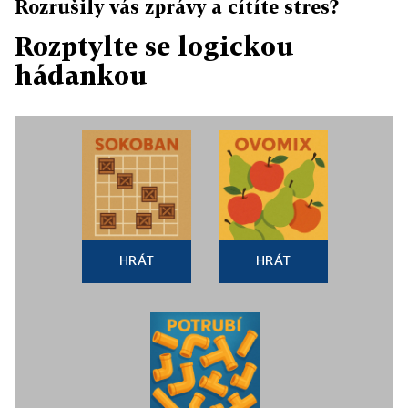
Rozrušily vás zprávy a cítíte stres?
Rozptylte se logickou
hádankou
HRÁT
HRÁT