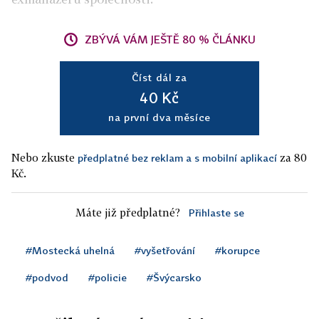
ZBÝVÁ VÁM JEŠTĚ 80 % ČLÁNKU
Číst dál za
40 Kč
na první dva měsíce
Nebo zkuste
za 80
předplatné bez reklam a s mobilní aplikací
Kč.
Máte již předplatné?
Přihlaste se
#Mostecká uhelná
#vyšetřování
#korupce
#podvod
#policie
#Švýcarsko