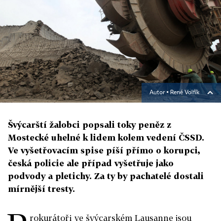
Autor ▪
René Volfík
Švýcarští žalobci popsali toky peněz z
Mostecké uhelné k lidem kolem vedení ČSSD.
Ve vyšetřovacím spise píší přímo o korupci,
česká policie ale případ vyšetřuje jako
podvody a pletichy. Za ty by pachatelé dostali
mírnější tresty.
rokurátoři ve švýcarském Lausanne jsou