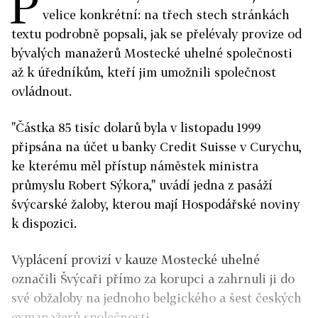
P
velice konkrétní: na třech stech stránkách
textu podrobně popsali, jak se přelévaly provize od
bývalých manažerů Mostecké uhelné společnosti
až k úředníkům, kteří jim umožnili společnost
ovládnout.
"Částka 85 tisíc dolarů byla v listopadu 1999
připsána na účet u banky Credit Suisse v Curychu,
ke kterému měl přístup náměstek ministra
průmyslu Robert Sýkora," uvádí jedna z pasáží
švýcarské žaloby, kterou mají Hospodářské noviny
k dispozici.
Vyplácení provizí v kauze Mostecké uhelné
označili Švýcaři přímo za korupci a zahrnuli ji do
své obžaloby na jednoho belgického a šest českých
exmanažerů společnosti.