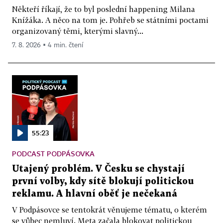
Někteří říkají, že to byl poslední happening Milana
Knížáka. A něco na tom je. Pohřeb se státními poctami
organizovaný těmi, kterými slavný...
7. 8. 2026 ▪ 4 min. čtení
55:23
PODCAST PODPÁSOVKA
Utajený problém. V Česku se chystají
první volby, kdy sítě blokují politickou
reklamu. A hlavní oběť je nečekaná
V Podpásovce se tentokrát věnujeme tématu, o kterém
se vůbec nemluví. Meta začala blokovat politickou