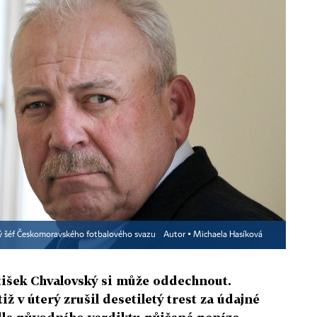
lý šéf Českomoravského fotbalového svazu
Autor ▪
Michaela Hasíková
ntišek Chvalovský si může oddechnout.
ž v úterý zrušil desetiletý trest za údajné