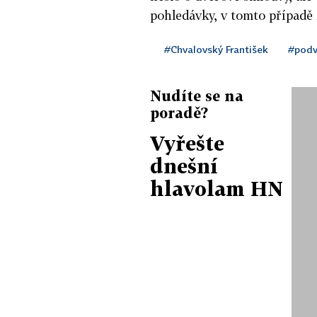
pohledávky, v tomto případě z
#Chvalovský František
#pod
Nudíte se na
poradě?
Vyřešte
dnešní
hlavolam HN