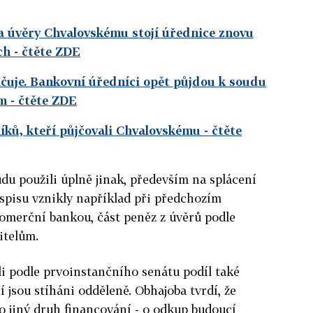
Za úvěry Chvalovskému stojí úřednice znovu
ch
- čtěte ZDE
čuje. Bankovní úředníci opět půjdou k soudu
ům
- čtěte ZDE
íků, kteří půjčovali Chvalovskému
- čtěte
udu použili úplně jinak, především na splácení
spisu vznikly například při předchozím
omerční bankou, část peněz z úvěrů podle
itelům.
 podle prvoinstančního senátu podíl také
 jsou stíháni odděleně. Obhajoba tvrdí, že
 o jiný druh financování - o odkup budoucí