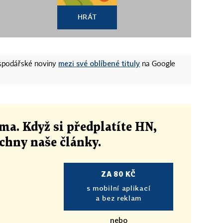
HRÁT
mezi své oblíbené tituly
ospodářské noviny
na Google
ma. Když si předplatíte HN,
echny naše články
.
ZA 80 KČ
s mobilní aplikací
a bez reklam
nebo