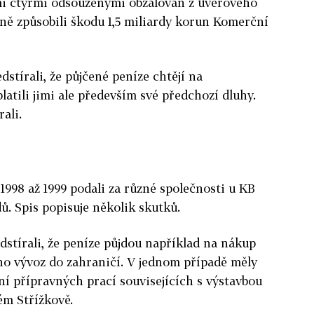
ími čtyřmi odsouzenými obžalován z úvěrového
ně způsobili škodu 1,5 miliardy korun Komerční
stírali, že půjčené peníze chtějí na
atili jimi ale především své předchozí dluhy.
ali.
1998 až 1999 podali za různé společnosti u KB
ů. Spis popisuje několik skutků.
stírali, že peníze půjdou například na nákup
ho vývoz do zahraničí. V jednom případě měly
ní přípravných prací souvisejících s výstavbou
m Střížkově.