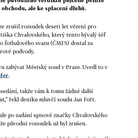
le původního verdiktu půjčené peníze
 obchodu, ale ke splacení dluhů.
e zrušil rozsudek deseti let vězení pro
tiška Chvalovského, který tento bývalý šéf
 fotbalového svazu (ČMFS) dostal za
rové podvody.
u zabývat Městský soud v Praze. Uvedl to v
der
.
sedání, takže vám k tomu žádné další
," řekl deníku mluvčí soudu Jan Fořt.
 ale po zadání spisové značky Chvalovského
 že původní rozsudek už byl zrušen.