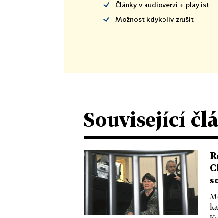
Články v audioverzi + playlist
Možnost kdykoliv zrušit
Související čl
R
C
s
Mě
ka
Ko