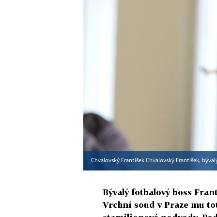
Chvalovský František Chvalovský František, býva
Bývalý fotbalový boss Fra
Vrchní soud v Praze mu toti