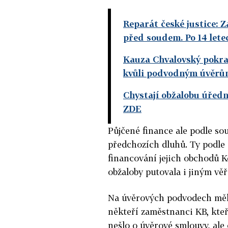
Reparát české justice: 
před soudem. Po 14 lete
Kauza Chvalovský pokra
kvůli podvodným úvěr
Chystají obžalobu úředn
ZDE
Půjčené finance ale podle so
předchozích dluhů. Ty podle 
financování jejich obchodů K
obžaloby putovala i jiným věř
Na úvěrových podvodech měli
někteří zaměstnanci KB, kteří
nešlo o úvěrové smlouvy, ale