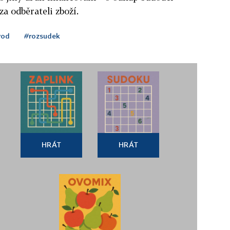
a odběrateli zboží.
vod
#rozsudek
HRÁT
HRÁT