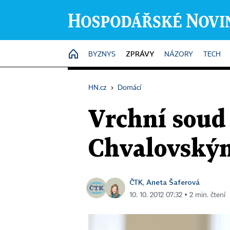
ZPRÁVY
HOME
BYZNYS
NÁZORY
TECH
HN.cz
›
Domácí
Vrchní soud
Chvalovským
ČTK
Aneta Šaferová
,
10. 10. 2012 07:32 ▪ 2 min. čtení