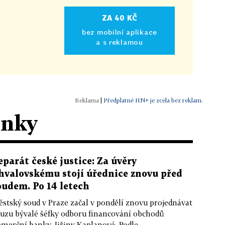
ZA 40 KČ
bez mobilní aplikace
a s reklamou
|
Předplatné HN+ je zcela bez reklam.
ánky
eparát české justice: Za úvěry
hvalovskému stojí úřednice znovu před
oudem. Po 14 letech
stský soud v Praze začal v pondělí znovu projednávat
uzu bývalé šéfky odboru financování obchodů
merční banky Jiřiny Kaplanové. Podle...