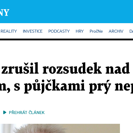
REALITY
INVESTICE
PODCASTY
HRY
PročNe
ARCHIV
D
 zrušil rozsudek nad
, s půjčkami prý ne
PŘEHRÁT ČLÁNEK