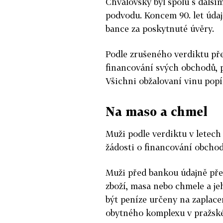
Chvalovský byl spolu s dalš
podvodu. Koncem 90. let údaj
bance za poskytnuté úvěry.
Podle zrušeného verdiktu před
financování svých obchodů, pl
Všichni obžalovaní vinu popír
Na maso a chmel
Muži podle verdiktu v letech 
žádosti o financování obchod
Muži před bankou údajně před
zboží, masa nebo chmele a je
být peníze určeny na zaplace
obytného komplexu v pražské