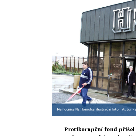
Nemocnice Na Homolce, ilustrační foto
Autor ▪
Protikorupční fond přiše