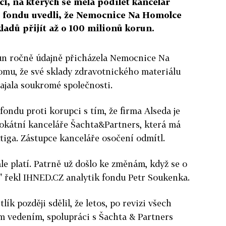
ci, na kterých se měla podílet kancelář
i fondu uvedli, že Nemocnice Na Homolce
adů přijít až o 100 milionů korun.
un ročně údajně přicházela Nemocnice Na
omu, že své sklady zdravotnického materiálu
jala soukromé společnosti.
ondu proti korupci s tím, že firma Alseda je
vokátní kanceláře Šachta&Partners, která má
ttiga. Zástupce kanceláře osočení odmítl.
le platí. Patrně už došlo ke změnám, když se o
t," řekl IHNED.CZ analytik fondu Petr Soukenka.
ík později sdělil, že letos, po revizi všech
 vedením, spolupráci s Šachta & Partners