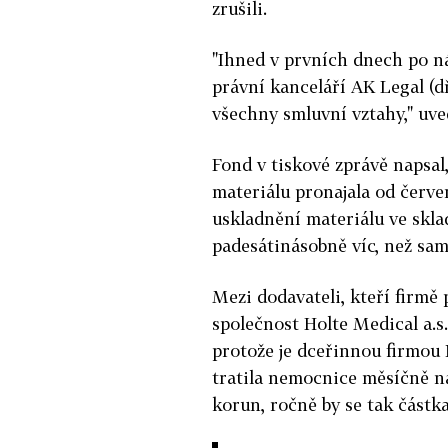
zrušili.
"Ihned v prvních dnech po n
právní kanceláří AK Legal (dř
všechny smluvní vztahy," uve
Fond v tiskové zprávě napsa
materiálu pronajala od červe
uskladnění materiálu ve skla
padesátinásobně víc, než sam
Mezi dodavateli, kteří firmě 
společnost Holte Medical a.s
protože je dceřinnou firmo
tratila nemocnice měsíčně na
korun, ročně by se tak částka