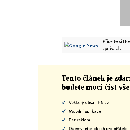
Přidejte si H
zprávách.
Tento článek
je
zdar
budete moci číst vš
Veškerý obsah HN.cz
Mobilní aplikace
Bez reklam
Odemykejte obsah pro přátele