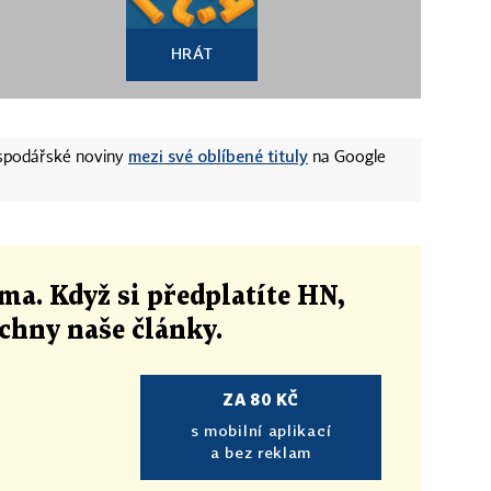
HRÁT
mezi své oblíbené tituly
ospodářské noviny
na Google
ma. Když si předplatíte HN,
echny naše články
.
ZA 80 KČ
s mobilní aplikací
a bez reklam