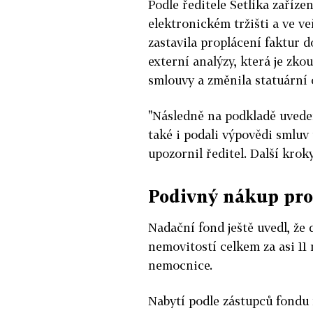
Podle ředitele Šetlíka zaříz
elektronickém tržišti a ve 
zastavila proplácení faktur 
externí analýzy, která je zko
smlouvy a změnila statuární 
"Následně na podkladě uvede
také i podali výpovědi smluv
upozornil ředitel. Další krok
Podivný nákup pro 
Nadační fond ještě uvedl, že
nemovitostí celkem za asi 11
nemocnice.
Nabytí podle zástupců fondu 