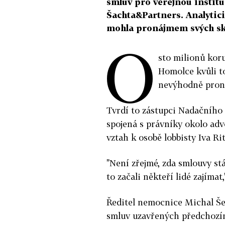
smluv pro veřejnou institu
Šachta&Partners. Analytic
mohla pronájmem svých skl
O
sto milionů kor
Homolce kvůli t
nevýhodně prona
Tvrdí to zástupci Nadačního f
spojená s právníky okolo ad
vztah k osobě lobbisty Iva Ri
"Není zřejmé, zda smlouvy stá
to začali někteří lidé zajíma
Ředitel nemocnice Michal Šetl
smluv uzavřených předchozím