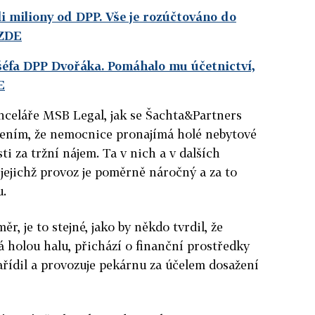
li miliony od DPP. Vše je rozúčtováno do
 ZDE
 šéfa DPP Dvořáka. Pomáhalo mu účetnictví,
E
nceláře MSB Legal, jak se Šachta&Partners
dřením, že nemocnice pronajímá holé nebytové
i za tržní nájem. Ta v nich a v dalších
 jejichž provoz je poměrně náročný a za to
.
r, je to stejné, jako by někdo tvrdil, že
á holou halu, přichází o finanční prostředky
zařídil a provozuje pekárnu za účelem dosažení