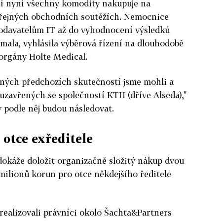
ení nyní všechny komodity nakupuje na
veřejných obchodních soutěžích. Nemocnice
dodavatelům IT až do vyhodnocení výsledků
umala, vyhlásila výběrová řízení na dlouhodobě
orgány Holte Medical.
ných předchozích skutečností jsme mohli a
 uzavřených se společností KTH (dříve Alseda),"
y podle něj budou následovat.
otce exředitele
 dokáže doložit organizačně složitý nákup dvou
 milionů korun pro otce někdejšího ředitele
realizovali právníci okolo Šachta&Partners