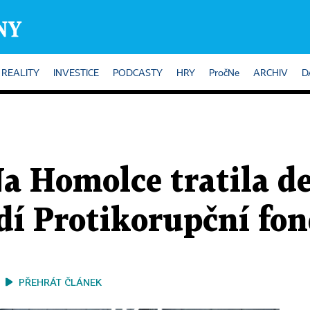
REALITY
INVESTICE
PODCASTY
HRY
PročNe
ARCHIV
D
a Homolce tratila de
dí Protikorupční fo
PŘEHRÁT ČLÁNEK