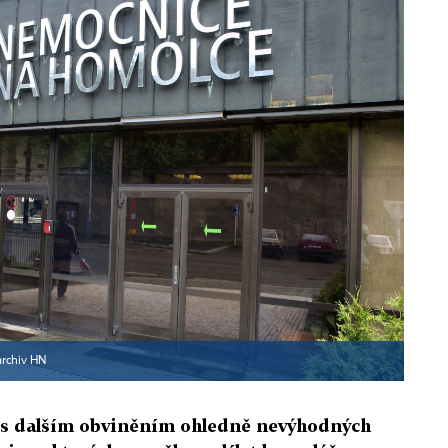
archiv HN
l s dalším obviněním ohledně nevýhodných