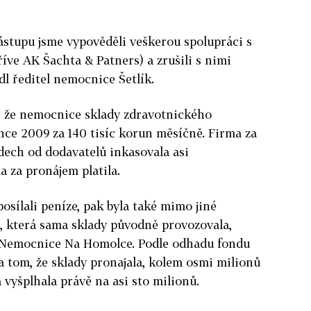
ástupu jsme vypověděli veškerou spolupráci s
íve AK Šachta & Patners) a zrušili s nimi
dl ředitel nemocnice Šetlík.
l, že nemocnice sklady zdravotnického
nce 2009 za 140 tisíc korun měsíčně. Firma za
dech od dodavatelů inkasovala asi
a za pronájem platila.
posílali peníze, pak byla také mimo jiné
., která sama sklady původně provozovala,
u Nemocnice Na Homolce. Podle odhadu fondu
 tom, že sklady pronajala, kolem osmi milionů
 vyšplhala právě na asi sto milionů.