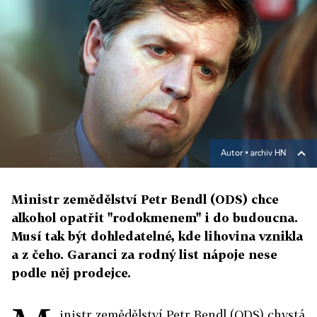
Autor ▪
archiv HN
Ministr zemědělství Petr Bendl (ODS) chce
alkohol opatřit "rodokmenem" i do budoucna.
Musí tak být dohledatelné, kde lihovina vznikla
a z čeho. Garanci za rodný list nápoje nese
podle něj prodejce.
inistr zemědělství Petr Bendl (ODS) chystá