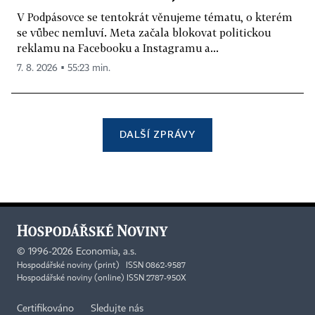
V Podpásovce se tentokrát věnujeme tématu, o kterém
se vůbec nemluví. Meta začala blokovat politickou
reklamu na Facebooku a Instagramu a...
7. 8. 2026 ▪ 55:23 min.
DALŠÍ ZPRÁVY
©
1996-2026
Economia, a.s.
Hospodářské noviny (print) ISSN 0862-9587
Hospodářské noviny (online) ISSN 2787-950X
Certifikováno
Sledujte nás