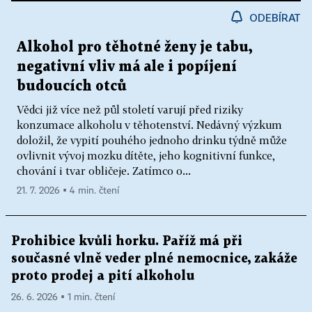
ODEBÍRAT
Alkohol pro těhotné ženy je tabu,
negativní vliv má ale i popíjení
budoucích otců
Vědci již více než půl století varují před riziky
konzumace alkoholu v těhotenství. Nedávný výzkum
doložil, že vypití pouhého jednoho drinku týdně může
ovlivnit vývoj mozku dítěte, jeho kognitivní funkce,
chování i tvar obličeje. Zatímco o...
21. 7. 2026 ▪ 4 min. čtení
Prohibice kvůli horku. Paříž má při
současné vlně veder plné nemocnice, zakáže
proto prodej a pití alkoholu
26. 6. 2026 ▪ 1 min. čtení