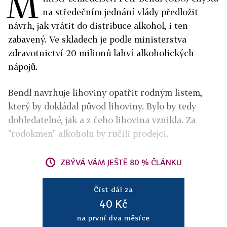
M
na středečním jednání vlády předložit
návrh, jak vrátit do distribuce alkohol, i ten
zabavený. Ve skladech je podle ministerstva
zdravotnictví 20 milionů lahví alkoholických
nápojů.
Bendl navrhuje lihoviny opatřit rodným listem,
který by dokládal původ lihoviny. Bylo by tedy
dohledatelné, jak a z čeho lihovina vznikla. Za
"rodokmen" alkoholu by ručili prodejci.
ZBÝVÁ VÁM JEŠTĚ 80 % ČLÁNKU
Číst dál za
40 Kč
na první dva měsíce