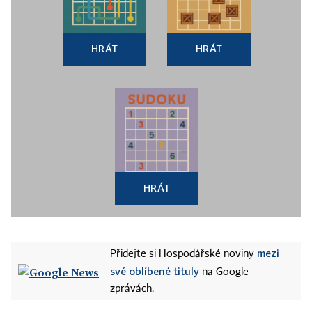
HRÁT
HRÁT
HRÁT
mezi
Přidejte si Hospodářské noviny
své oblíbené tituly
na Google
zprávách.