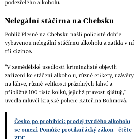
podezřelého alkoholu.
Nelegální stáčírna na Chebsku
Poblíž Plesné na Chebsku našli policisté dobře
vybavenou nelegální stáčírnu alkoholu a zatkla v ní
tři cizince.
"V zemědělské usedlosti kriminalisté objevili
zařízení ke stáčení alkoholu, různé etikety, uzávěry
na láhve, různé velikosti prázdných lahví a
přibližně 100 tisíc kolků, jejichž pravost zjišťují,"
uvedla mluvčí krajské policie Kateřina Böhmová.
Česko po prohibici: prodej tvrdého alkoholu
se omezí. Pomůže protikuřácký zákon
- čtěte
ZDE