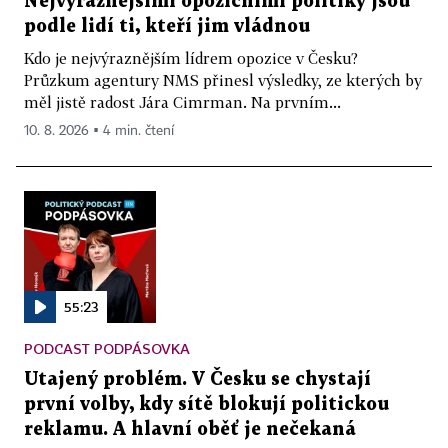
Nejvýraznějšími opozičními politiky jsou
podle lidí ti, kteří jim vládnou
Kdo je nejvýraznějším lídrem opozice v Česku?
Průzkum agentury NMS přinesl výsledky, ze kterých by
měl jistě radost Jára Cimrman. Na prvním...
10. 8. 2026 ▪ 4 min. čtení
55:23
PODCAST PODPÁSOVKA
Utajený problém. V Česku se chystají
první volby, kdy sítě blokují politickou
reklamu. A hlavní oběť je nečekaná