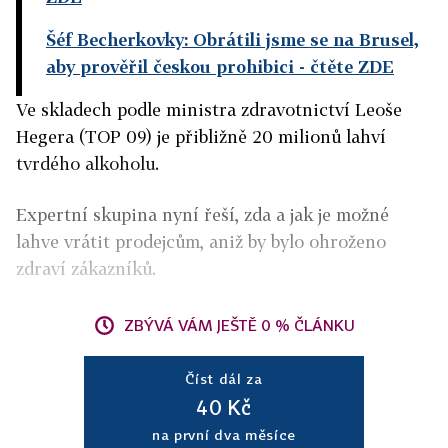
Šéf Becherkovky: Obrátili jsme se na Brusel,
aby prověřil českou prohibici
- čtěte ZDE
Ve skladech podle ministra zdravotnictví Leoše
Hegera (TOP 09) je přibližně 20 milionů lahví
tvrdého alkoholu.
Expertní skupina nyní řeší, zda a jak je možné
lahve vrátit prodejcům, aniž by bylo ohroženo
zdraví zákazníků.
ZBÝVÁ VÁM JEŠTĚ 0 % ČLÁNKU
Číst dál za
40 Kč
na první dva měsíce