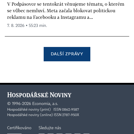
V Podpásovce se tentokrát věnujeme tématu, o kterém
se vůbec nemluví. Meta začala blokovat politickou
reklamu na Facebooku a Instagramu a...
7. 8. 2026 ▪ 55:23 min.
DALŠÍ ZPRÁVY
©
1996-2026
Economia, a.s.
Hospodářské noviny (print) ISSN 0862-9587
Hospodářské noviny (online) ISSN 2787-950X
Certifikováno
Sledujte nás