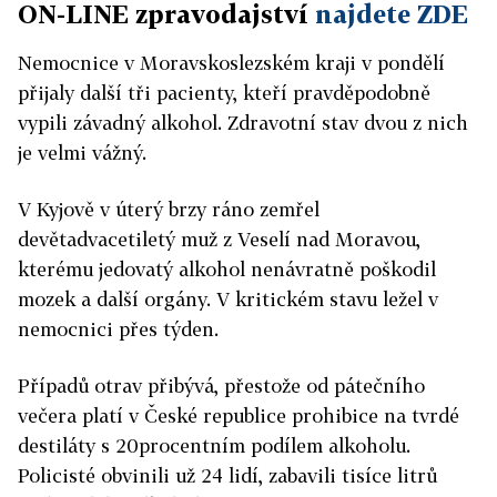
ON-LINE zpravodajství
najdete ZDE
Nemocnice v Moravskoslezském kraji v pondělí
přijaly další tři pacienty, kteří pravděpodobně
vypili závadný alkohol. Zdravotní stav dvou z nich
je velmi vážný.
V Kyjově v úterý brzy ráno zemřel
devětadvacetiletý muž z Veselí nad Moravou,
kterému jedovatý alkohol nenávratně poškodil
mozek a další orgány. V kritickém stavu ležel v
nemocnici přes týden.
Případů otrav přibývá, přestože od pátečního
večera platí v České republice prohibice na tvrdé
destiláty s 20procentním podílem alkoholu.
Policisté obvinili už 24 lidí, zabavili tisíce litrů