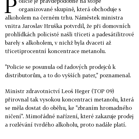
P
olicie je pravděpodobně na stopě
organizované skupině, která obchoduje s
alkoholem na černém trhu. Náměstek ministra
vnitra Jaroslav Hruška potvrdil, že při domovních
prohlídkách policisté našli třiceti a padesátilitrové
barely s alkoholem, v nichž byla dvaceti až
třicetiprocentní koncentrace metanolu.
"Policie se posunula od řadových prodejců k
distributorům, a to do vyšších pater," poznamenal.
Ministr zdravotnictví Leoš Heger (TOP 09)
přirovnal tak vysokou koncentraci metanolu, která
se měla dostat do oběhu, ke "zbraním hromadného
ničení". Mimořádné nařízení, které zakazuje prodej
a rozlévání tvrdého alkoholu, proto nadále platí.