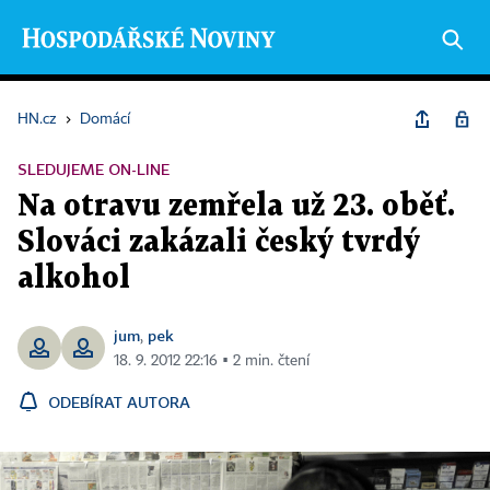
HN.cz
›
Domácí
SLEDUJEME ON-LINE
Na otravu zemřela už 23. oběť.
Slováci zakázali český tvrdý
alkohol
jum
pek
,
18. 9. 2012 22:16 ▪ 2 min. čtení
ODEBÍRAT AUTORA