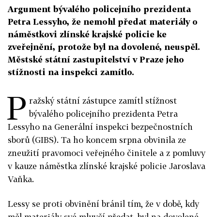
Argument bývalého policejního prezidenta
Petra Lessyho, že nemohl předat materiály o
náměstkovi zlínské krajské policie ke
zveřejnění, protože byl na dovolené, neuspěl.
Městské státní zastupitelství v Praze jeho
stížnosti na inspekci zamítlo.
P
ražský státní zástupce zamítl stížnost
bývalého policejního prezidenta Petra
Lessyho na Generální inspekci bezpečnostních
sborů (GIBS). Ta ho koncem srpna obvinila ze
zneužití pravomoci veřejného činitele a z pomluvy
v kauze náměstka zlínské krajské policie Jaroslava
Vaňka.
Lessy se proti obvinění bránil tím, že v době, kdy
měl materiály své mluvčí předat, byl na dovolené.