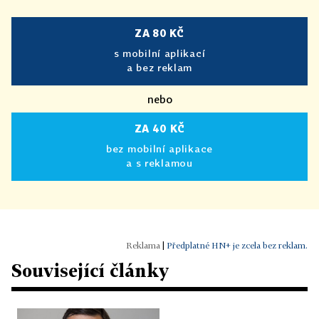
ZA 80 KČ
s mobilní aplikací
a bez reklam
nebo
ZA 40 KČ
bez mobilní aplikace
a s reklamou
|
Předplatné HN+ je zcela bez reklam.
Související články