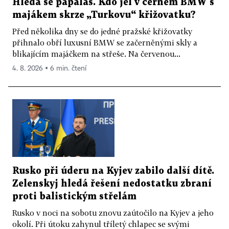
Hledá se papaláš. Kdo jel v černém BMW s
majákem skrze „Turkovu“ křižovatku?
Před několika dny se do jedné pražské křižovatky
přihnalo obří luxusní BMW se začerněnými skly a
blikajícím majáčkem na střeše. Na červenou...
4. 8. 2026 ▪ 6 min. čtení
Rusko při úderu na Kyjev zabilo další dítě.
Zelenskyj hledá řešení nedostatku zbraní
proti balistickým střelám
Rusko v noci na sobotu znovu zaútočilo na Kyjev a jeho
okolí. Při útoku zahynul tříletý chlapec se svými