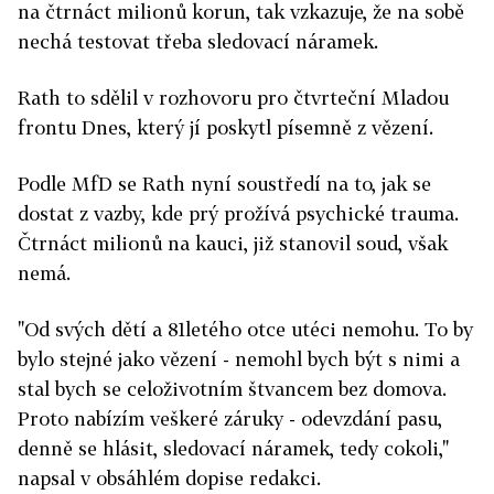
na čtrnáct milionů korun, tak vzkazuje, že na sobě
nechá testovat třeba sledovací náramek.
Rath to sdělil v rozhovoru pro čtvrteční Mladou
frontu Dnes, který jí poskytl písemně z vězení.
Podle MfD se Rath nyní soustředí na to, jak se
dostat z vazby, kde prý prožívá psychické trauma.
Čtrnáct milionů na kauci, již stanovil soud, však
nemá.
"Od svých dětí a 81letého otce utéci nemohu. To by
bylo stejné jako vězení - nemohl bych být s nimi a
stal bych se celoživotním štvancem bez domova.
Proto nabízím veškeré záruky - odevzdání pasu,
denně se hlásit, sledovací náramek, tedy cokoli,"
napsal v obsáhlém dopise redakci.