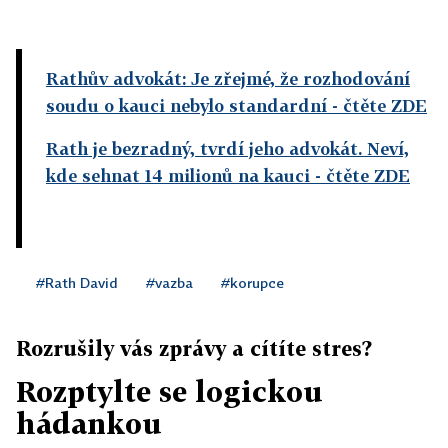
Rathův advokát: Je zřejmé, že rozhodování
soudu o kauci nebylo standardní
- čtěte ZDE
Rath je bezradný, tvrdí jeho advokát. Neví,
kde sehnat 14 milionů na kauci
- čtěte ZDE
#Rath David
#vazba
#korupce
Rozrušily vás zprávy a cítíte stres?
Rozptylte se logickou
hádankou