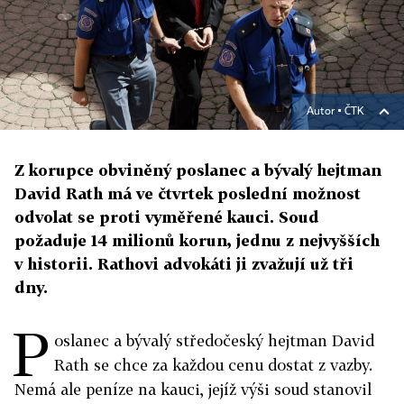
Autor ▪
ČTK
Z korupce obviněný poslanec a bývalý hejtman
David Rath má ve čtvrtek poslední možnost
odvolat se proti vyměřené kauci. Soud
požaduje 14 milionů korun, jednu z nejvyšších
v historii. Rathovi advokáti ji zvažují už tři
dny.
P
oslanec a bývalý středočeský hejtman David
Rath se chce za každou cenu dostat z vazby.
Nemá ale peníze na kauci, jejíž výši soud stanovil