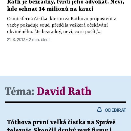
Rath je bezradný, tvrdí jeho advokát. Neví,
kde sehnat 14 milionů na kauci
Osmiciferná částka, kterou za Rathovo propuštění z
vazby požaduje soud, předčila veškerá očekávání
obviněného. "Je bezradný, neví, co si počít,"...
21. 8. 2012 ▪ 2 min. čtení
Téma:
David Rath
ODEBÍRAT
Tóthova první velká čistka na Správě
železnic. Skončil druhý muž firmy i