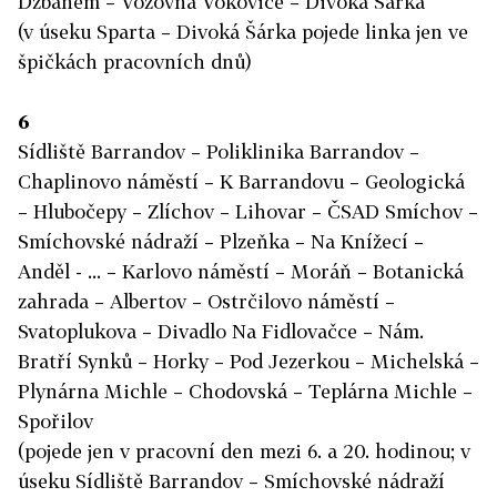
Džbánem – Vozovna Vokovice – Divoká Šárka
(v úseku Sparta – Divoká Šárka pojede linka jen ve
špičkách pracovních dnů)
6
Sídliště Barrandov – Poliklinika Barrandov –
Chaplinovo náměstí – K Barrandovu – Geologická
– Hlubočepy – Zlíchov – Lihovar – ČSAD Smíchov –
Smíchovské nádraží – Plzeňka – Na Knížecí –
Anděl - ... – Karlovo náměstí – Moráň – Botanická
zahrada – Albertov – Ostrčilovo náměstí –
Svatoplukova – Divadlo Na Fidlovačce – Nám.
Bratří Synků – Horky – Pod Jezerkou – Michelská –
Plynárna Michle – Chodovská – Teplárna Michle –
Spořilov
(pojede jen v pracovní den mezi 6. a 20. hodinou; v
úseku Sídliště Barrandov – Smíchovské nádraží