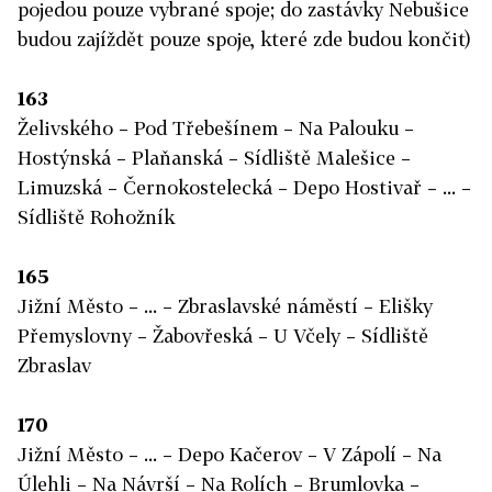
pojedou pouze vybrané spoje; do zastávky Nebušice
budou zajíždět pouze spoje, které zde budou končit)
163
Želivského – Pod Třebešínem – Na Palouku –
Hostýnská – Plaňanská – Sídliště Malešice –
Limuzská – Černokostelecká – Depo Hostivař – ... –
Sídliště Rohožník
165
Jižní Město – ... – Zbraslavské náměstí – Elišky
Přemyslovny – Žabovřeská – U Včely – Sídliště
Zbraslav
170
Jižní Město – ... – Depo Kačerov – V Zápolí – Na
Úlehli – Na Návrší – Na Rolích – Brumlovka –