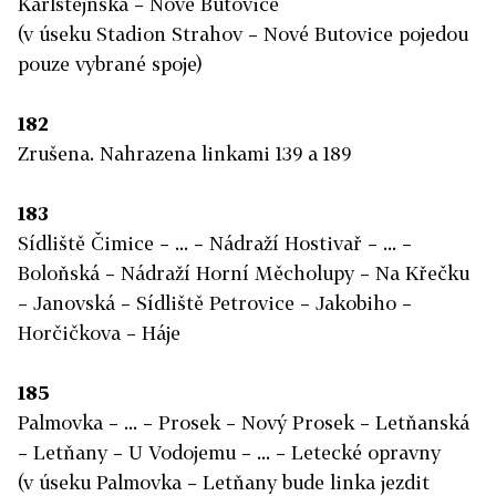
Karlštejnská – Nové Butovice
(v úseku Stadion Strahov – Nové Butovice pojedou
pouze vybrané spoje)
182
Zrušena. Nahrazena linkami 139 a 189
183
Sídliště Čimice – ... – Nádraží Hostivař – ... –
Boloňská – Nádraží Horní Měcholupy – Na Křečku
– Janovská – Sídliště Petrovice – Jakobiho –
Horčičkova – Háje
185
Palmovka – ... – Prosek – Nový Prosek – Letňanská
– Letňany – U Vodojemu – ... – Letecké opravny
(v úseku Palmovka – Letňany bude linka jezdit