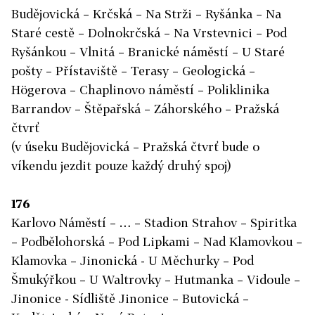
Budějovická – Krčská – Na Strži – Ryšánka – Na
Staré cestě – Dolnokrčská – Na Vrstevnici – Pod
Ryšánkou – Vlnitá – Branické náměstí – U Staré
pošty – Přístaviště – Terasy – Geologická –
Högerova – Chaplinovo náměstí – Poliklinika
Barrandov – Štěpařská – Záhorského – Pražská
čtvrť
(v úseku Budějovická – Pražská čtvrť bude o
víkendu jezdit pouze každý druhý spoj)
176
Karlovo Náměstí – … – Stadion Strahov – Spiritka
– Podbělohorská – Pod Lipkami – Nad Klamovkou –
Klamovka – Jinonická - U Měchurky – Pod
Šmukýřkou – U Waltrovky – Hutmanka – Vidoule –
Jinonice - Sídliště Jinonice – Butovická –