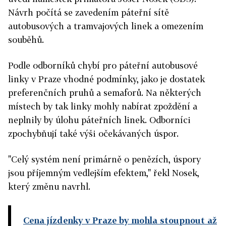
Návrh počítá se zavedením páteřní sítě
autobusových a tramvajových linek a omezením
souběhů.
Podle odborníků chybí pro páteřní autobusové
linky v Praze vhodné podmínky, jako je dostatek
preferenčních pruhů a semaforů. Na některých
místech by tak linky mohly nabírat zpoždění a
neplnily by úlohu páteřních linek. Odborníci
zpochybňují také výši očekávaných úspor.
"Celý systém není primárně o penězích, úspory
jsou příjemným vedlejším efektem," řekl Nosek,
který změnu navrhl.
Cena jízdenky v Praze by mohla stoupnout až