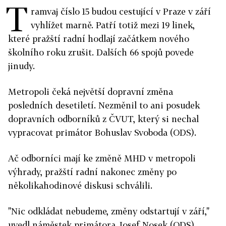
T
ramvaj číslo 15 budou cestující v Praze v září
vyhlížet marně. Patří totiž mezi 19 linek,
které pražští radní hodlají začátkem nového
školního roku zrušit. Dalších 66 spojů povede
jinudy.
Metropoli čeká největší dopravní změna
posledních desetiletí. Nezměnil to ani posudek
dopravních odborníků z ČVUT, který si nechal
vypracovat primátor Bohuslav Svoboda (ODS).
Ač odborníci mají ke změně MHD v metropoli
výhrady, pražští radní nakonec změny po
několikahodinové diskusi schválili.
"Nic odkládat nebudeme, změny odstartují v září,"
uvedl náměstek primátora Josef Nosek (ODS).