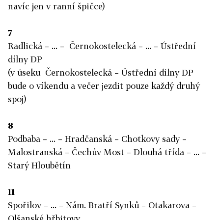
navíc jen v ranní špičce)
7
Radlická – ... – Černokostelecká – ... – Ústřední
dílny DP
(v úseku Černokostelecká – Ústřední dílny DP
bude o víkendu a večer jezdit pouze každý druhý
spoj)
8
Podbaba – ... – Hradčanská – Chotkovy sady –
Malostranská – Čechův Most – Dlouhá třída – ... –
Starý Hloubětín
11
Spořilov – ... – Nám. Bratří Synků – Otakarova –
Olšanské hřbitovy