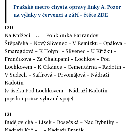
Pražské metro chystá opravy linky A. Pozor
na výluky v červenci a září
- čtěte ZDE
120
Na Knížecí – … – Poliklinika Barrandov –
Štěpařská – Nový Slivenec – V Remízku – Opálová –
Smaragdová – K Holyni – Slivenec – U Křížku –
Frančíkova – Za Chalupami – Lochkov – Pod
Lochkovem – K Cikánce – Cementárna – Radotín –
V Sudech – Safírová – Prvomájová – Nádraží
Radotín
(v úseku Pod Lochkovem – Nádraží Radotín
pojedou pouze vybrané spoje)
121
Budějovická – Lísek – Rosečská – Nad Rybníky –
Nádraží Krč – ... – Nádraží Braník