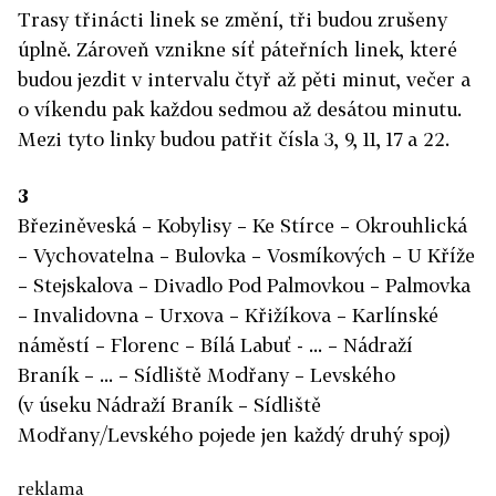
Trasy třinácti linek se změní, tři budou zrušeny
úplně. Zároveň vznikne síť páteřních linek, které
budou jezdit v intervalu čtyř až pěti minut, večer a
o víkendu pak každou sedmou až desátou minutu.
Mezi tyto linky budou patřit čísla 3, 9, 11, 17 a 22.
3
Březiněveská – Kobylisy – Ke Stírce – Okrouhlická
– Vychovatelna – Bulovka – Vosmíkových – U Kříže
– Stejskalova – Divadlo Pod Palmovkou – Palmovka
– Invalidovna – Urxova – Křižíkova – Karlínské
náměstí – Florenc – Bílá Labuť - ... – Nádraží
Braník – ... – Sídliště Modřany – Levského
(v úseku Nádraží Braník – Sídliště
Modřany/Levského pojede jen každý druhý spoj)
reklama