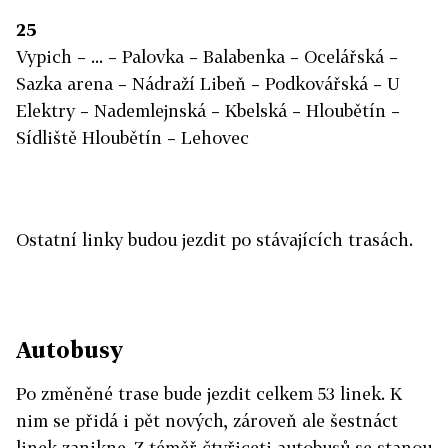
25
Vypich – ... – Palovka – Balabenka – Ocelářská –
Sazka arena – Nádraží Libeň – Podkovářská – U
Elektry – Nademlejnská – Kbelská – Hloubětín –
Sídliště Hloubětín – Lehovec
Ostatní linky budou jezdit po stávajících trasách.
Autobusy
Po změněné trase bude jezdit celkem 53 linek. K
nim se přidá i pět nových, zároveň ale šestnáct
linek zanikne. Z téměř čtyřiceti autobusů se stanou