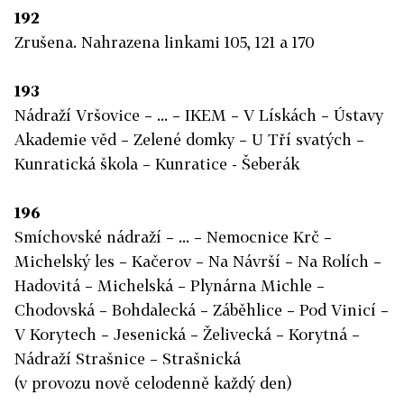
192
Zrušena. Nahrazena linkami 105, 121 a 170
193
Nádraží Vršovice – ... – IKEM – V Lískách – Ústavy
Akademie věd – Zelené domky – U Tří svatých –
Kunratická škola – Kunratice - Šeberák
196
Smíchovské nádraží – ... – Nemocnice Krč –
Michelský les – Kačerov – Na Návrší – Na Rolích –
Hadovitá – Michelská – Plynárna Michle –
Chodovská – Bohdalecká – Záběhlice – Pod Vinicí –
V Korytech – Jesenická – Želivecká – Korytná –
Nádraží Strašnice – Strašnická
(v provozu nově celodenně každý den)