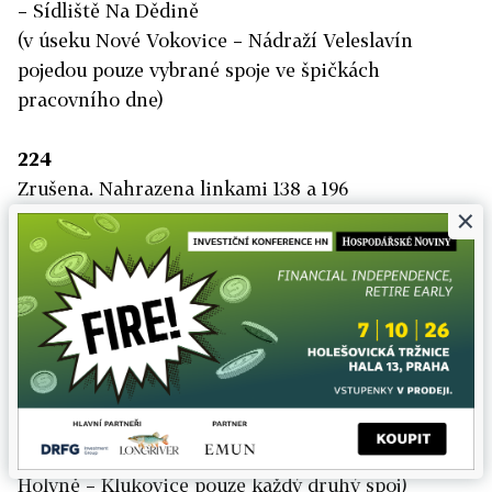
– Sídliště Na Dědině
(v úseku Nové Vokovice – Nádraží Veleslavín
pojedou pouze vybrané spoje ve špičkách
pracovního dne)
224
Zrušena. Nahrazena linkami 138 a 196
×
230
Sídliště Stodůlky – … – Řeporyjské náměstí –
Zahrádky – Holyně – Pod Mezí – Za Farou – … –
Štěpařská – Grussova – Klukovice – Poliklinika
Barrandov – Chaplinovo náměstí – Högerova – Na
Vrškách – Filmové Ateliéry
(v úseku Sídliště Stodůlky – Holyně pojedou pouze
vybrané spoje ve špičkách pracovního dne, v úseku
Holyně – Klukovice pouze každý druhý spoj)