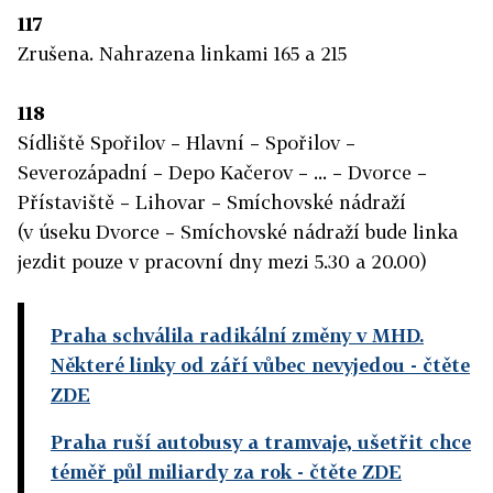
117
Zrušena. Nahrazena linkami 165 a 215
118
Sídliště Spořilov – Hlavní – Spořilov –
Severozápadní – Depo Kačerov – ... – Dvorce –
Přístaviště – Lihovar – Smíchovské nádraží
(v úseku Dvorce – Smíchovské nádraží bude linka
jezdit pouze v pracovní dny mezi 5.30 a 20.00)
Praha schválila radikální změny v MHD.
Některé linky od září vůbec nevyjedou
- čtěte
ZDE
Praha ruší autobusy a tramvaje, ušetřit chce
téměř půl miliardy za rok
- čtěte ZDE