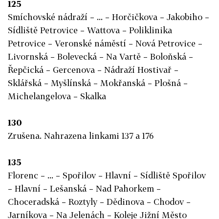
125
Smíchovské nádraží – ... – Horčičkova – Jakobiho –
Sídliště Petrovice – Wattova – Poliklinika
Petrovice – Veronské náměstí – Nová Petrovice –
Livornská – Bolevecká – Na Vartě – Boloňská –
Řepčická – Gercenova – Nádraží Hostivař –
Sklářská – Myšlínská – Mokřanská – Plošná –
Michelangelova – Skalka
130
Zrušena. Nahrazena linkami 137 a 176
135
Florenc – ... – Spořilov – Hlavní – Sídliště Spořilov
– Hlavní – Lešanská – Nad Pahorkem –
Choceradská – Roztyly – Dědinova – Chodov –
Jarníkova – Na Jelenách – Koleje Jižní Město