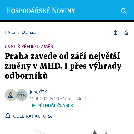
HN.cz
›
Domácí
UVNITŘ PŘEHLED ZMĚN
Praha zavede od září největší
změny v MHD. I přes výhrady
odborníků
jum
ČTK
,
14. 8. 2012 14:28 ▪ 17 min. čtení
PŘEHRÁT ČLÁNEK
ODEBÍRAT AUTORA