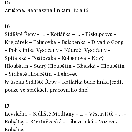
15
Zrušena. Nahrazena linkami 12 a 16
16
Sídliště Řepy – ... – Kotlářka – ... – Biskupcova –
Krejcárek – Palmovka – Balabenka – Divadlo Gong
– Poliklinika Vysočany – Nádraží Vysočany –
Špitálská – Poštovská – Kolbenova – Nový
Hloubětín – Starý Hloubětín – Kbelská – Hloubětín
– Sídliště Hloubětín – Lehovec
(v úseku Sídliště Řepy – Kotlářka bude linka jezdit
pouze ve špičkách pracovního dne)
17
Levského – Sídliště Modřany – ... – Výstaviště – ... –
Kobylisy – Březiněveská – Líbeznická – Vozovna
Kobylisy