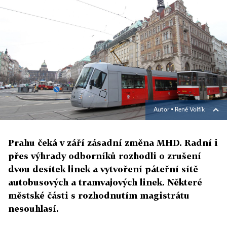
Autor ▪
René Volfík
Prahu čeká v září zásadní změna MHD. Radní i
přes výhrady odborníků rozhodli o zrušení
dvou desítek linek a vytvoření páteřní sítě
autobusových a tramvajových linek. Některé
městské části s rozhodnutím magistrátu
nesouhlasí.