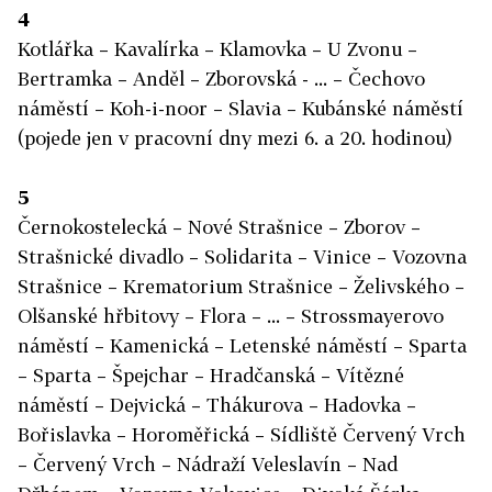
4
Kotlářka – Kavalírka – Klamovka – U Zvonu –
Bertramka – Anděl – Zborovská - ... – Čechovo
náměstí – Koh-i-noor – Slavia – Kubánské náměstí
(pojede jen v pracovní dny mezi 6. a 20. hodinou)
5
Černokostelecká – Nové Strašnice – Zborov –
Strašnické divadlo – Solidarita – Vinice – Vozovna
Strašnice – Krematorium Strašnice – Želivského –
Olšanské hřbitovy – Flora – ... – Strossmayerovo
náměstí – Kamenická – Letenské náměstí – Sparta
– Sparta – Špejchar – Hradčanská – Vítězné
náměstí – Dejvická – Thákurova – Hadovka –
Bořislavka – Horoměřická – Sídliště Červený Vrch
– Červený Vrch – Nádraží Veleslavín – Nad