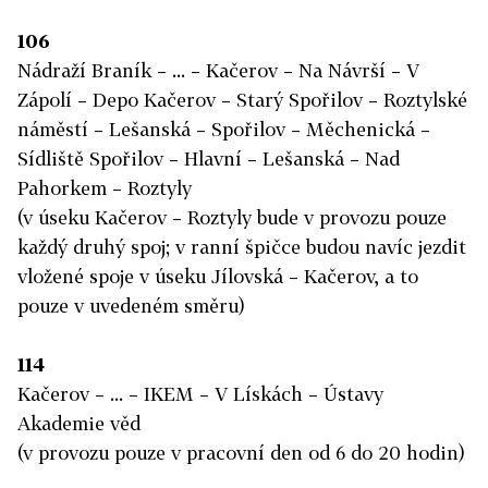
106
Nádraží Braník – ... – Kačerov – Na Návrší – V
Zápolí – Depo Kačerov – Starý Spořilov – Roztylské
náměstí – Lešanská – Spořilov – Měchenická –
Sídliště Spořilov – Hlavní – Lešanská – Nad
Pahorkem – Roztyly
(v úseku Kačerov – Roztyly bude v provozu pouze
každý druhý spoj; v ranní špičce budou navíc jezdit
vložené spoje v úseku Jílovská – Kačerov, a to
pouze v uvedeném směru)
114
Kačerov – ... – IKEM – V Lískách – Ústavy
Akademie věd
(v provozu pouze v pracovní den od 6 do 20 hodin)