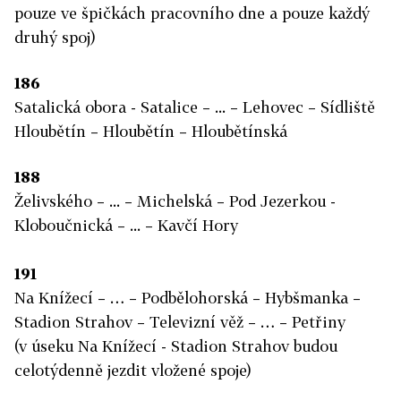
pouze ve špičkách pracovního dne a pouze každý
druhý spoj)
186
Satalická obora - Satalice – ... – Lehovec – Sídliště
Hloubětín – Hloubětín – Hloubětínská
188
Želivského – ... – Michelská – Pod Jezerkou -
Kloboučnická – ... – Kavčí Hory
191
Na Knížecí – … – Podbělohorská – Hybšmanka –
Stadion Strahov – Televizní věž – … – Petřiny
(v úseku Na Knížecí - Stadion Strahov budou
celotýdenně jezdit vložené spoje)