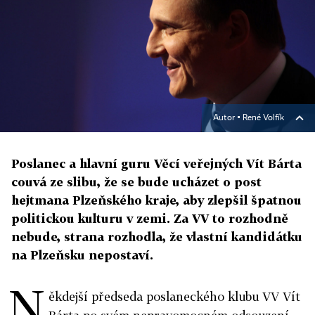
Autor ▪
René Volfík
Poslanec a hlavní guru Věcí veřejných Vít Bárta
couvá ze slibu, že se bude ucházet o post
hejtmana Plzeňského kraje, aby zlepšil špatnou
politickou kulturu v zemi. Za VV to rozhodně
nebude, strana rozhodla, že vlastní kandidátku
na Plzeňsku nepostaví.
N
ěkdejší předseda poslaneckého klubu VV Vít