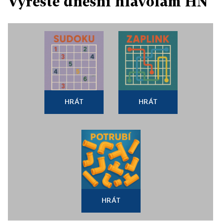
Vyřešte dnešní hlavolam HN
HRÁT
HRÁT
HRÁT