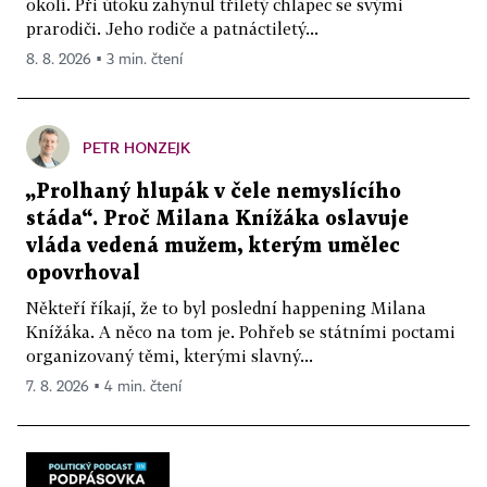
okolí. Při útoku zahynul tříletý chlapec se svými
prarodiči. Jeho rodiče a patnáctiletý...
8. 8. 2026 ▪ 3 min. čtení
PETR HONZEJK
„Prolhaný hlupák v čele nemyslícího
stáda“. Proč Milana Knížáka oslavuje
vláda vedená mužem, kterým umělec
opovrhoval
Někteří říkají, že to byl poslední happening Milana
Knížáka. A něco na tom je. Pohřeb se státními poctami
organizovaný těmi, kterými slavný...
7. 8. 2026 ▪ 4 min. čtení