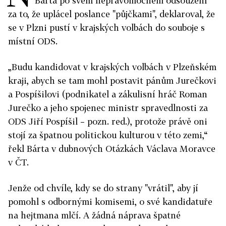
Bárta po svém nepravomocném odsouzení
za to, že uplácel poslance "půjčkami", deklaroval, že
se v Plzni pustí v krajských volbách do souboje s
místní ODS.
„Budu kandidovat v krajských volbách v Plzeňském
kraji, abych se tam mohl postavit pánům Jurečkovi
a Pospíšilovi (podnikatel a zákulisní hráč Roman
Jurečko a jeho spojenec ministr spravedlnosti za
ODS Jiří Pospíšil – pozn. red.), protože právě oni
stojí za špatnou politickou kulturou v této zemi,“
řekl Bárta v dubnových Otázkách Václava Moravce
v ČT.
Jenže od chvíle, kdy se do strany "vrátil", aby jí
pomohl s odbornými komisemi, o své kandidatuře
na hejtmana mlčí. A žádná náprava špatné