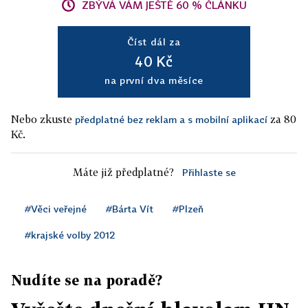
ZBÝVÁ VÁM JEŠTĚ 60 % ČLÁNKU
Číst dál za
40 Kč
na první dva měsíce
Nebo zkuste
za 80
předplatné bez reklam a s mobilní aplikací
Kč.
Máte již předplatné?
Přihlaste se
#Věci veřejné
#Bárta Vít
#Plzeň
#krajské volby 2012
Nudíte se na poradě?