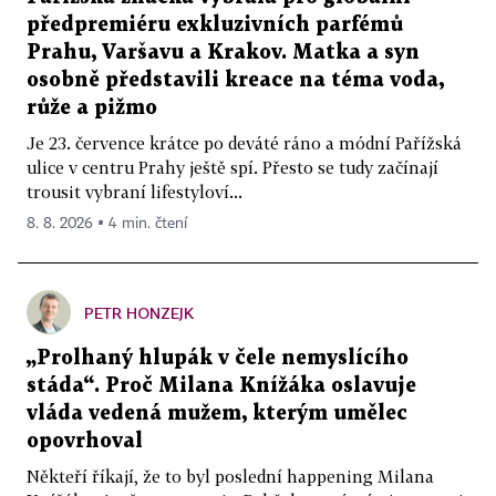
předpremiéru exkluzivních parfémů
Prahu, Varšavu a Krakov. Matka a syn
osobně představili kreace na téma voda,
růže a pižmo
Je 23. července krátce po deváté ráno a módní Pařížská
ulice v centru Prahy ještě spí. Přesto se tudy začínají
trousit vybraní lifestyloví...
8. 8. 2026 ▪ 4 min. čtení
PETR HONZEJK
„Prolhaný hlupák v čele nemyslícího
stáda“. Proč Milana Knížáka oslavuje
vláda vedená mužem, kterým umělec
opovrhoval
Někteří říkají, že to byl poslední happening Milana