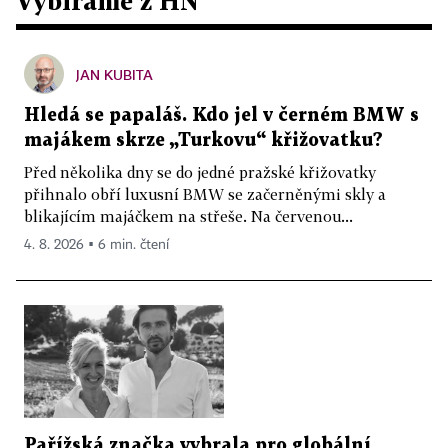
Vybíráme z HN
JAN KUBITA
Hledá se papaláš. Kdo jel v černém BMW s
majákem skrze „Turkovu“ křižovatku?
Před několika dny se do jedné pražské křižovatky
přihnalo obří luxusní BMW se začerněnými skly a
blikajícím majáčkem na střeše. Na červenou...
4. 8. 2026 ▪ 6 min. čtení
Pařížská značka vybrala pro globální