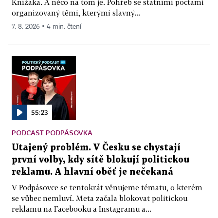
Knížáka. A něco na tom je. Pohřeb se státními poctami
organizovaný těmi, kterými slavný...
7. 8. 2026 ▪ 4 min. čtení
55:23
PODCAST PODPÁSOVKA
Utajený problém. V Česku se chystají
první volby, kdy sítě blokují politickou
reklamu. A hlavní oběť je nečekaná
V Podpásovce se tentokrát věnujeme tématu, o kterém
se vůbec nemluví. Meta začala blokovat politickou
reklamu na Facebooku a Instagramu a...