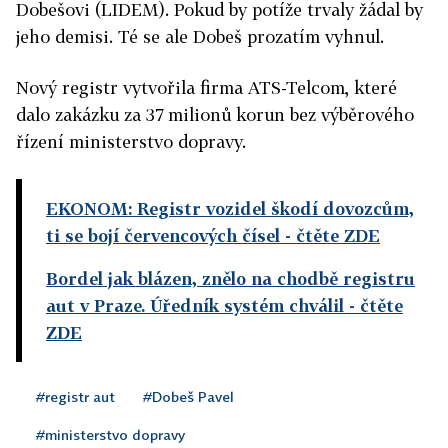
Dobešovi (LIDEM). Pokud by potíže trvaly žádal by
jeho demisi. Té se ale Dobeš prozatím vyhnul.
Nový registr vytvořila firma ATS-Telcom, které
dalo zakázku za 37 milionů korun bez výběrového
řízení ministerstvo dopravy.
EKONOM: Registr vozidel škodí dovozcům,
ti se bojí červencových čísel
- čtěte ZDE
Bordel jak blázen, znělo na chodbě registru
aut v Praze. Úředník systém chválil
- čtěte
ZDE
#registr aut
#Dobeš Pavel
#ministerstvo dopravy