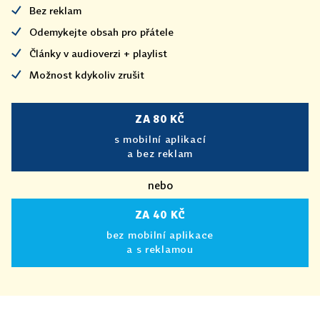
Bez reklam
Odemykejte obsah pro přátele
Články v audioverzi + playlist
Možnost kdykoliv zrušit
ZA 80 KČ
s mobilní aplikací
a bez reklam
nebo
ZA 40 KČ
bez mobilní aplikace
a s reklamou