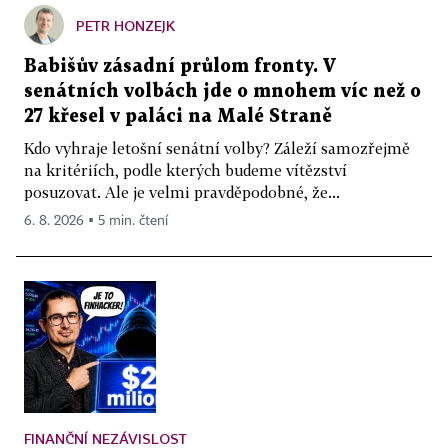
PETR HONZEJK
Babišův zásadní průlom fronty. V
senátních volbách jde o mnohem víc než o
27 křesel v paláci na Malé Straně
Kdo vyhraje letošní senátní volby? Záleží samozřejmě
na kritériích, podle kterých budeme vítězství
posuzovat. Ale je velmi pravděpodobné, že...
6. 8. 2026 ▪ 5 min. čtení
FINANČNÍ NEZÁVISLOST