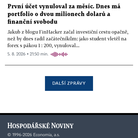
První účet vynuloval za měsíc. Dnes má
portfolio o dvou milionech dolarů a
finanční svobodu
Jakub z blogu FinHacker začal investiční cestu opačně,
než by dnes radil začátečníkům: jako student vletěl na
forex s pákou 1 : 200, vynuloval...
5. 8. 2026 ▪ 21:50 min.
DALŠÍ ZPRÁVY
©
1996-2026
Economia, a.s.