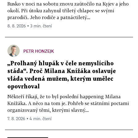
Rusko v noci na sobotu znovu zaútočilo na Kyjev a jeho
okolí. Při útoku zahynul tříletý chlapec se svými
prarodiči. Jeho rodiče a patnáctiletý...
8. 8. 2026 ▪ 3 min. čtení
PETR HONZEJK
„Prolhaný hlupák v čele nemyslícího
stáda“. Proč Milana Knížáka oslavuje
vláda vedená mužem, kterým umělec
opovrhoval
Někteří říkají, že to byl poslední happening Milana
Knížáka. A něco na tom je. Pohřeb se státními poctami
organizovaný těmi, kterými slavný...
7. 8. 2026 ▪ 4 min. čtení