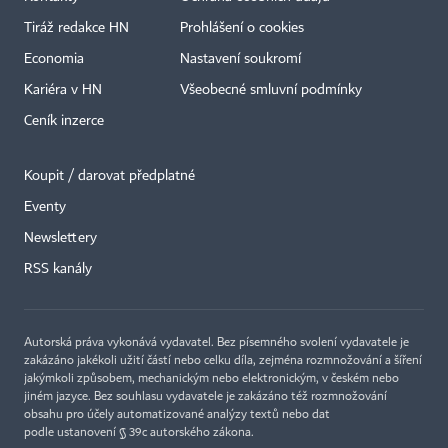
Tiráž redakce HN
Prohlášení o cookies
Economia
Nastavení soukromí
Kariéra v HN
Všeobecné smluvní podmínky
Ceník inzerce
Koupit / darovat předplatné
Eventy
Newslettery
RSS kanály
Autorská práva vykonává vydavatel. Bez písemného svolení vydavatele je
zakázáno jakékoli užití částí nebo celku díla, zejména rozmnožování a šíření
jakýmkoli způsobem, mechanickým nebo elektronickým, v českém nebo
jiném jazyce. Bez souhlasu vydavatele je zakázáno též rozmnožování
obsahu pro účely automatizované analýzy textů nebo dat
podle ustanovení § 39c autorského zákona.