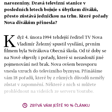
narozeniny. Dravá televizní stanice v
posledních letech bojuje s úbytkem diváků,
přesto zůstává jedničkou na trhu. Které pořady
Nova divákům přinesla?
K
dyž 4. února 1994 tehdejší ředitel TV Nova
Vladimír Železný spustil vysílání, prvním
filmem byla Svěrákova Obecná škola. Od té doby se
na Nově objevily i pořady, které si nezaslouží jiné
pojmenování než brak. Nova ovšem bezesporu
vnesla vzruch do televizního byznysu. Přinášíme
vám 18 pořadů, které by z různých důvodů neměly
zůstat v zapomnění. Některé z nich si můžete
prohlédnout na videiích ze serveru Youtube.
ZBÝVÁ VÁM JEŠTĚ 90 % ČLÁNKU