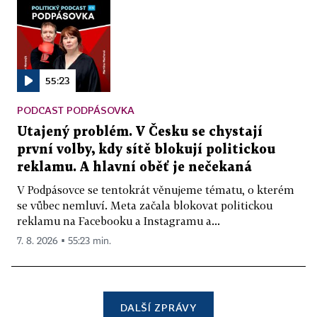
55:23
PODCAST PODPÁSOVKA
Utajený problém. V Česku se chystají
první volby, kdy sítě blokují politickou
reklamu. A hlavní oběť je nečekaná
V Podpásovce se tentokrát věnujeme tématu, o kterém
se vůbec nemluví. Meta začala blokovat politickou
reklamu na Facebooku a Instagramu a...
7. 8. 2026 ▪ 55:23 min.
DALŠÍ ZPRÁVY