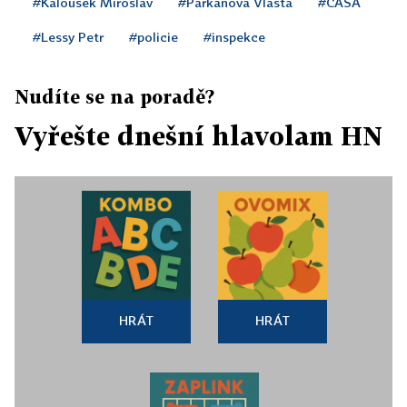
#Kalousek Miroslav
#Parkanová Vlasta
#CASA
#Lessy Petr
#policie
#inspekce
Nudíte se na poradě?
Vyřešte dnešní hlavolam HN
HRÁT
HRÁT