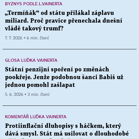
BYZNYS PODLE L.VAINERTA
„Termíňák“ od státu přilákal záplavu
miliard. Proč pravice přenechala dnešní
vládě takový trumf?
7. 7. 2026 ▪ 6 min. čtení
GLOSA LUĎKA VAINERTA
Státní penzijní spoření po změnách
pookřeje. Jenže podobnou šanci Babiš už
jednou pomohl zašlapat
5. 6. 2026 ▪ 3 min. čtení
KOMENTÁŘ LUĎKA VAINERTA
Protiinflační dluhopisy s háčkem, který
dává smysl. Stát má usilovat o dlouhodobé