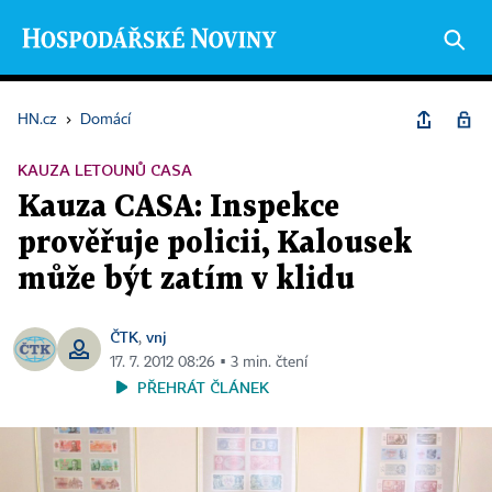
HN.cz
›
Domácí
KAUZA LETOUNŮ CASA
Kauza CASA: Inspekce
prověřuje policii, Kalousek
může být zatím v klidu
ČTK
vnj
,
17. 7. 2012 08:26 ▪ 3 min. čtení
PŘEHRÁT ČLÁNEK