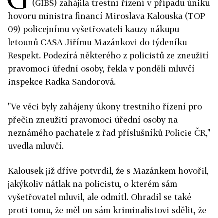
(GIBS) zahájila trestní řízení v případu úniku
hovoru ministra financí Miroslava Kalouska (TOP
09) policejnímu vyšetřovateli kauzy nákupu
letounů CASA Jiřímu Mazánkovi do týdeníku
Respekt. Podezírá některého z policistů ze zneužití
pravomoci úřední osoby, řekla v pondělí mluvčí
inspekce Radka Sandorová.
"Ve věci byly zahájeny úkony trestního řízení pro
přečin zneužití pravomoci úřední osoby na
neznámého pachatele z řad příslušníků Policie ČR,"
uvedla mluvčí.
Kalousek již dříve potvrdil, že s Mazánkem hovořil,
jakýkoliv nátlak na policistu, o kterém sám
vyšetřovatel mluvil, ale odmítl. Ohradil se také
proti tomu, že měl on sám kriminalistovi sdělit, že