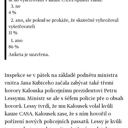
3. ne
4 %
2. ano, ale pokud se prokáže, že skutečně vyhrožoval
vyšetřovateli
11 %
1. ano
86 %
Anketa je uzavřena.
Inspekce se v pátek na základě podnětu ministra
vnitra Jana Kubiceho začala zabývat také třemi
hovory Kalouska policejnímu prezidentovi Petru
Lessymu. Ministr se ale s šéfem policie pře o obsah
hovorů. Lessy tvrdí, že mu Kalousek volal kvůli
kauze CASA. Kalousek zase, že s ním hovořil o
pořízení nových policejních passatů. Lessy je kvůli