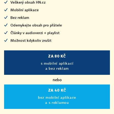
Veškerý obsah HN.cz
Mobilní aplikace
Bez reklam
Odemykejte obsah pro přátele
Články v audioverzi + playlist
Možnost kdykoliv zrušit
ZA 80 KČ
s mobilní aplikací
a bez reklam
nebo
ZA 40 KČ
bez mobilní aplikace
a s reklamou