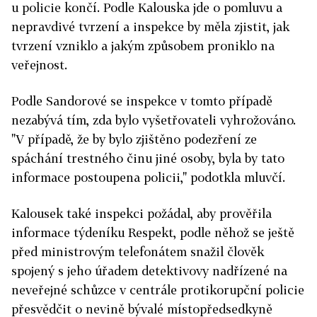
u policie končí. Podle Kalouska jde o pomluvu a
nepravdivé tvrzení a inspekce by měla zjistit, jak
tvrzení vzniklo a jakým způsobem proniklo na
veřejnost.
Podle Sandorové se inspekce v tomto případě
nezabývá tím, zda bylo vyšetřovateli vyhrožováno.
"V případě, že by bylo zjištěno podezření ze
spáchání trestného činu jiné osoby, byla by tato
informace postoupena policii," podotkla mluvčí.
Kalousek také inspekci požádal, aby prověřila
informace týdeníku Respekt, podle něhož se ještě
před ministrovým telefonátem snažil člověk
spojený s jeho úřadem detektivovy nadřízené na
neveřejné schůzce v centrále protikorupční policie
přesvědčit o nevině bývalé místopředsedkyně