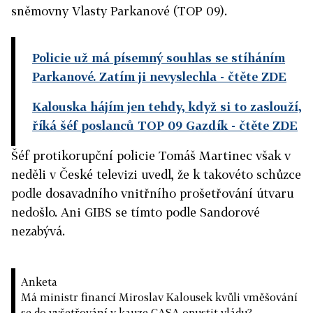
sněmovny Vlasty Parkanové (TOP 09).
Policie už má písemný souhlas se stíháním
Parkanové. Zatím ji nevyslechla
- čtěte ZDE
Kalouska hájím jen tehdy, když si to zaslouží,
říká šéf poslanců TOP 09 Gazdík
- čtěte ZDE
Šéf protikorupční policie Tomáš Martinec však v
neděli v České televizi uvedl, že k takovéto schůzce
podle dosavadního vnitřního prošetřování útvaru
nedošlo. Ani GIBS se tímto podle Sandorové
nezabývá.
Anketa
Má ministr financí Miroslav Kalousek kvůli vměšování
se do vyšetřování v kauze CASA opustit vládu?