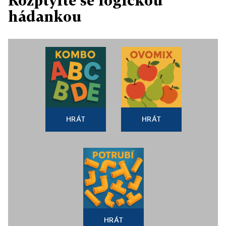
Rozptylte se logickou
hádankou
HRÁT
HRÁT
HRÁT