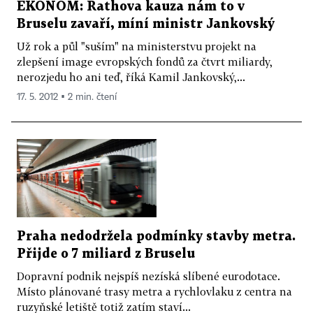
EKONOM: Rathova kauza nám to v
Bruselu zavaří, míní ministr Jankovský
Už rok a půl "suším" na ministerstvu projekt na
zlepšení image evropských fondů za čtvrt miliardy,
nerozjedu ho ani teď, říká Kamil Jankovský,...
17. 5. 2012 ▪ 2 min. čtení
Praha nedodržela podmínky stavby metra.
Přijde o 7 miliard z Bruselu
Dopravní podnik nejspíš nezíská slíbené eurodotace.
Místo plánované trasy metra a rychlovlaku z centra na
ruzyňské letiště totiž zatím staví...