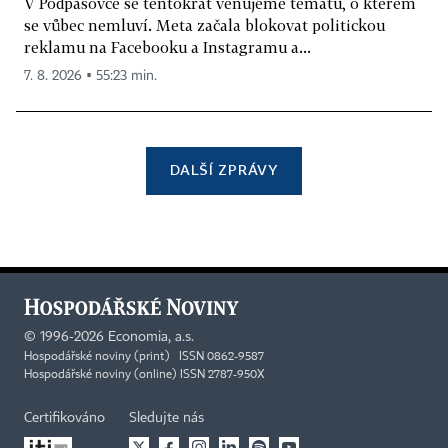
V Podpásovce se tentokrát věnujeme tématu, o kterém
se vůbec nemluví. Meta začala blokovat politickou
reklamu na Facebooku a Instagramu a...
7. 8. 2026 ▪ 55:23 min.
DALŠÍ ZPRÁVY
©
1996-2026
Economia, a.s.
Hospodářské noviny (print) ISSN 0862-9587
Hospodářské noviny (online) ISSN 2787-950X
Certifikováno
Sledujte nás