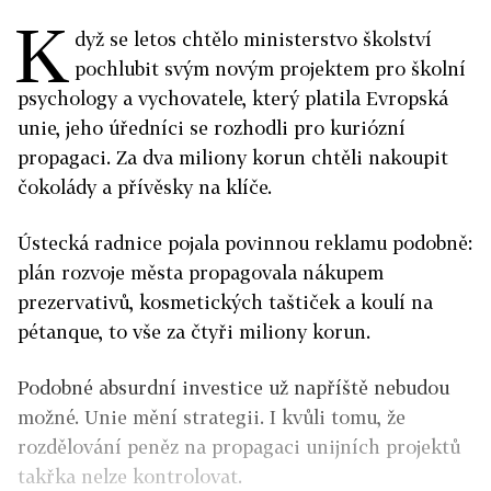
K
dyž se letos chtělo ministerstvo školství
pochlubit svým novým projektem pro školní
psychology a vychovatele, který platila Evropská
unie, jeho úředníci se rozhodli pro kuriózní
propagaci. Za dva miliony korun chtěli nakoupit
čokolády a přívěsky na klíče.
Ústecká radnice pojala povinnou reklamu podobně:
plán rozvoje města propagovala nákupem
prezervativů, kosmetických taštiček a koulí na
pétanque, to vše za čtyři miliony korun.
Podobné absurdní investice už napříště nebudou
možné. Unie mění strategii. I kvůli tomu, že
rozdělování peněz na propagaci unijních projektů
takřka nelze kontrolovat.