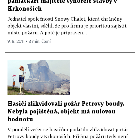
památkáři majitele vyhořelé stavby v
Krkonoších
Jednatel společnosti Snowy Chalet, která chráněný
objekt vlastní, sdělil, že pro firmu je prioritou zajistit
místo požáru. A poté je připraven...
9. 8. 2011 ▪ 3 min. čtení
Hasiči zlikvidovali požár Petrovy boudy.
Nebyla pojištěná, objekt má nulovou
hodnotu
V pondělí večer se hasičům podařilo zlikvidovat požár
Petrovy boudy v Krkonoších. Příčina požáru tedy není