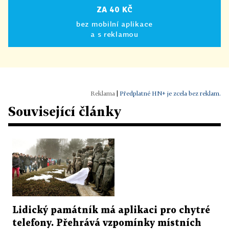
ZA 40 KČ
bez mobilní aplikace
a s reklamou
|
Předplatné HN+ je zcela bez reklam.
Související články
Lidický památník má aplikaci pro chytré
telefony. Přehrává vzpomínky místních