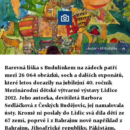
Autor ▪
Jiří Koťátko
Barevná liška s Budulínkem na zádech patří
mezi 26 064 obrázků, soch a dalších exponátů,
které letos dorazily na jubilejní 40. ročník
Mezinárodní dětské výtvarné výstavy Lidice
2012. Jeho autorka, devítiletá Barbora
Sedláčková z Českých Budějovic, jej namalovala
ústy. Kromě ní poslaly do Lidic svá díla děti ze
67 zemí, poprvé i z Bahrajnu nově například z
Bahrajnu, Jihoafrické republiky, Pákistánu,