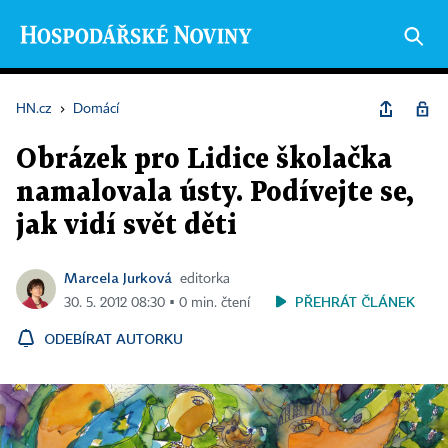
HN.cz
›
Domácí
Obrázek pro Lidice školačka
namalovala ústy. Podívejte se,
jak vidí svět děti
Marcela Jurková
editorka
PŘEHRÁT ČLÁNEK
30. 5. 2012 08:30 ▪ 0 min. čtení
ODEBÍRAT AUTORKU