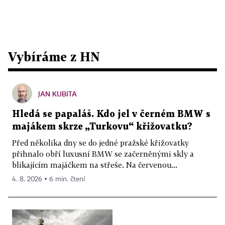
Vybíráme z HN
JAN KUBITA
Hledá se papaláš. Kdo jel v černém BMW s
majákem skrze „Turkovu“ křižovatku?
Před několika dny se do jedné pražské křižovatky
přihnalo obří luxusní BMW se začerněnými skly a
blikajícím majáčkem na střeše. Na červenou...
4. 8. 2026 ▪ 6 min. čtení