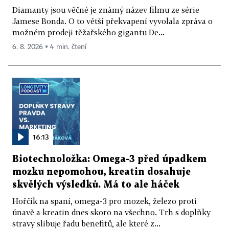
Diamanty jsou věčné je známý název filmu ze série
Jamese Bonda. O to větší překvapení vyvolala zpráva o
možném prodeji těžařského gigantu De...
6. 8. 2026 ▪ 4 min. čtení
16:13
Biotechnoložka: Omega-3 před úpadkem
mozku nepomohou, kreatin dosahuje
skvělých výsledků. Má to ale háček
Hořčík na spaní, omega-3 pro mozek, železo proti
únavě a kreatin dnes skoro na všechno. Trh s doplňky
stravy slibuje řadu benefitů, ale které z...