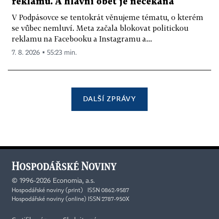
reklamu. A hlavní oběť je nečekaná
V Podpásovce se tentokrát věnujeme tématu, o kterém
se vůbec nemluví. Meta začala blokovat politickou
reklamu na Facebooku a Instagramu a...
7. 8. 2026 ▪ 55:23 min.
DALŠÍ ZPRÁVY
©
1996-2026
Economia, a.s.
Hospodářské noviny (print) ISSN 0862-9587
Hospodářské noviny (online) ISSN 2787-950X