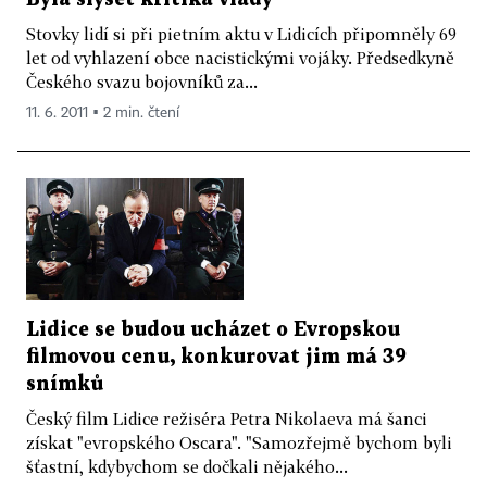
Stovky lidí si při pietním aktu v Lidicích připomněly 69
let od vyhlazení obce nacistickými vojáky. Předsedkyně
Českého svazu bojovníků za...
11. 6. 2011 ▪ 2 min. čtení
Lidice se budou ucházet o Evropskou
filmovou cenu, konkurovat jim má 39
snímků
Český film Lidice režiséra Petra Nikolaeva má šanci
získat "evropského Oscara". "Samozřejmě bychom byli
šťastní, kdybychom se dočkali nějakého...