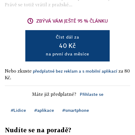
Právě se totiž vrátil z pražské...
ZBÝVÁ VÁM JEŠTĚ 95 % ČLÁNKU
Číst dál za
40 Kč
na první dva měsíce
Nebo zkuste
za 80
předplatné bez reklam a s mobilní aplikací
Kč.
Máte již předplatné?
Přihlaste se
#Lidice
#aplikace
#smartphone
Nudíte se na poradě?