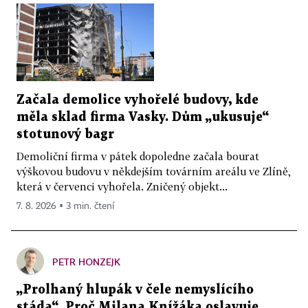
Začala demolice vyhořelé budovy, kde
měla sklad firma Vasky. Dům „ukusuje“
stotunový bagr
Demoliční firma v pátek dopoledne začala bourat
výškovou budovu v někdejším továrním areálu ve Zlíně,
která v červenci vyhořela. Zničený objekt...
7. 8. 2026 ▪ 3 min. čtení
PETR HONZEJK
„Prolhaný hlupák v čele nemyslícího
stáda“. Proč Milana Knížáka oslavuje