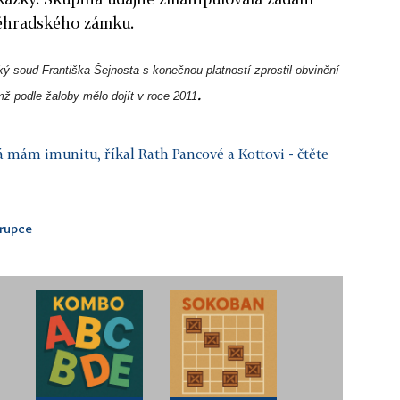
těhradského zámku.
 soud Františka Šejnosta s konečnou platností zprostil obvinění
.
mž podle žaloby mělo dojít v roce 2011
 já mám imunitu, říkal Rath Pancové a Kottovi
- čtěte
rupce