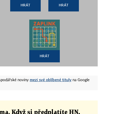
HRÁT
HRÁT
HRÁT
mezi své oblíbené tituly
ospodářské noviny
na Google
ma. Když si předplatíte HN,