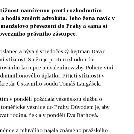
 stížnost namířenou proti rozhodnutím
a hodlá změnit advokáta. Jeho žena navíc v
o manželovo převezení do Prahy a sama si
roverzního právního zástupce.
oslanec a bývalý středočeský hejtman David
ní stížnost. Směřuje proti rozhodnutím
řováním korupce a uvalením vazby. Policie viní
edmimilionového úplatku. Přijetí stížnosti v
sekretář Ústavního soudu Tomáš Langášek.
ím v pondělí požádala vězeňskou službu o
litoměřické věznice do Prahy. Důvodem je, aby
ovat rodina, řekla v pondělí Eva Rathová.
cněnce a mluvčího najala známého pražského