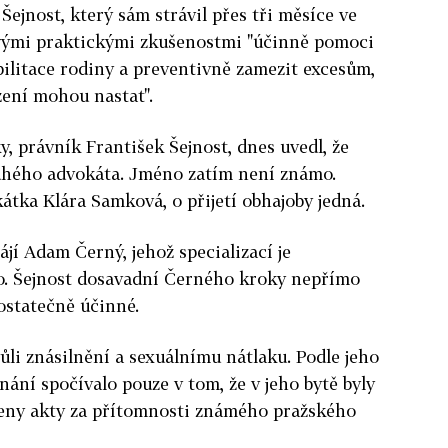
Šejnost, který sám strávil přes tři měsíce ve
vými praktickými zkušenostmi "účinně pomoci
ilitace rodiny a preventivně zamezit excesům,
zení mohou nastat".
 právník František Šejnost, dnes uvedl, že
uhého advokáta. Jméno zatím není známo.
átka Klára Samková, o přijetí obhajoby jedná.
jí Adam Černý, jehož specializací je
o. Šejnost dosavadní Černého kroky nepřímo
dostatečně účinné.
ůli znásilnění a sexuálnímu nátlaku. Podle jeho
nání spočívalo pouze v tom, že v jeho bytě byly
eny akty za přítomnosti známého pražského