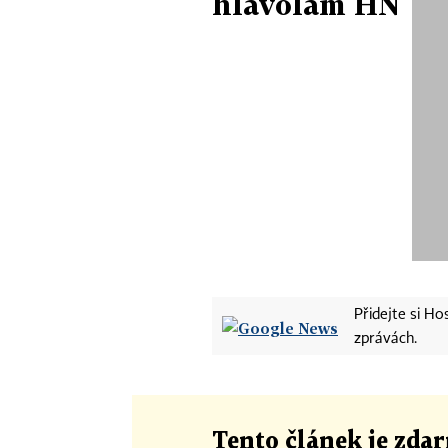
hlavolam HN
Přidejte si H
zprávách.
Tento článek
je
zdar