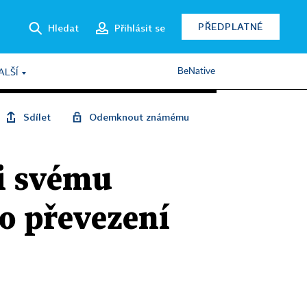
PŘEDPLATNÉ
Hledat
Přihlásit se
BeNative
ALŠÍ
Sdílet
Odemknout známému
ti svému
o převezení