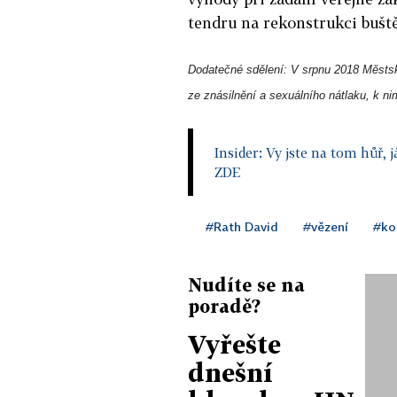
tendru na rekonstrukci buš
Dodatečné sdělení: V srpnu 2018 Městský
ze znásilnění a sexuálního nátlaku, k ni
Insider: Vy jste na tom hůř,
ZDE
#Rath David
#vězení
#ko
Nudíte se na
poradě?
Vyřešte
dnešní