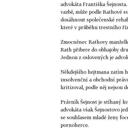
advokáta Františka Šejnosta. 
vazbě, může podle Rathové s
dosáhnout společenské rehab
které v průběhu trestního ří
Zmocněnec Rathovy manželky,
Rath přibere do obhajoby dr
Jednou z oslovených je advok
Někdejšího hejtmana zatím há
insolvenční a obchodní práv
kritizoval, podle něj nejsou 
Právník Šejnost je stíhaný kv
advokáta však Šejnostovo jed
se souhlasem mladé ženy foc
pornoherce.