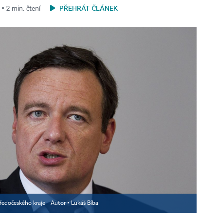
PŘEHRÁT ČLÁNEK
 ▪ 2 min. čtení
tředočeského kraje
Autor ▪
Lukáš Bíba