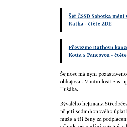
Šéf ČSSD Sobotka mění 
Ratha
- čtěte ZDE
Převezme Rathovu kauzu
Kotta s Pancovou
- čtět
Šejnost má nyní pozastaveno
obhajovat. V minulosti zastu
Hušáka.
Bývalého hejtmana Středočesk
přijetí sedmilionového úplatk
muže a tři ženy za podplácen
výhody při zadání veřejné za