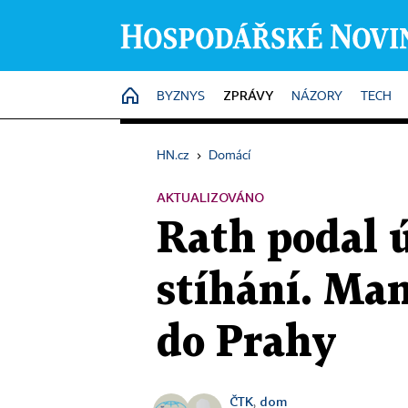
ZPRÁVY
HOME
BYZNYS
NÁZORY
TECH
HN.cz
›
Domácí
AKTUALIZOVÁNO
Rath podal ú
stíhání. Man
do Prahy
ČTK
dom
,