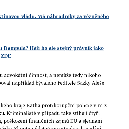
stínovou vládu. Má náhradníky za vězněného
 Rampula? Hájí ho ale stejný právník jako
e ZDE
u advokátní činnost, a nemůže tedy nikoho
poval například bývalého ředitele Sazky Aleše
ého kraje Ratha protikorupční policie viní z
u. Kriminalisté v případu také stíhají čtyři
í, poškození finančních zájmů EU a sjednání
kázky. Skupina údajně zmanipulovala zadání