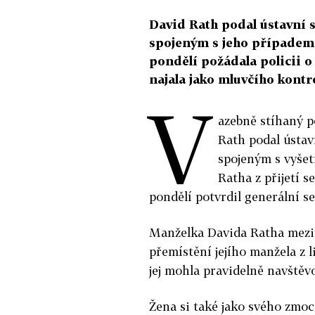
David Rath podal ústavní
spojeným s jeho případem 
pondělí požádala policii 
najala jako mluvčího kont
V
azebně stíhaný p
Rath podal ústav
spojeným s vyšet
Ratha z přijetí s
pondělí potvrdil generální 
Manželka Davida Ratha mezit
přemístění jejího manžela z 
jej mohla pravidelně navštěv
Žena si také jako svého zmo