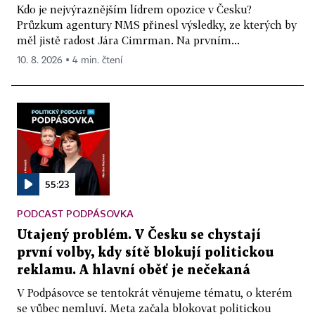
Kdo je nejvýraznějším lídrem opozice v Česku?
Průzkum agentury NMS přinesl výsledky, ze kterých by
měl jistě radost Jára Cimrman. Na prvním...
10. 8. 2026 ▪ 4 min. čtení
55:23
PODCAST PODPÁSOVKA
Utajený problém. V Česku se chystají
první volby, kdy sítě blokují politickou
reklamu. A hlavní oběť je nečekaná
V Podpásovce se tentokrát věnujeme tématu, o kterém
se vůbec nemluví. Meta začala blokovat politickou