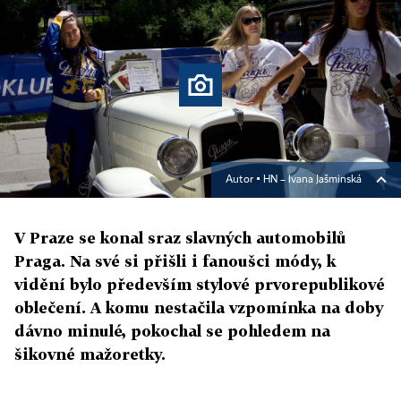
Autor ▪
HN – Ivana Jašminská
V Praze se konal sraz slavných automobilů
Praga. Na své si přišli i fanoušci módy, k
vidění bylo především stylové prvorepublikové
oblečení. A komu nestačila vzpomínka na doby
dávno minulé, pokochal se pohledem na
šikovné mažoretky.