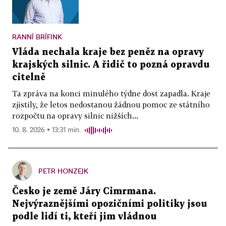
RANNÍ BRÍFINK
Vláda nechala kraje bez peněz na opravy
krajských silnic. A řidič to pozná opravdu
citelně
Ta zpráva na konci minulého týdne dost zapadla. Kraje
zjistily, že letos nedostanou žádnou pomoc ze státního
rozpočtu na opravy silnic nižších...
10. 8. 2026 ▪ 13:31 min.
PETR HONZEJK
Česko je země Járy Cimrmana.
Nejvýraznějšími opozičními politiky jsou
podle lidí ti, kteří jim vládnou