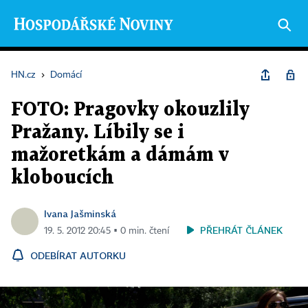
HN.cz
›
Domácí
FOTO: Pragovky okouzlily
Pražany. Líbily se i
mažoretkám a dámám v
kloboucích
Ivana Jašminská
PŘEHRÁT ČLÁNEK
19. 5. 2012 20:45 ▪ 0 min. čtení
ODEBÍRAT AUTORKU