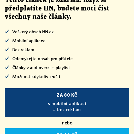
Tento článek
je
zdarma. Když si
předplatíte HN, budete moci číst
všechny naše články
.
Veškerý obsah HN.cz
Mobilní aplikace
Bez reklam
Odemykejte obsah pro přátele
Články v audioverzi + playlist
Možnost kdykoliv zrušit
ZA 80 KČ
s mobilní aplikací
a bez reklam
nebo