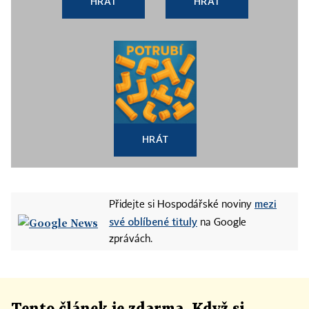
HRÁT
HRÁT
HRÁT
mezi
Přidejte si Hospodářské noviny
své oblíbené tituly
na Google
zprávách.