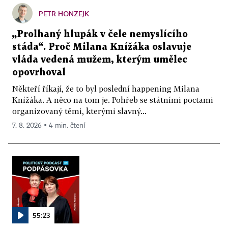
PETR HONZEJK
„Prolhaný hlupák v čele nemyslícího
stáda“. Proč Milana Knížáka oslavuje
vláda vedená mužem, kterým umělec
opovrhoval
Někteří říkají, že to byl poslední happening Milana
Knížáka. A něco na tom je. Pohřeb se státními poctami
organizovaný těmi, kterými slavný...
7. 8. 2026 ▪ 4 min. čtení
55:23