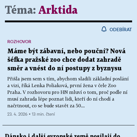
Téma:
Arktida
ODEBÍRAT
ROZHOVOR
Máme být zábavní, nebo pouční? Nová
šéfka pražské zoo chce dodat zahradě
směr a vnést do ní postupy z byznysu
Přišla jsem sem s tím, abychom sladili základní poslání
a vizi, říká Lenka Poliaková, první žena v čele Zoo
Praha. V rozhovoru pro HN mluví o tom, proč podle ní
musí zahrada lépe poznat lidi, kteří do ní chodí a
načrtnout, co se bude stavět za 50...
23. 4. 2026 ▪ 13 min. čtení
Dánsko i další evropské země posílají do