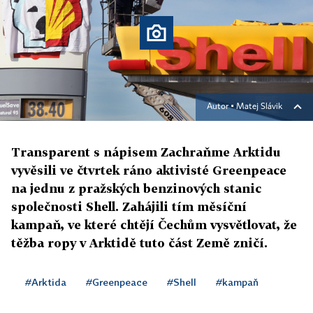
Autor ▪
Matej Slávik
Transparent s nápisem Zachraňme Arktidu
vyvěsili ve čtvrtek ráno aktivisté Greenpeace
na jednu z pražských benzinových stanic
společnosti Shell. Zahájili tím měsíční
kampaň, ve které chtějí Čechům vysvětlovat, že
těžba ropy v Arktidě tuto část Země zničí.
#Arktida
#Greenpeace
#Shell
#kampaň