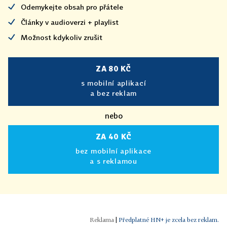
Odemykejte obsah pro přátele
Články v audioverzi + playlist
Možnost kdykoliv zrušit
ZA 80 KČ
s mobilní aplikací
a bez reklam
nebo
ZA 40 KČ
bez mobilní aplikace
a s reklamou
|
Předplatné HN+ je zcela bez reklam.