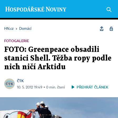
HN.cz
›
Domácí
FOTOGALERIE
FOTO: Greenpeace obsadili
stanici Shell. Těžba ropy podle
nich ničí Arktidu
ČTK
PŘEHRÁT ČLÁNEK
10. 5. 2012 19:49 ▪ 0 min. čtení