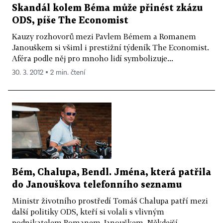
Skandál kolem Béma může přinést zkázu
ODS, píše The Economist
Kauzy rozhovorů mezi Pavlem Bémem a Romanem
Janouškem si všiml i prestižní týdeník The Economist.
Aféra podle něj pro mnoho lidí symbolizuje...
30. 3. 2012 ▪ 2 min. čtení
Bém, Chalupa, Bendl. Jména, která patřila
do Janouškova telefonního seznamu
Ministr životního prostředí Tomáš Chalupa patří mezi
další politiky ODS, kteří si volali s vlivným
podnikatelem Romanem Janouškem. Někdejší...