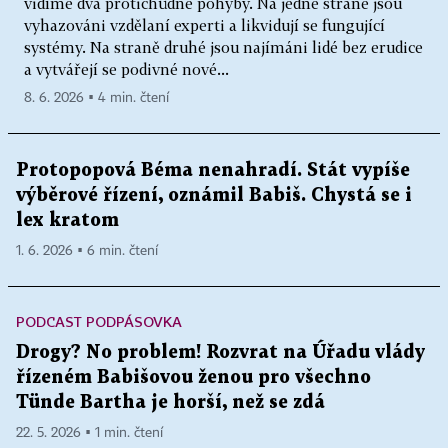
vidíme dva protichůdné pohyby. Na jedné straně jsou
vyhazováni vzdělaní experti a likvidují se fungující
systémy. Na straně druhé jsou najímáni lidé bez erudice
a vytvářejí se podivné nové...
8. 6. 2026 ▪ 4 min. čtení
Protopopová Béma nenahradí. Stát vypíše
výběrové řízení, oznámil Babiš. Chystá se i
lex kratom
1. 6. 2026 ▪ 6 min. čtení
PODCAST PODPÁSOVKA
Drogy? No problem! Rozvrat na Úřadu vlády
řízeném Babišovou ženou pro všechno
Tünde Bartha je horší, než se zdá
22. 5. 2026 ▪ 1 min. čtení