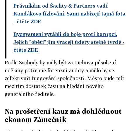
Právníkům od Šachty & Partners vadí
Randákovo fízlování. Sami nabízejí tajná fota
- čtěte ZDE
Byznysmeni vytáhli do boje proti korupci.
Jejich "oběti" jim vracejí údery stejně tvrdě
-
čtěte ZDE
Podle Svobody by měly být za Lichova působení
udělány potřebné forenzní audity a mělo by se
zefektivnit fungování společnosti. Město bude mít
mezitím dostatek času na hledání nového
generálního ředitele.
Na prošetření kauz má dohlédnout
ekonom Zámečník