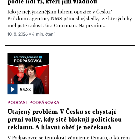
podle lidí ti, kteří jim vládnou
Kdo je nejvýraznějším lídrem opozice v Česku?
Průzkum agentury NMS přinesl výsledky, ze kterých by
měl jistě radost Jára Cimrman. Na prvním...
10. 8. 2026 ▪ 4 min. čtení
55:23
PODCAST PODPÁSOVKA
Utajený problém. V Česku se chystají
první volby, kdy sítě blokují politickou
reklamu. A hlavní oběť je nečekaná
V Podpásovce se tentokrát věnujeme tématu, o kterém