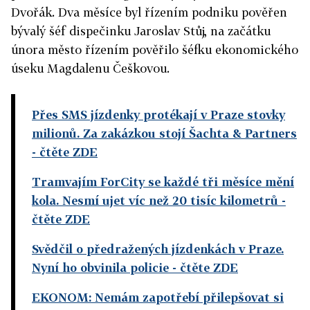
Dvořák. Dva měsíce byl řízením podniku pověřen
bývalý šéf dispečinku Jaroslav Stůj, na začátku
února město řízením pověřilo šéfku ekonomického
úseku Magdalenu Češkovou.
Přes SMS jízdenky protékají v Praze stovky
milionů. Za zakázkou stojí Šachta & Partners
- čtěte ZDE
Tramvajím ForCity se každé tři měsíce mění
kola. Nesmí ujet víc než 20 tisíc kilometrů
-
čtěte ZDE
Svědčil o předražených jízdenkách v Praze.
Nyní ho obvinila policie
- čtěte ZDE
EKONOM: Nemám zapotřebí přilepšovat si