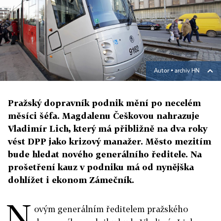
Autor ▪
archiv HN
Pražský dopravník podnik mění po necelém
měsíci šéfa. Magdalenu Češkovou nahrazuje
Vladimír Lich, který má přibližně na dva roky
vést DPP jako krizový manažer. Město mezitím
bude hledat nového generálního ředitele. Na
prošetření kauz v podniku má od nynějška
dohlížet i ekonom Zámečník.
N
ovým generálním ředitelem pražského