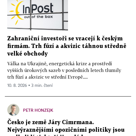
Zahraniční investoři se vracejí k českým
firmám. Trh fúzí a akvizic táhnou středně
velké obchody
Válka na Ukrajině, energetická krize a prostředí
vyšších úrokových sazeb v posledních letech tlumily
trh fúzí a akvizic ve střední Evropě....
10. 8. 2026 ▪ 3 min. čtení
PETR HONZEJK
Česko je země Járy Cimrmana.
Nejvýraznějšími opozičními politiky jsou