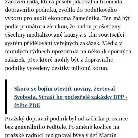
Zároveň rada, která působí jako valná hromada
dopravního podniku, zvolila do podnikového
výboru pro audit ekonoma Zámečníka. Ten má být
podle primátora zárukou, že budou prošetřeny
všechny medializované kauzy a s tím související
systém přidělování veřejných zakázek. Média v
minulých týdnech upozornila na několik sporných
zakázek, přes které mohly být z dopravního
podniky vyvedeny desítky milionů korun.
Skoro se bojím otevřít noviny, žertoval
Svoboda. Straší ho podezřelé zakázky DPP
-
čtěte ZDE
Pražský dopravní podnik byl od začátku prosince
bez generálního ředitele. Po změně koalice na
pražské radnici rezignoval bývalý šéf Martin