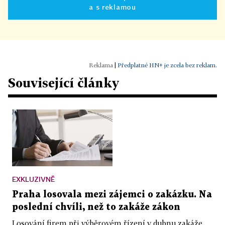
a s reklamou
|
Předplatné HN+ je zcela bez reklam.
Související články
EXKLUZIVNĚ
Praha losovala mezi zájemci o zakázku. Na
poslední chvíli, než to zakáže zákon
Losování firem při výběrovém řízení v dubnu zakáže