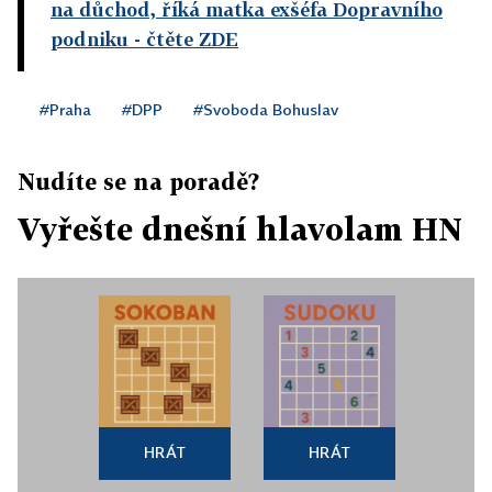
na důchod, říká matka exšéfa Dopravního
podniku
- čtěte ZDE
#Praha
#DPP
#Svoboda Bohuslav
Nudíte se na poradě?
Vyřešte dnešní hlavolam HN
HRÁT
HRÁT