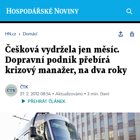
HN.cz
›
Domácí
Češková vydržela jen měsíc.
Dopravní podnik přebírá
krizový manažer, na dva roky
ČTK
27. 2. 2012 08:54 ▪ Aktualizováno ▪ 3 min. čtení
PŘEHRÁT ČLÁNEK