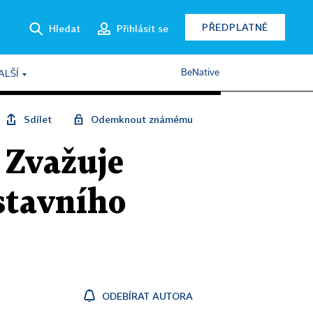
PŘEDPLATNÉ
Hledat
Přihlásit se
BeNative
ALŠÍ
Sdílet
Odemknout známému
 Zvažuje
stavního
ODEBÍRAT AUTORA