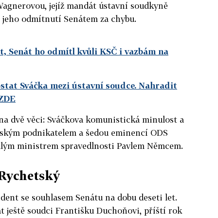
Wagnerovou, jejíž mandát ústavní soudkyně
l jeho odmítnutí Senátem za chybu.
t, Senát ho odmítl kvůli KSČ i vazbám na
stat Sváčka mezi ústavní soudce. Nahradit
 ZDE
na dvě věci: Sváčkova komunistická minulost a
ažským podnikatelem a šedou eminencí ODS
alým ministrem spravedlnosti Pavlem Němcem.
 Rychetský
dent se souhlasem Senátu na dobu deseti let.
 ještě soudci Františku Duchoňovi, příští rok