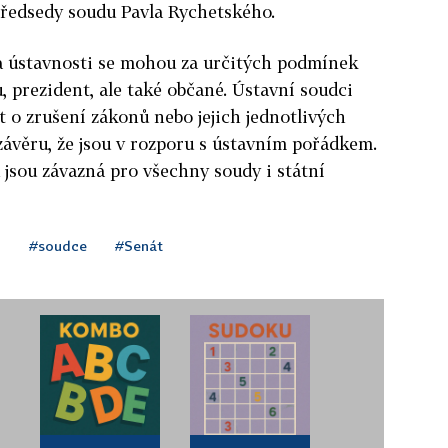
ředsedy soudu Pavla Rychetského.
a ústavnosti se mohou za určitých podmínek
 prezident, ale také občané. Ústavní soudci
o zrušení zákonů nebo jejich jednotlivých
závěru, že jsou v rozporu s ústavním pořádkem.
jsou závazná pro všechny soudy i státní
d
#soudce
#Senát