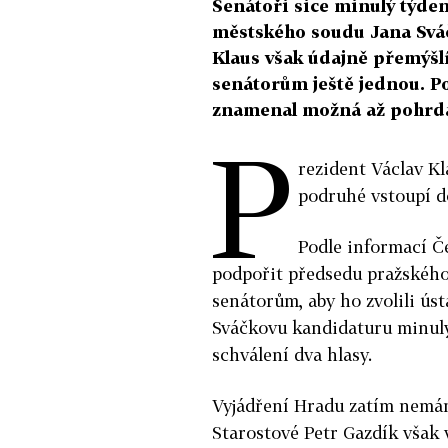
Senátoři sice minulý týde
městského soudu Jana Svá
Klaus však údajně přemýšlí
senátorům ještě jednou. Po
znamenal možná až pohrd
P
rezident Václav Kl
podruhé vstoupí do
Podle informací Če
podpořit předsedu pražskéh
senátorům, aby ho zvolili úst
Sváčkovu kandidaturu minulý
schválení dva hlasy.
Vyjádření Hradu zatím nemám
Starostové Petr Gazdík však 