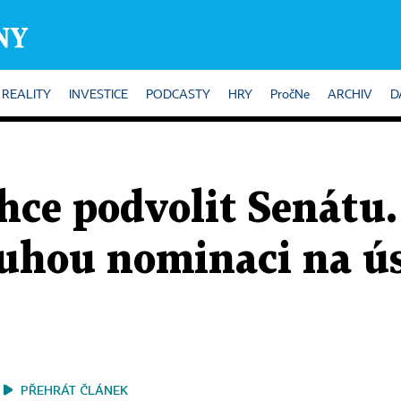
REALITY
INVESTICE
PODCASTY
HRY
PročNe
ARCHIV
D
hce podvolit Senátu.
uhou nominaci na ú
PŘEHRÁT ČLÁNEK