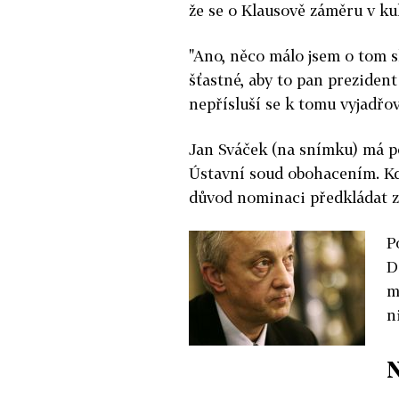
že se o Klausově záměru v ku
"Ano, něco málo jsem o tom sl
šťastné, aby to pan prezident
nepřísluší se k tomu vyjadřov
Jan Sváček (na snímku) má po
Ústavní soud obohacením. Kd
důvod nominaci předkládat z
P
D
m
n