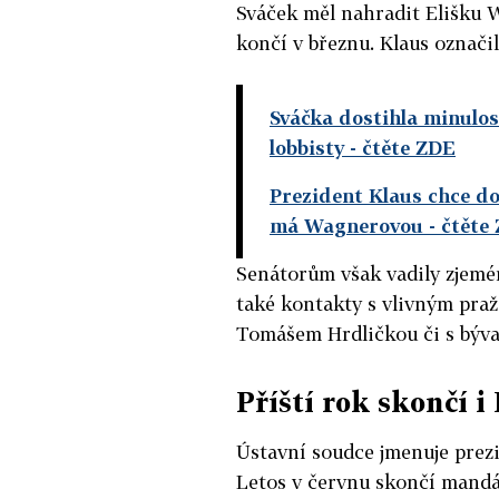
Sváček měl nahradit Elišku 
končí v březnu. Klaus označi
Sváčka dostihla minulos
lobbisty
- čtěte ZDE
Prezident Klaus chce do
má Wagnerovou
- čtěte
Senátorům však vadily zjemé
také kontakty s vlivným pr
Tomášem Hrdličkou či s býv
Příští rok skončí i
Ústavní soudce jmenuje prezi
Letos v červnu skončí mandát