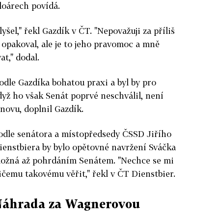
loárech povídá.
yšel," řekl Gazdík v ČT. "Nepovažuji za příliš
 opakoval, ale je to jeho pravomoc a mně
at," dodal.
dle Gazdíka bohatou praxi a byl by pro
yž ho však Senát poprvé neschválil, není
novu, doplnil Gazdík.
odle senátora a místopředsedy ČSSD Jiřího
ienstbiera by bylo opětovné navržení Sváčka
ožná až pohrdáním Senátem. "Nechce se mi
ičemu takovému věřit," řekl v ČT Dienstbier.
Náhrada za Wagnerovou