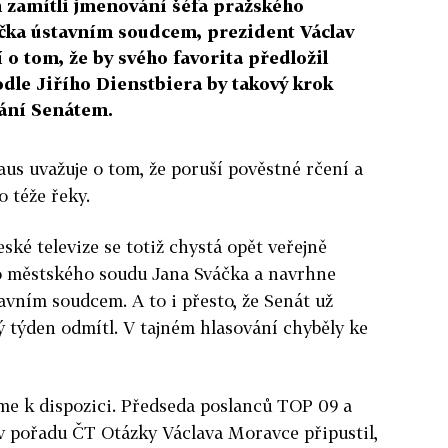
n zamítli jmenování šéfa pražského
čka ústavním soudcem, prezident Václav
 o tom, že by svého favorita předložil
dle Jiřího Dienstbiera by takový krok
ání Senátem.
aus uvažuje o tom, že poruší pověstné rčení a
 téže řeky.
ské televize se totiž chystá opět veřejně
o městského soudu Jana Sváčka a navrhne
avním soudcem. A to i přesto, že Senát už
 týden odmítl. V tajném hlasování chyběly ke
e k dispozici. Předseda poslanců TOP 09 a
v pořadu ČT Otázky Václava Moravce připustil,