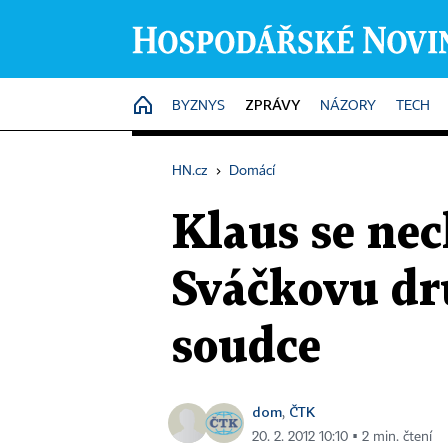
ZPRÁVY
HOME
BYZNYS
NÁZORY
TECH
HN.cz
›
Domácí
Klaus se nec
Sváčkovu dr
soudce
dom
ČTK
,
20. 2. 2012 10:10 ▪ 2 min. čtení