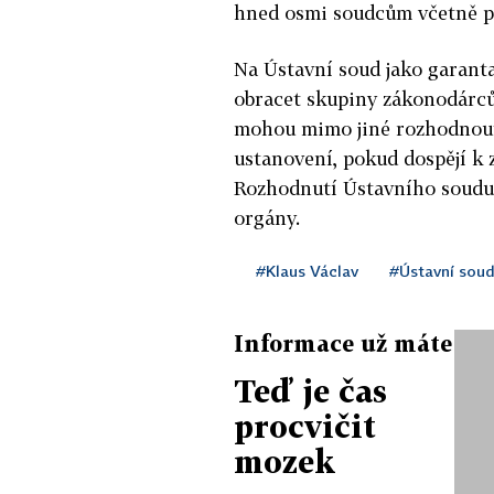
hned osmi soudcům včetně p
Na Ústavní soud jako garant
obracet skupiny zákonodárců,
mohou mimo jiné rozhodnout 
ustanovení, pokud dospějí k 
Rozhodnutí Ústavního soudu 
orgány.
#Klaus Václav
#Ústavní sou
Informace už máte
Teď je čas
procvičit
mozek