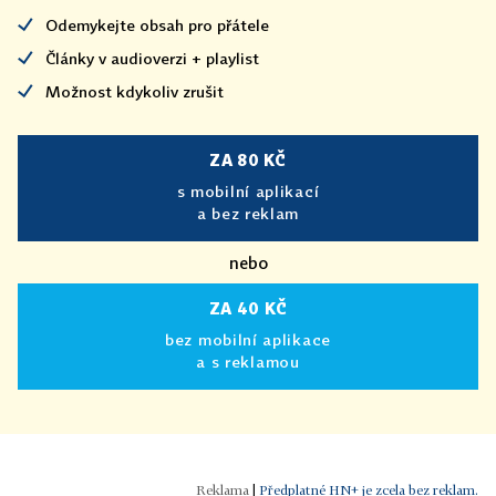
Odemykejte obsah pro přátele
Články v audioverzi + playlist
Možnost kdykoliv zrušit
ZA 80 KČ
s mobilní aplikací
a bez reklam
nebo
ZA 40 KČ
bez mobilní aplikace
a s reklamou
|
Předplatné HN+ je zcela bez reklam.