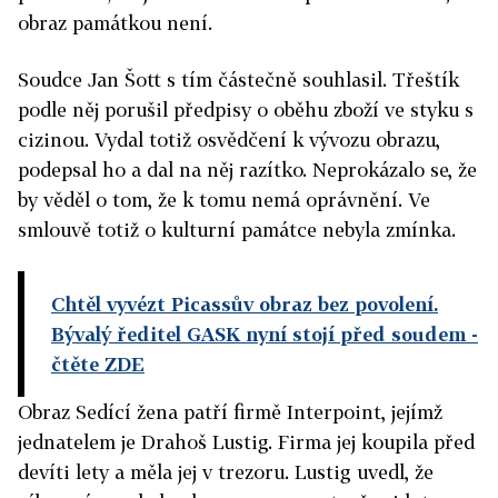
obraz památkou není.
Soudce Jan Šott s tím částečně souhlasil. Třeštík
podle něj porušil předpisy o oběhu zboží ve styku s
cizinou. Vydal totiž osvědčení k vývozu obrazu,
podepsal ho a dal na něj razítko. Neprokázalo se, že
by věděl o tom, že k tomu nemá oprávnění. Ve
smlouvě totiž o kulturní památce nebyla zmínka.
Chtěl vyvézt Picassův obraz bez povolení.
Bývalý ředitel GASK nyní stojí před soudem
-
čtěte ZDE
Obraz Sedící žena patří firmě Interpoint, jejímž
jednatelem je Drahoš Lustig. Firma jej koupila před
devíti lety a měla jej v trezoru. Lustig uvedl, že