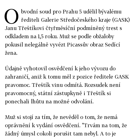
O
bvodní soud pro Prahu 5 udělil bývalému
řediteli Galerie Středočeského kraje (GASK)
Janu Třeštíkovi čtyřměsíční podmíněný trest s
odkladem na 1,5 roku. Muž se podle obžaloby
pokusil nelegálně vyvézt Picassův obraz Sedící
žena.
Údajně vyhotovil osvědčení k jeho vývozu do
zahraničí, aniž k tomu měl z pozice ředitele GASK
pravomoc. Třeštík vinu odmítá. Rozsudek není
pravomocný, státní zástupkyně i Třeštík si
ponechali lhůtu na možné odvolání.
Muž si stojí za tím, že nevěděl o tom, že nemá
oprávnění k vydání osvědčení. "Trvám na tom, že
žádný úmysl cokoli porušit tam nebyl. A to je