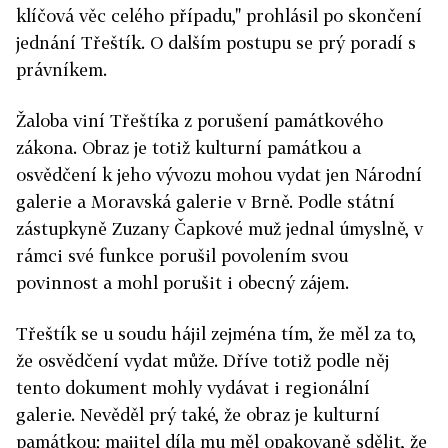
klíčová věc celého případu," prohlásil po skončení
jednání Třeštík. O dalším postupu se prý poradí s
právníkem.
Žaloba viní Třeštíka z porušení památkového
zákona. Obraz je totiž kulturní památkou a
osvědčení k jeho vývozu mohou vydat jen Národní
galerie a Moravská galerie v Brně. Podle státní
zástupkyně Zuzany Čapkové muž jednal úmyslně, v
rámci své funkce porušil povolením svou
povinnost a mohl porušit i obecný zájem.
Třeštík se u soudu hájil zejména tím, že měl za to,
že osvědčení vydat může. Dříve totiž podle něj
tento dokument mohly vydávat i regionální
galerie. Nevěděl prý také, že obraz je kulturní
památkou; majitel díla mu měl opakovaně sdělit, že