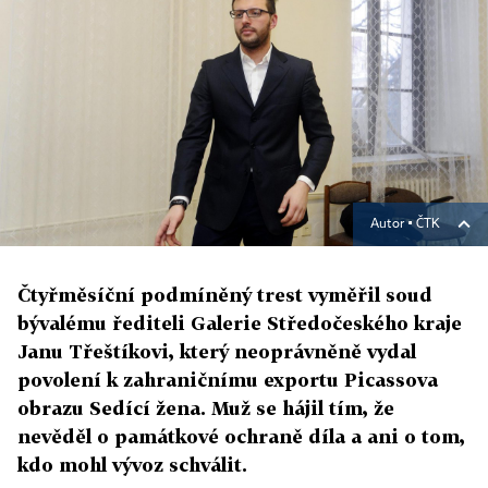
Autor ▪
ČTK
Čtyřměsíční podmíněný trest vyměřil soud
bývalému řediteli Galerie Středočeského kraje
Janu Třeštíkovi, který neoprávněně vydal
povolení k zahraničnímu exportu Picassova
obrazu Sedící žena. Muž se hájil tím, že
nevěděl o památkové ochraně díla a ani o tom,
kdo mohl vývoz schválit.