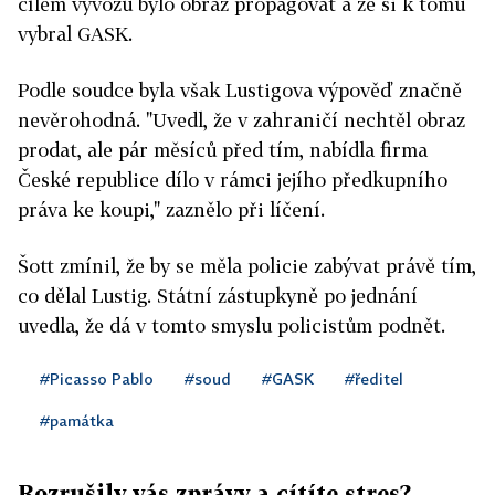
cílem vývozu bylo obraz propagovat a že si k tomu
vybral GASK.
Podle soudce byla však Lustigova výpověď značně
nevěrohodná. "Uvedl, že v zahraničí nechtěl obraz
prodat, ale pár měsíců před tím, nabídla firma
České republice dílo v rámci jejího předkupního
práva ke koupi," zaznělo při líčení.
Šott zmínil, že by se měla policie zabývat právě tím,
co dělal Lustig. Státní zástupkyně po jednání
uvedla, že dá v tomto smyslu policistům podnět.
#Picasso Pablo
#soud
#GASK
#ředitel
#památka
Rozrušily vás zprávy a cítíte stres?