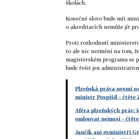
školách.
Konečné slovo bude mít minis
o akreditacích nemůže jít pr
Proti rozhodnutí ministerstv
to ale nic nezmění na tom, že
magisterském programu se po
bude řešit jen administrativn
Plzeňská práva nesmí udě
ministr Pospíšil
- čtěte
Aféra plzeňských práv: 
omlouvat nemusí
- čtět
Jančík ani exministři G