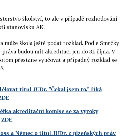
terstvo školství, to ale v případě rozhodování
oti stanovisku AK.
a může škola ještě podat rozklad. Podle Smrčky
 práva budou mít akreditaci jen do 31. října. V
tom přestane vyučovat a případný rozklad se
ě.
lovat titul JUDr. "Čekal jsem to," říká
 ZDE
šéfka akreditační komise se za výroky
e ZDE
ross a Němec o titul JUDr. z plzeňských práv