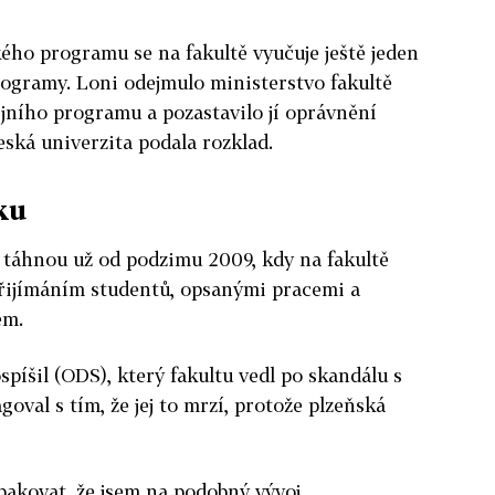
ho programu se na fakultě vyučuje ještě jeden
rogramy. Loni odejmulo ministerstvo fakultě
jního programu a pozastavilo jí oprávnění
eská univerzita podala rozklad.
ku
 táhnou už od podzimu 2009, kdy na fakultě
řijímáním studentů, opsanými pracemi a
em.
spíšil (ODS), který fakultu vedl po skandálu s
goval s tím, že jej to mrzí, protože plzeňská
akovat, že jsem na podobný vývoj