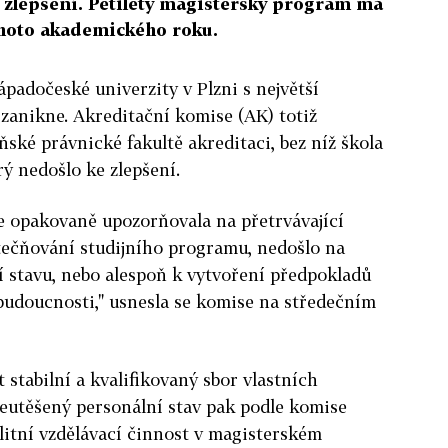
e zlepšení. Pětiletý magisterský program má
ohoto akademického roku.
ápadočeské univerzity v Plzni s největší
zanikne. Akreditační komise (AK) totiž
ňské právnické fakultě akreditaci, bez níž škola
ý nedošlo ke zlepšení.
e opakovaně upozorňovala na přetrvávající
tečňování studijního programu, nedošlo na
í stavu, nebo alespoň k vytvoření předpokladů
é budoucnosti," usnesla se komise na středečním
 stabilní a kvalifikovaný sbor vlastních
utěšený personální stav pak podle komise
litní vzdělávací činnost v magisterském