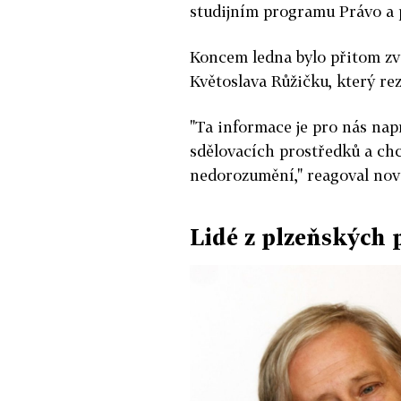
studijním programu Právo a p
Koncem ledna bylo přitom zv
Květoslava Růžičku, který re
"Ta informace je pro nás nap
sdělovacích prostředků a chce
nedorozumění," reagoval nov
Lidé z plzeňských 