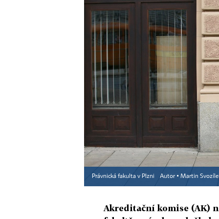
Právnická fakulta v Plzni
Autor ▪
Martin Svozíle
Akreditační komise (AK) n