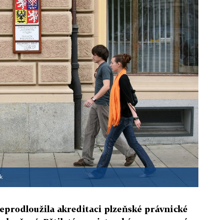
k
eprodloužila akreditaci plzeňské právnické