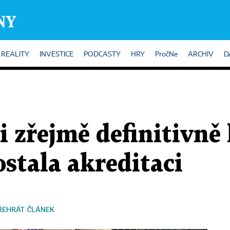
REALITY
INVESTICE
PODCASTY
HRY
PročNe
ARCHIV
D
i zřejmě definitivně 
stala akreditaci
ŘEHRÁT ČLÁNEK