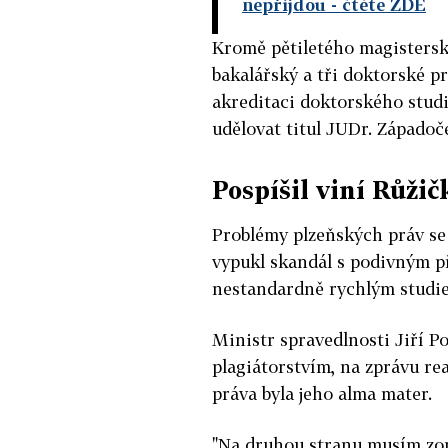
nepřijdou
- čtěte ZDE
Kromě pětiletého magisterské
bakalářský a tři doktorské p
akreditaci doktorského studi
udělovat titul JUDr. Západoč
Pospíšil viní Růžič
Problémy plzeňských práv se
vypukl skandál s podivným p
nestandardně rychlým studi
Ministr spravedlnosti Jiří Po
plagiátorstvím, na zprávu rea
práva byla jeho alma mater.
"Na druhou stranu musím zop