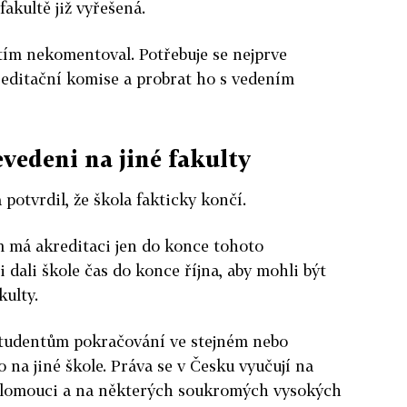
 fakultě již vyřešená.
atím nekomentoval. Potřebuje se nejprve
editační komise a probrat ho s vedením
vedeni na jiné fakulty
potvrdil, že škola fakticky končí.
m má akreditaci jen do konce tohoto
dali škole čas do konce října, aby mohli být
kulty.
 studentům pokračování ve stejném nebo
na jiné škole. Práva se v Česku vyučují na
 Olomouci a na některých soukromých vysokých