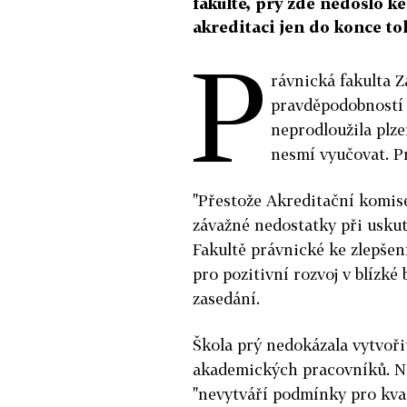
fakultě, prý zde nedošlo k
akreditaci jen do konce t
P
rávnická fakulta Z
pravděpodobností 
neprodloužila plze
nesmí vyučovat. Pr
"Přestože Akreditační komis
závažné nedostatky při usku
Fakultě právnické ke zlepšen
pro pozitivní rozvoj v blízk
zasedání.
Škola prý nedokázala vytvořit
akademických pracovníků. Ne
"nevytváří podmínky pro kva