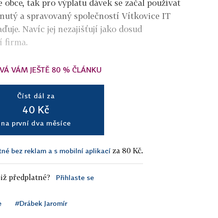
e obce, tak pro výplatu dávek se začal používat
nutý a spravovaný společností Vítkovice IT
ďuje. Navíc jej nezajišťují jako dosud
í firma.
VÁ VÁM JEŠTĚ 80 % ČLÁNKU
Číst dál za
40 Kč
na první dva měsíce
za 80 Kč.
tné bez reklam a s mobilní aplikací
iž předplatné?
Přihlaste se
e
#Drábek Jaromír