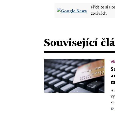
Přidejte si H
zprávách.
Související čl
VÍ
S
a
m
An
vy
za
12.