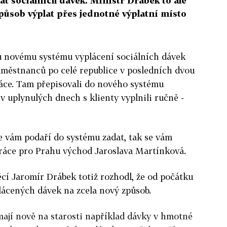
at sociálních dávek. Ministr Drábek to ale
způsob výplat přes jednotné výplatní místo
mu novému systému vyplácení sociálních dávek
aměstnanců po celé republice v posledních dvou
áce. Tam přepisovali do nového systému
 v uplynulých dnech s klienty vyplnili ručně -
se vám podaří do systému zadat, tak se vám
práce pro Prahu východ Jaroslava Martínková.
ěcí Jaromír Drábek totiž rozhodl, že od počátku
plácených dávek na zcela nový způsob.
mají nově na starosti například dávky v hmotné