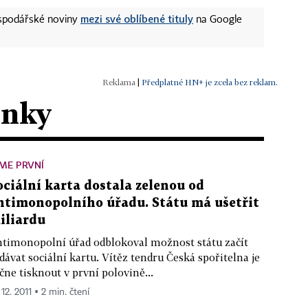
mezi své oblíbené tituly
ospodářské noviny
na Google
|
Předplatné HN+ je zcela bez reklam.
ánky
ME PRVNÍ
ociální karta dostala zelenou od
ntimonopolního úřadu. Státu má ušetřit
iliardu
timonopolní úřad odblokoval možnost státu začít
dávat sociální kartu. Vítěz tendru Česká spořitelna je
čne tisknout v první polovině...
 12. 2011 ▪ 2 min. čtení