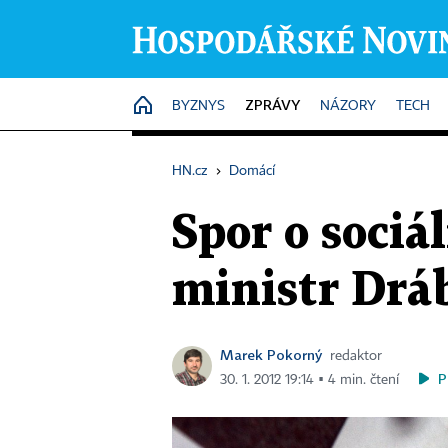
ZPRÁVY
HOME
BYZNYS
NÁZORY
TECH
HN.cz
›
Domácí
Spor o sociá
ministr Drá
Marek Pokorný
redaktor
P
30. 1. 2012 19:14 ▪ 4 min. čtení