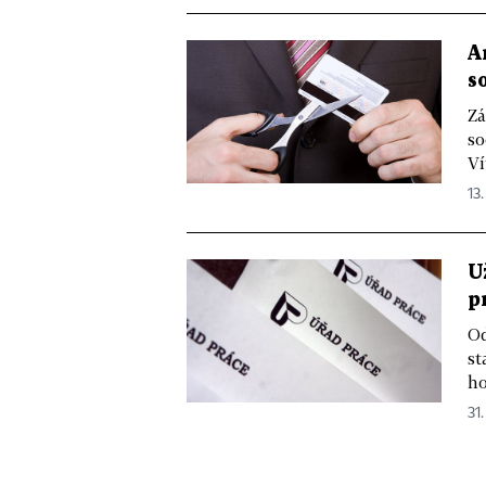
A
s
Zá
so
Ví
13.
U
p
Od
st
ho
31.