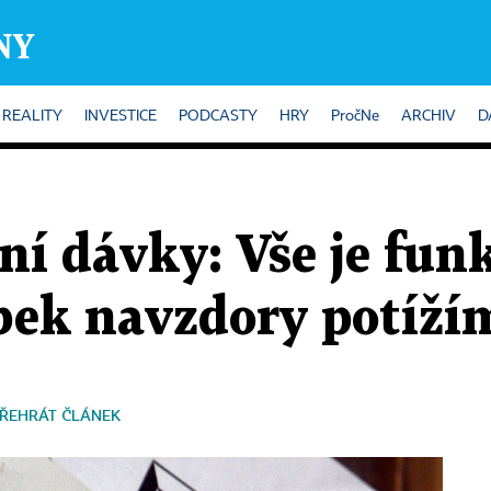
REALITY
INVESTICE
PODCASTY
HRY
PročNe
ARCHIV
D
lní dávky: Vše je funk
bek navzdory potíží
ŘEHRÁT ČLÁNEK