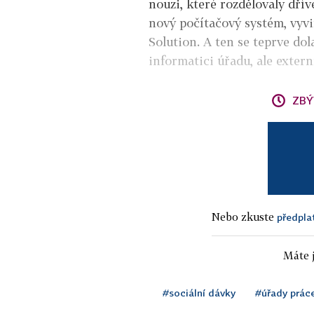
nouzi, které rozdělovaly dřív
nový počítačový systém, vyvi
Solution. A ten se teprve dola
informatici úřadu, ale extern
ZBÝ
Nebo zkuste
předpla
Máte j
#sociální dávky
#úřady prác