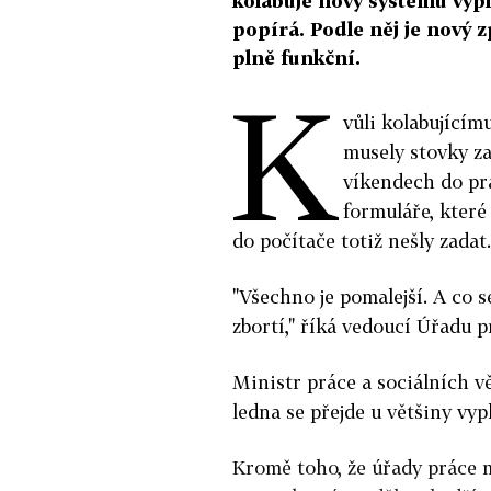
kolabuje nový systému výpl
popírá. Podle něj je nový 
plně funkční.
K
vůli kolabující
musely stovky z
víkendech do pr
formuláře, které
do počítače totiž nešly zadat.
"Všechno je pomalejší. A co 
zbortí," říká vedoucí Úřadu 
Ministr práce a sociálních v
ledna se přejde u většiny vy
Kromě toho, že úřady práce 