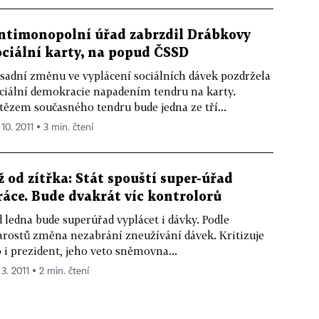
ntimonopolní úřad zabrzdil Drábkovy
ociální karty, na popud ČSSD
sadní změnu ve vyplácení sociálních dávek pozdržela
ciální demokracie napadením tendru na karty.
tězem současného tendru bude jedna ze tří...
 10. 2011 ▪ 3 min. čtení
ž od zítřka: Stát spouští super-úřad
ráce. Bude dvakrát víc kontrolorů
 ledna bude superúřad vyplácet i dávky. Podle
arostů změna nezabrání zneužívání dávek. Kritizuje
 i prezident, jeho veto sněmovna...
 3. 2011 ▪ 2 min. čtení