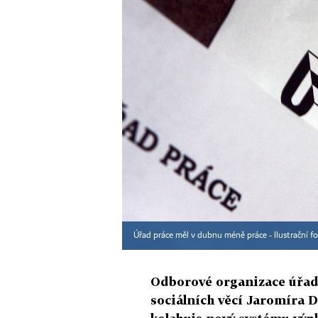
Úřad práce měl v dubnu méně práce - Ilustrační fo
Odborové organizace úřadů
sociálních věcí Jaromíra Dr