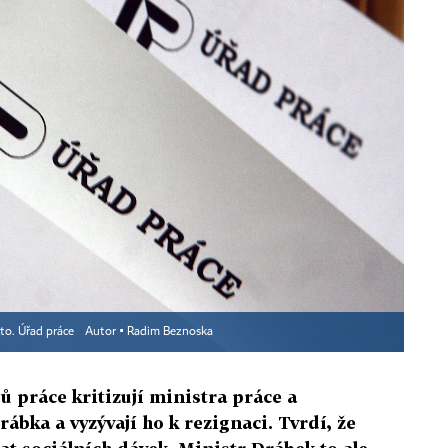
to. Úřad práce
Autor ▪
Radim Beznoska
 práce kritizují ministra práce a
ábka a vyzývají ho k rezignaci. Tvrdí, že